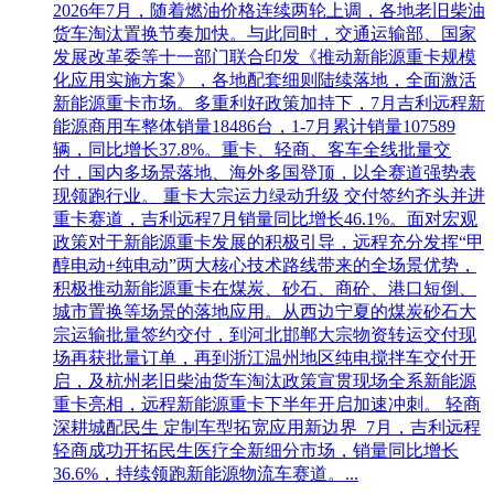
2026年7月，随着燃油价格连续两轮上调，各地老旧柴油
货车淘汰置换节奏加快。与此同时，交通运输部、国家
发展改革委等十一部门联合印发《推动新能源重卡规模
化应用实施方案》，各地配套细则陆续落地，全面激活
新能源重卡市场。多重利好政策加持下，7月吉利远程新
能源商用车整体销量18486台，1-7月累计销量107589
辆，同比增长37.8%。重卡、轻商、客车全线批量交
付，国内多场景落地、海外多国登顶，以全赛道强势表
现领跑行业。 重卡大宗运力绿动升级 交付签约齐头并进
重卡赛道，吉利远程7月销量同比增长46.1%。面对宏观
政策对于新能源重卡发展的积极引导，远程充分发挥“甲
醇电动+纯电动”两大核心技术路线带来的全场景优势，
积极推动新能源重卡在煤炭、砂石、商砼、港口短倒、
城市置换等场景的落地应用。从西边宁夏的煤炭砂石大
宗运输批量签约交付，到河北邯郸大宗物资转运交付现
场再获批量订单，再到浙江温州地区纯电搅拌车交付开
启，及杭州老旧柴油货车淘汰政策宣贯现场全系新能源
重卡亮相，远程新能源重卡下半年开启加速冲刺。 轻商
深耕城配民生 定制车型拓宽应用新边界 7月，吉利远程
轻商成功开拓民生医疗全新细分市场，销量同比增长
36.6%，持续领跑新能源物流车赛道。...