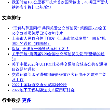
我国时速160公里客车技术首次国际输出，46辆国产宽轨
铁路客车将赴巴基斯坦
文章排行
“理解与尊重同行 共同关爱公交驾驶员” 第四届5.20全国
公交驾驶员关爱日活动宣传片
上海市人民政府关于印发《上海市能源发展“十四五”规
划》的通知（附图解）
提醒 | 天津又一地铁站临时关闭！
关于开展“第四届5.20全国公交驾驶员关爱日”活动的通
知
关于申报2023年UITP全球公共交通峰会城市公共交通项
目议题的通知
交通运输部印发通知部署做好道路客运电子客票推广普
及工作
2022中国轨道交通发展高峰论坛
2022地下工程与隧道技术应用研讨会
行业数据
更多