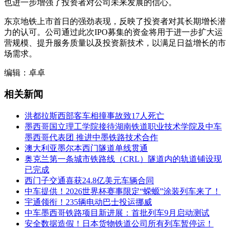
也进一步增强了投资者对公司未来发展的信心。
东京地铁上市首日的强劲表现，反映了投资者对其长期增长潜
力的认可。公司通过此次IPO募集的资金将用于进一步扩大运
营规模、提升服务质量以及投资新技术，以满足日益增长的市
场需求。
编辑：卓卓
相关新闻
洪都拉斯西部客车相撞事故致17人死亡
墨西哥国立理工学院接待湖南铁道职业技术学院及中车
墨西哥代表团 推进中墨铁路技术合作
澳大利亚墨尔本西门隧道单线贯通
奥克兰第一条城市铁路线（CRL）隧道内的轨道铺设现
已完成
西门子交通喜获24.8亿美元车辆合同
中车提供！2026世界杯赛事限定“蝾螈”涂装列车来了！
宇通领衔！235辆电动巴士投运挪威
中车墨西哥铁路项目新进展：首批列车9月启动测试
安全数据造假！日本货物铁道公司所有列车暂停运！