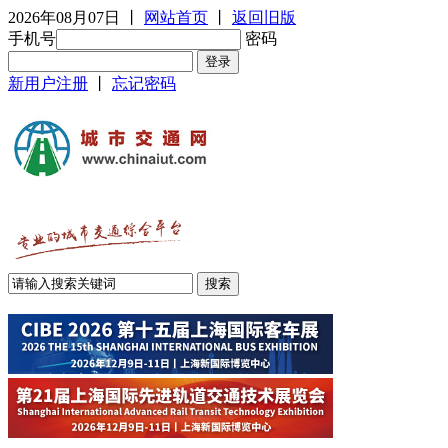
2026年08月07日
丨
网站首页
丨
返回旧版
手机号
密码
新用户注册
丨
忘记密码