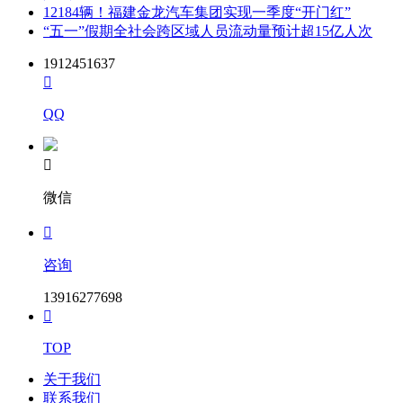
12184辆！福建金龙汽车集团实现一季度“开门红”
“五一”假期全社会跨区域人员流动量预计超15亿人次
1912451637

QQ

微信

咨询
13916277698

TOP
关于我们
联系我们