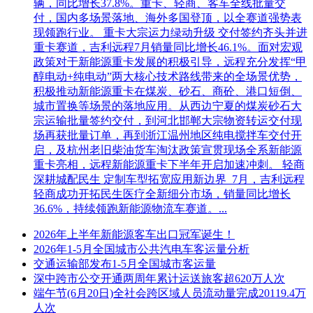
辆，同比增长37.8%。重卡、轻商、客车全线批量交
付，国内多场景落地、海外多国登顶，以全赛道强势表
现领跑行业。 重卡大宗运力绿动升级 交付签约齐头并进
重卡赛道，吉利远程7月销量同比增长46.1%。面对宏观
政策对于新能源重卡发展的积极引导，远程充分发挥“甲
醇电动+纯电动”两大核心技术路线带来的全场景优势，
积极推动新能源重卡在煤炭、砂石、商砼、港口短倒、
城市置换等场景的落地应用。从西边宁夏的煤炭砂石大
宗运输批量签约交付，到河北邯郸大宗物资转运交付现
场再获批量订单，再到浙江温州地区纯电搅拌车交付开
启，及杭州老旧柴油货车淘汰政策宣贯现场全系新能源
重卡亮相，远程新能源重卡下半年开启加速冲刺。 轻商
深耕城配民生 定制车型拓宽应用新边界 7月，吉利远程
轻商成功开拓民生医疗全新细分市场，销量同比增长
36.6%，持续领跑新能源物流车赛道。...
2026年上半年新能源客车出口冠军诞生！
2026年1-5月全国城市公共汽电车客运量分析
交通运输部发布1-5月全国城市客运量
深中跨市公交开通两周年累计运送旅客超620万人次
端午节(6月20日)全社会跨区域人员流动量完成20119.4万
人次