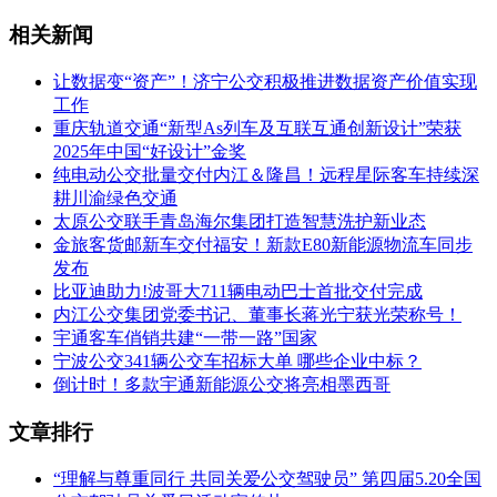
相关新闻
让数据变“资产”！济宁公交积极推进数据资产价值实现
工作
重庆轨道交通“新型As列车及互联互通创新设计”荣获
2025年中国“好设计”金奖
纯电动公交批量交付内江＆隆昌！远程星际客车持续深
耕川渝绿色交通
太原公交联手青岛海尔集团打造智慧洗护新业态
金旅客货邮新车交付福安！新款E80新能源物流车同步
发布
比亚迪助力!波哥大711辆电动巴士首批交付完成
内江公交集团党委书记、董事长蒋光宁获光荣称号！
宇通客车俏销共建“一带一路”国家
宁波公交341辆公交车招标大单 哪些企业中标？
倒计时！多款宇通新能源公交将亮相墨西哥
文章排行
“理解与尊重同行 共同关爱公交驾驶员” 第四届5.20全国