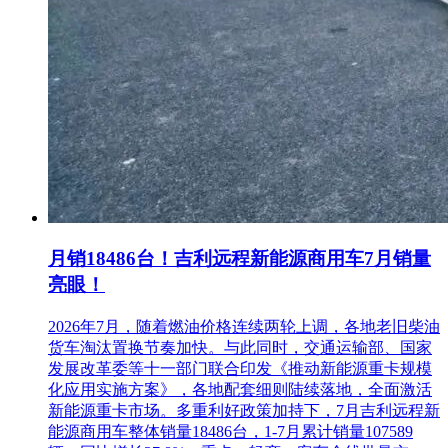
月销18486台！吉利远程新能源商用车7月销量
亮眼！
2026年7月，随着燃油价格连续两轮上调，各地老旧柴油
货车淘汰置换节奏加快。与此同时，交通运输部、国家
发展改革委等十一部门联合印发《推动新能源重卡规模
化应用实施方案》，各地配套细则陆续落地，全面激活
新能源重卡市场。多重利好政策加持下，7月吉利远程新
能源商用车整体销量18486台，1-7月累计销量107589