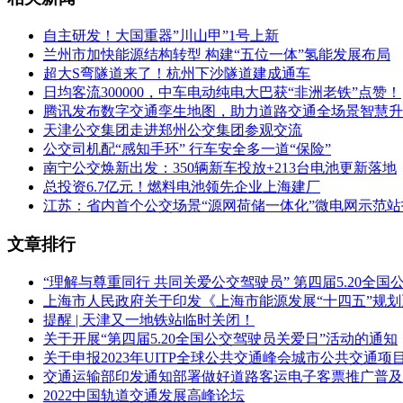
自主研发！大国重器”川山甲”1号上新
兰州市加快能源结构转型 构建“五位一体”氢能发展布局
超大S弯隧道来了！杭州下沙隧道建成通车
日均客流300000，中车电动纯电大巴获“非洲老铁”点赞！
腾讯发布数字交通孪生地图，助力道路交通全场景智慧升
天津公交集团走进郑州公交集团参观交流
公交司机配“感知手环” 行车安全多一道“保险”
南宁公交焕新出发：350辆新车投放+213台电池更新落地
总投资6.7亿元！燃料电池领先企业上海建厂
江苏：省内首个公交场景“源网荷储一体化”微电网示范站
文章排行
“理解与尊重同行 共同关爱公交驾驶员” 第四届5.20全
上海市人民政府关于印发《上海市能源发展“十四五”规
提醒 | 天津又一地铁站临时关闭！
关于开展“第四届5.20全国公交驾驶员关爱日”活动的通知
关于申报2023年UITP全球公共交通峰会城市公共交通项
交通运输部印发通知部署做好道路客运电子客票推广普及
2022中国轨道交通发展高峰论坛