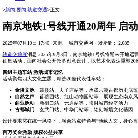
>
新闻
,
要闻
,
轨道交通
>
正文
南京地铁1号线开通20周年 启动
2025年07月10日 17:40
|
来源： 城市交通网
·
阅读量： 2,085
轨道交通展
消息 2025年9月3日，南京地铁1号线将迎来开通运
征集活动，面向社会公开招募创意设计，以艺术化表达重塑20
四组主题车站 激活城市记忆
活动聚焦四大文化主题，精选20座代表性车站：
金陵文脉
：鼓楼站、夫子庙站等，承载六朝古都历史底蕴
自然之声
：苜蓿园站、红山动物园站等，展现生态南京风
商业脉动
：新街口站、元通站等，映射城市经济活力
古都城门
：玄武门站、中华门站等，铭刻城墙文化基因
设计要求需在统一风格下，融合站点特色与“驰载人文，身心直
百万奖金激励 版权公益共享