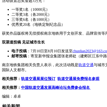
活动设置总奖金超3万元：
一等奖1名（10000元）
二等奖3名（各2000元）
三等奖6名（各1000元）
优秀奖20名（地铁定制纪念品）
获奖作品版权将无偿授权南京地铁用于文创开发、品牌宣传等
双渠道投稿 见证城市生长
电子投稿
：7月10日至8月10日发送至
chunlian2023@163.c
邮寄投稿
：寄至新华报业集团张老师处（建邺区江东中路3
南京地铁集团相关负责人表示，此次活动既是
轨道交通
与城市
国际人文都市。
相关推荐：
轨道交通展展位预订
轨道交通展免费报名参观
相关推荐：
中国轨道交通发展高峰论坛免费参会报名
编辑：卓卓
相关新闻