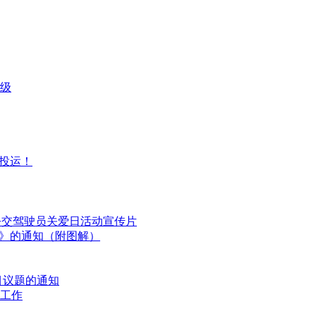
级
投运！
国公交驾驶员关爱日活动宣传片
划》的通知（附图解）
目议题的通知
工作