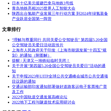
日本十亿美元援建巴拿马地铁3号线
青岛地铁亮相2025世界人工智能大会
陕西出台氢能产业发展三年行动方案 到2024年绿氢装备
产业跃居全国第一阵营
文章排行
“理解与尊重同行 共同关爱公交驾驶员” 第四届5.20全国
公交驾驶员关爱日活动宣传片
上海市人民政府关于印发《上海市能源发展“十四五”规
划》的通知（附图解）
提醒 | 天津又一地铁站临时关闭！
关于开展“第四届5.20全国公交驾驶员关爱日”活动的通
知
关于申报2023年UITP全球公共交通峰会城市公共交通项
目议题的通知
交通运输部印发通知部署做好道路客运电子客票推广普
及工作
2022中国轨道交通发展高峰论坛
2022地下工程与隧道技术应用研讨会