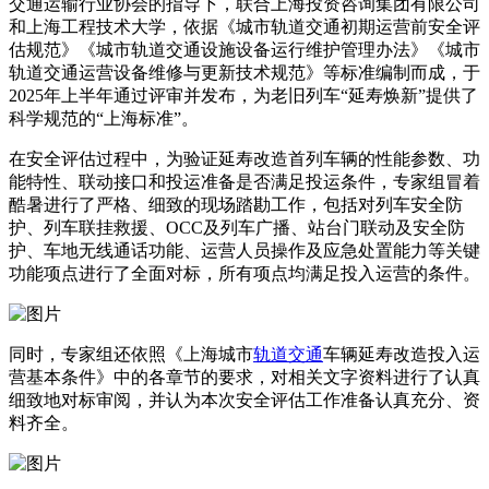
交通运输行业协会的指导下，联合上海投资咨询集团有限公司
和上海工程技术大学，依据《城市轨道交通初期运营前安全评
估规范》《城市轨道交通设施设备运行维护管理办法》《城市
轨道交通运营设备维修与更新技术规范》等标准编制而成，于
2025年上半年通过评审并发布，为老旧列车“延寿焕新”提供了
科学规范的“上海标准”。
在安全评估过程中，为验证延寿改造首列车辆的性能参数、功
能特性、联动接口和投运准备是否满足投运条件，专家组冒着
酷暑进行了严格、细致的现场踏勘工作，包括对列车安全防
护、列车联挂救援、OCC及列车广播、站台门联动及安全防
护、车地无线通话功能、运营人员操作及应急处置能力等关键
功能项点进行了全面对标，所有项点均满足投入运营的条件。
同时，专家组还依照《上海城市
轨道交通
车辆延寿改造投入运
营基本条件》中的各章节的要求，对相关文字资料进行了认真
细致地对标审阅，并认为本次安全评估工作准备认真充分、资
料齐全。