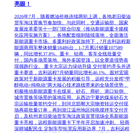
亮眼！
2026年7月，随着燃油价格连续两轮上调，各地老旧柴油
货车淘汰置换节奏加快。与此同时，交通运输部、国家
发展改革委等十一部门联合印发《推动新能源重卡规模
化应用实施方案》，各地配套细则陆续落地，全面激活
新能源重卡市场。多重利好政策加持下，7月吉利远程新
能源商用车整体销量18486台，1-7月累计销量107589
辆，同比增长37.8%。重卡、轻商、客车全线批量交
付，国内多场景落地、海外多国登顶，以全赛道强势表
现领跑行业。 重卡大宗运力绿动升级 交付签约齐头并进
重卡赛道，吉利远程7月销量同比增长46.1%。面对宏观
政策对于新能源重卡发展的积极引导，远程充分发挥“甲
醇电动+纯电动”两大核心技术路线带来的全场景优势，
积极推动新能源重卡在煤炭、砂石、商砼、港口短倒、
城市置换等场景的落地应用。从西边宁夏的煤炭砂石大
宗运输批量签约交付，到河北邯郸大宗物资转运交付现
场再获批量订单，再到浙江温州地区纯电搅拌车交付开
启，及杭州老旧柴油货车淘汰政策宣贯现场全系新能源
重卡亮相，远程新能源重卡下半年开启加速冲刺。 轻商
深耕城配民生 定制车型拓宽应用新边界 7月，吉利远程