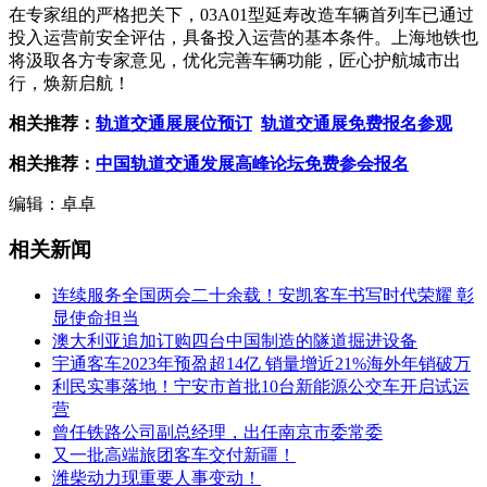
在专家组的严格把关下，03A01型延寿改造车辆首列车已通过
投入运营前安全评估，具备投入运营的基本条件。上海地铁也
将汲取各方专家意见，优化完善车辆功能，匠心护航城市出
行，焕新启航！
相关推荐：
轨道交通展展位预订
轨道交通展免费报名参观
相关推荐：
中国轨道交通发展高峰论坛免费参会报名
编辑：卓卓
相关新闻
连续服务全国两会二十余载！安凯客车书写时代荣耀 彰
显使命担当
澳大利亚追加订购四台中国制造的隧道掘进设备
宇通客车2023年预盈超14亿 销量增近21%海外年销破万
利民实事落地！宁安市首批10台新能源公交车开启试运
营
曾任铁路公司副总经理，出任南京市委常委
又一批高端旅团客车交付新疆！
潍柴动力现重要人事变动！