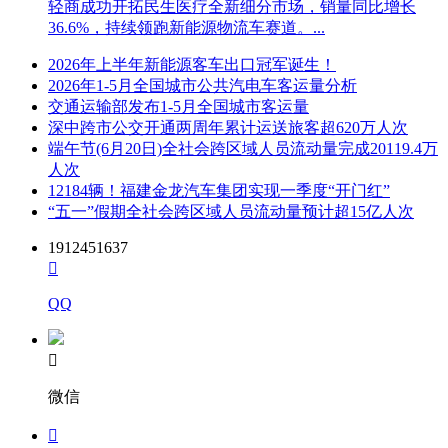
轻商成功开拓民生医疗全新细分市场，销量同比增长
36.6%，持续领跑新能源物流车赛道。...
2026年上半年新能源客车出口冠军诞生！
2026年1-5月全国城市公共汽电车客运量分析
交通运输部发布1-5月全国城市客运量
深中跨市公交开通两周年累计运送旅客超620万人次
端午节(6月20日)全社会跨区域人员流动量完成20119.4万
人次
12184辆！福建金龙汽车集团实现一季度“开门红”
“五一”假期全社会跨区域人员流动量预计超15亿人次
1912451637

QQ

微信
