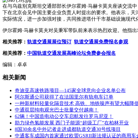
在与乌兹别克斯坦交通部部长伊尔霍姆·马赫卡莫夫座谈交流中
下在北京会见中国主要企业负责人时提出的要求。他表示，天
实际情况，进一步加强对接，共同推进塔什干市基础设施现代
伊尔霍姆·马赫卡莫夫对吴秉军带队前来表示热烈欢迎。他指
相关推荐：
轨道交通展展位预订
轨道交通展免费报名参观
相关推荐：
中国轨道交通发展高峰论坛免费参会报名
编辑：卓卓
相关新闻
奇迪亚高速铁路项目—145家全球意向企业名单公布
阿尔斯通公司获得了在法国里尔有轨电车订单
一种新材料轻量化隔音技术 高铁、地铁噪声有望大幅降
中通双层纯电观光巴士批量交付越南！
62辆！中国造电动公交车启航发往罗马尼亚！
助力绿色氢能发展 西门子能源“超级工厂”在柏林开业
8国30余名中外记者走进成都轨道交通30号线项目
中通客车成国内首家通过欧盟GSRII新法规认证的商用车