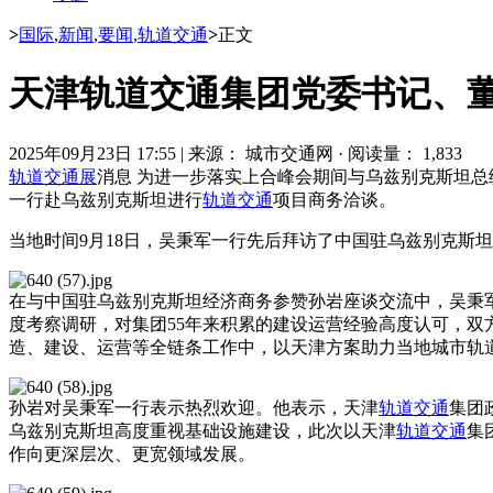
>
国际
,
新闻
,
要闻
,
轨道交通
>
正文
天津轨道交通集团党委书记、
2025年09月23日 17:55
|
来源： 城市交通网
·
阅读量： 1,833
轨道交通展
消息 为进一步落实上合峰会期间与乌兹别克斯坦总
一行赴乌兹别克斯坦进行
轨道交通
项目商务洽谈。
当地时间9月18日，吴秉军一行先后拜访了中国驻乌兹别克斯
在与中国驻乌兹别克斯坦经济商务参赞孙岩座谈交流中，吴秉
度考察调研，对集团55年来积累的建设运营经验高度认可，
造、建设、运营等全链条工作中，以天津方案助力当地城市轨
孙岩对吴秉军一行表示热烈欢迎。他表示，天津
轨道交通
集团
乌兹别克斯坦高度重视基础设施建设，此次以天津
轨道交通
集
作向更深层次、更宽领域发展。