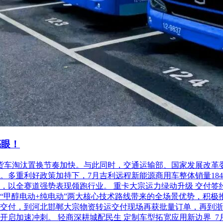
亮眼！
柴油货车淘汰置换节奏加快。与此同时，交通运输部、国家发展改
利好政策加持下，7月吉利远程新能源商用车整体销量18486台，
以全赛道强势表现领跑行业。 重卡大宗运力绿动升级 交付签约齐
“甲醇电动+纯电动”两大核心技术路线带来的全场景优势，积极
交付，到河北邯郸大宗物资转运交付现场再获批量订单，再到浙
开启加速冲刺。 轻商深耕城配民生 定制车型拓宽应用新边界 