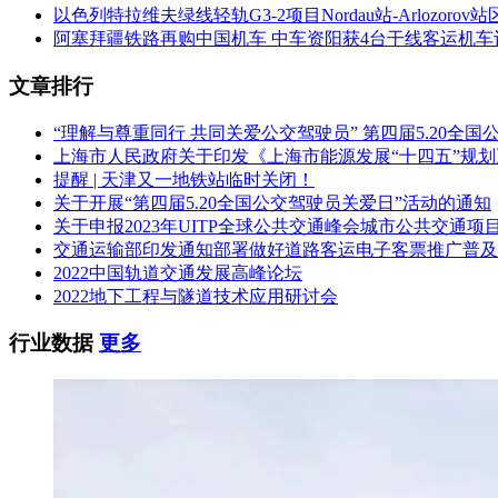
以色列特拉维夫绿线轻轨G3-2项目Nordau站-Arlozor
阿塞拜疆铁路再购中国机车 中车资阳获4台干线客运机车
文章排行
“理解与尊重同行 共同关爱公交驾驶员” 第四届5.20全
上海市人民政府关于印发《上海市能源发展“十四五”规
提醒 | 天津又一地铁站临时关闭！
关于开展“第四届5.20全国公交驾驶员关爱日”活动的通知
关于申报2023年UITP全球公共交通峰会城市公共交通项
交通运输部印发通知部署做好道路客运电子客票推广普及
2022中国轨道交通发展高峰论坛
2022地下工程与隧道技术应用研讨会
行业数据
更多