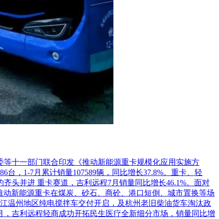
革委等十一部门联合印发《推动新能源重卡规模化应用实施方
1-7月累计销量107589辆，同比增长37.8%。重卡、轻
头并进 重卡赛道，吉利远程7月销量同比增长46.1%。面对
推动新能源重卡在煤炭、砂石、商砼、港口短倒、城市置换等场
江温州地区纯电搅拌车交付开启，及杭州老旧柴油货车淘汰政
7月，吉利远程轻商成功开拓民生医疗全新细分市场，销量同比增