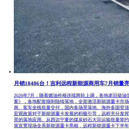
月销18486台！吉利远程新能源商用车7月销量
2026年7月，随着燃油价格连续两轮上调，各地老旧
案》，各地配套细则陆续落地，全面激活新能源重卡市场。多重
商、客车全线批量交付，国内多场景落地、海外多国登顶，
宏观政策对于新能源重卡发展的积极引导，远程充分发挥
景的落地应用。从西边宁夏的煤炭砂石大宗运输批量签约
策宣贯现场全系新能源重卡亮相，远程新能源重卡下半年