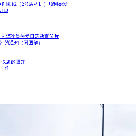
ov站区间西线（2号盾构机）顺利始发
订单
国公交驾驶员关爱日活动宣传片
划》的通知（附图解）
目议题的通知
工作