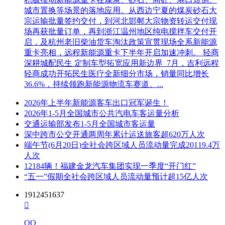
城市置换等场景的落地应用。从西边宁夏的煤炭砂石大
宗运输批量签约交付，到河北邯郸大宗物资转运交付现
场再获批量订单，再到浙江温州地区纯电搅拌车交付开
启，及杭州老旧柴油货车淘汰政策宣贯现场全系新能源
重卡亮相，远程新能源重卡下半年开启加速冲刺。 轻商
深耕城配民生 定制车型拓宽应用新边界 7月，吉利远程
轻商成功开拓民生医疗全新细分市场，销量同比增长
36.6%，持续领跑新能源物流车赛道。...
2026年上半年新能源客车出口冠军诞生！
2026年1-5月全国城市公共汽电车客运量分析
交通运输部发布1-5月全国城市客运量
深中跨市公交开通两周年累计运送旅客超620万人次
端午节(6月20日)全社会跨区域人员流动量完成20119.4万
人次
12184辆！福建金龙汽车集团实现一季度“开门红”
“五一”假期全社会跨区域人员流动量预计超15亿人次
1912451637

QQ