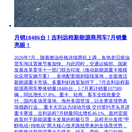
月销18486台！吉利远程新能源商用车7月销量
亮眼！
2026年7月，随着燃油价格连续两轮上调，各地老旧柴油
货车淘汰置换节奏加快。与此同时，交通运输部、国家
发展改革委等十一部门联合印发《推动新能源重卡规模
化应用实施方案》，各地配套细则陆续落地，全面激活
新能源重卡市场。多重利好政策加持下，7月吉利远程新
能源商用车整体销量18486台，1-7月累计销量107589
辆，同比增长37.8%。重卡、轻商、客车全线批量交
付，国内多场景落地、海外多国登顶，以全赛道强势表
现领跑行业。 重卡大宗运力绿动升级 交付签约齐头并进
重卡赛道，吉利远程7月销量同比增长46.1%。面对宏观
政策对于新能源重卡发展的积极引导，远程充分发挥“甲
醇电动+纯电动”两大核心技术路线带来的全场景优势，
积极推动新能源重卡在煤炭、砂石、商砼、港口短倒、