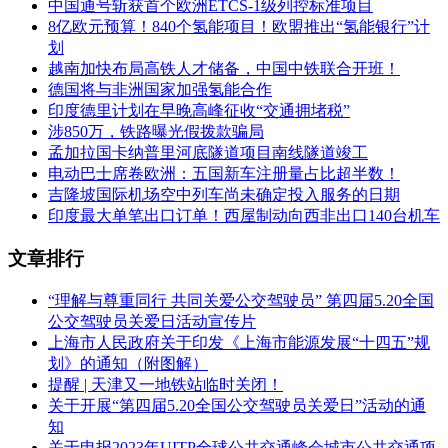
中国通号斩获首个欧洲ETCS-1级列控标准项目
8亿欧元预算！840个氢能项目！欧盟推出“氢能银行”计
划
越南加快布局高铁人才储备，中国中铁联合开班！
德国将与非洲国家加强氢能合作
印度德里计划在早晚高峰征收“交通拥堵税”
涉850万，铁路曝光假拨款骗局
孟加拉国卡纳普里河底隧道项目南线隧道竣工
电动巴士席卷欧洲：五国新车注册量占比超半数！
吉隆坡国际机场空中列车尚未确定投入服务的日期
印度最大单笔出口订单！西屋制动向西非出口140台机车
文章排行
“理解与尊重同行 共同关爱公交驾驶员” 第四届5.20全国
公交驾驶员关爱日活动宣传片
上海市人民政府关于印发《上海市能源发展“十四五”规
划》的通知（附图解）
提醒 | 天津又一地铁站临时关闭！
关于开展“第四届5.20全国公交驾驶员关爱日”活动的通
知
关于申报2023年UITP全球公共交通峰会城市公共交通项