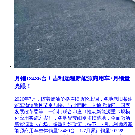
月销18486台！吉利远程新能源商用车7月销量
亮眼！
2026年7月，随着燃油价格连续两轮上调，各地老旧柴油
货车淘汰置换节奏加快。与此同时，交通运输部、国家
发展改革委等十一部门联合印发《推动新能源重卡规模
化应用实施方案》，各地配套细则陆续落地，全面激活
新能源重卡市场。多重利好政策加持下，7月吉利远程新
能源商用车整体销量18486台，1-7月累计销量107589