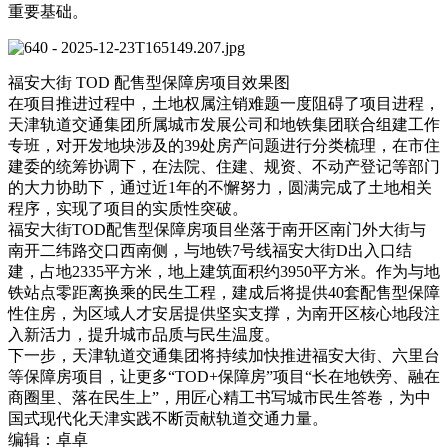
重要基础。
福安大街 TOD 配售型保障房项目效果图
在项目推进过程中，土地权属注销难题一度阻碍了项目进程，
天津
轨道交通
集团所属城市发展公司和地铁集团联合组建工作
专班，对开发地块涉及的39处房产问题进行分类梳理，在市住
建委的统筹协调下，在法院、住建、规资、不动产登记等部门
的大力协助下，通过近1年的不懈努力，圆满完成了土地相关
程序，实现了项目的实质性突破。
福安大街TOD配售型保障房项目坐落于南开区南门外大街与
南开二纬路交口西南侧，与地铁7号线福安大街D出入口结
建，占地2335平方米，地上建筑面积约3950平方米。作为与地
铁站点零距离换乘的民生工程，建成后将提供40套配售型保障
性住房，为区域人才安居提供坚实支撑，为南开区核心地段注
入新活力，提升城市品质与民生温度。
下一步，天津轨道交通集团将持续加快推进福安大街、六里台
等保障房项目，让更多“TOD+保障房”项目“长在地铁旁、融在
商圈里、落在民生上”，用匠心精工书写城市民生答卷，为中
国式现代化天津实践不断贡献轨道交通力量。
编辑：卓卓