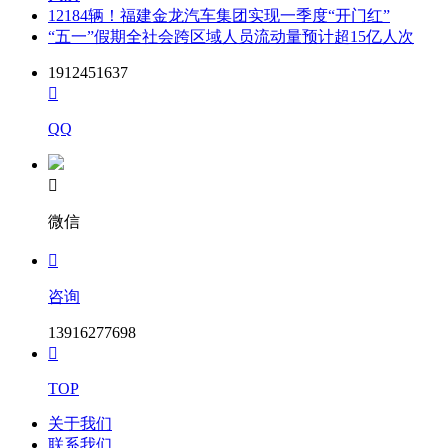
12184辆！福建金龙汽车集团实现一季度“开门红”
“五一”假期全社会跨区域人员流动量预计超15亿人次
1912451637

QQ

微信

咨询
13916277698

TOP
关于我们
联系我们