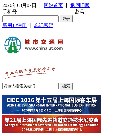
2026年08月07日
丨
网站首页
丨
返回旧版
手机号
密码
新用户注册
丨
忘记密码