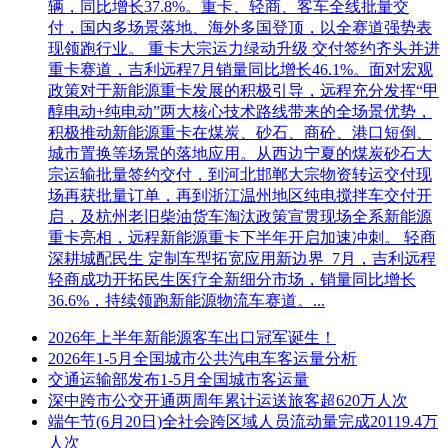
辆，同比增长37.8%。重卡、轻商、客车全线批量交
付，国内多场景落地、海外多国登顶，以全赛道强势表
现领跑行业。 重卡大宗运力绿动升级 交付签约齐头并进
重卡赛道，吉利远程7月销量同比增长46.1%。面对宏观
政策对于新能源重卡发展的积极引导，远程充分发挥“甲
醇电动+纯电动”两大核心技术路线带来的全场景优势，
积极推动新能源重卡在煤炭、砂石、商砼、港口短倒、
城市置换等场景的落地应用。从西边宁夏的煤炭砂石大
宗运输批量签约交付，到河北邯郸大宗物资转运交付现
场再获批量订单，再到浙江温州地区纯电搅拌车交付开
启，及杭州老旧柴油货车淘汰政策宣贯现场全系新能源
重卡亮相，远程新能源重卡下半年开启加速冲刺。 轻商
深耕城配民生 定制车型拓宽应用新边界 7月，吉利远程
轻商成功开拓民生医疗全新细分市场，销量同比增长
36.6%，持续领跑新能源物流车赛道。...
2026年上半年新能源客车出口冠军诞生！
2026年1-5月全国城市公共汽电车客运量分析
交通运输部发布1-5月全国城市客运量
深中跨市公交开通两周年累计运送旅客超620万人次
端午节(6月20日)全社会跨区域人员流动量完成20119.4万
人次