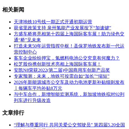
相关新闻
天津地铁10号线一期正式开通初期运营
获省里政策支持 泉州氢能产业发展按下“加速键”
方盛车桥将亮相第十四届上海国际客车展！助力绿色交
通“桥”见未来
打造未来50年运营指挥中枢！圣保罗地铁发布新一代运
营控制中心
客车企业纷纷押宝，氢燃料电池公交究竟有何魔力？
松芝股份携创新技术亮相上海国际客车展！
安凯N8荣获2022(第二届)中国商用车创新产品奖
专家预测：未来，地铁可按需自如“加长”“缩短”
2026年新能源城市公交车及动力电池更新补贴细则发布
丨每辆车平均补贴8万元
与中车合作，新增智能监测系统，新加坡地铁拟对92列
列车进行升级改造
文章排行
“理解与尊重同行 共同关爱公交驾驶员” 第四届5.20全国