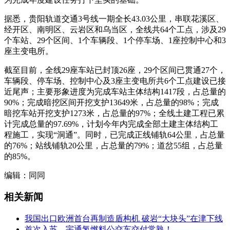
据悉，贵阳轨道交通3号线一期全长43.03公里，串联花溪区、
经开区、南明区、云岩区和乌当区，全线共64个工点，涉及29
个车站、29个区间、1个车辆段、1个停车场、1座控制中心和3
座主变电所。
截至目前，全线29座车站已封顶26座，29个区间已贯通27个，
车辆段、停车场、控制中心及3座主变电所共6个工点建设已接
近尾声；主要形象进度为完成车站主体结构1417段，占总量的
90%；完成暗挖区间开挖支护13649米，占总量的98%；完成
暗挖车站开挖支护1273米，占总量的97%；全线土建工程已累
计完成总量的97.69%，计划今年内完成全部土建主体结构工
程施工，实现“洞通”。同时，已完成正线铺轨64公里，占总量
的76%；站线铺轨20公里，占总量的79%；道岔55组，占总量
的85%。
编辑：同同
相关新闻
我国出口欧洲首台再制造盾构机 破岩“大块头”在津下线
首次入苏，宇通氢燃料公交车交付常熟！