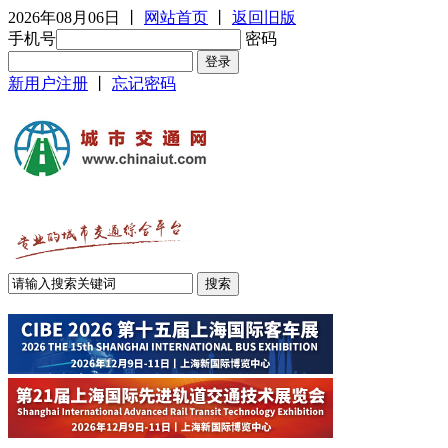
2026年08月06日
丨
网站首页
丨
返回旧版
手机号
密码
新用户注册
丨
忘记密码