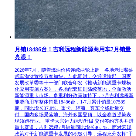
月销18486台！吉利远程新能源商用车7月销量
亮眼！
2026年7月，随着燃油价格连续两轮上调，各地老旧柴油
货车淘汰置换节奏加快。与此同时，交通运输部、国家
发展改革委等十一部门联合印发《推动新能源重卡规模
化应用实施方案》，各地配套细则陆续落地，全面激活
新能源重卡市场。多重利好政策加持下，7月吉利远程新
能源商用车整体销量18486台，1-7月累计销量107589
辆，同比增长37.8%。重卡、轻商、客车全线批量交
付，国内多场景落地、海外多国登顶，以全赛道强势表
现领跑行业。 重卡大宗运力绿动升级 交付签约齐头并进
重卡赛道，吉利远程7月销量同比增长46.1%。面对宏观
政策对于新能源重卡发展的积极引导，远程充分发挥“甲