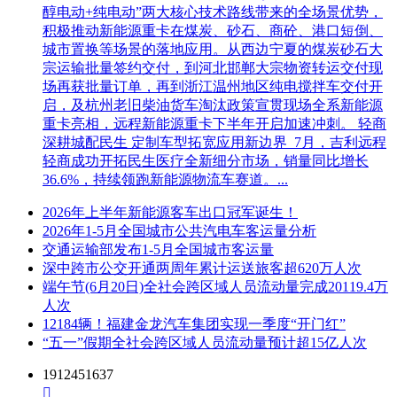
醇电动+纯电动”两大核心技术路线带来的全场景优势，
积极推动新能源重卡在煤炭、砂石、商砼、港口短倒、
城市置换等场景的落地应用。从西边宁夏的煤炭砂石大
宗运输批量签约交付，到河北邯郸大宗物资转运交付现
场再获批量订单，再到浙江温州地区纯电搅拌车交付开
启，及杭州老旧柴油货车淘汰政策宣贯现场全系新能源
重卡亮相，远程新能源重卡下半年开启加速冲刺。 轻商
深耕城配民生 定制车型拓宽应用新边界 7月，吉利远程
轻商成功开拓民生医疗全新细分市场，销量同比增长
36.6%，持续领跑新能源物流车赛道。...
2026年上半年新能源客车出口冠军诞生！
2026年1-5月全国城市公共汽电车客运量分析
交通运输部发布1-5月全国城市客运量
深中跨市公交开通两周年累计运送旅客超620万人次
端午节(6月20日)全社会跨区域人员流动量完成20119.4万
人次
12184辆！福建金龙汽车集团实现一季度“开门红”
“五一”假期全社会跨区域人员流动量预计超15亿人次
1912451637
