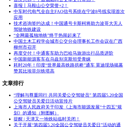
喜报丨马鞍山公交荣誉+2！
中车时代电气全自主FAO信号系统在宁波8号线实现首次
应用
技术咨询签约达成！中国通号卡斯柯将助力波哥大无人
驾驶地铁建设
“全网最孤独地铁”终于热闹起来了
中国土木工程学会城市公交分会理事长工作会议在广西
柳州市召开
再度交付！中通客车助力巴哈马旅游出行品质进阶
中国新能源客车在乌兹别克斯坦受青睐
耗时20年！印度“世界最高铁路拱桥”通车 莫迪现场揭幕
赞其比埃菲尔铁塔高
文章排行
“理解与尊重同行 共同关爱公交驾驶员” 第四届5.20全国
公交驾驶员关爱日活动宣传片
上海市人民政府关于印发《上海市能源发展“十四五”规
划》的通知（附图解）
提醒 | 天津又一地铁站临时关闭！
关于开展“第四届5.20全国公交驾驶员关爱日”活动的通