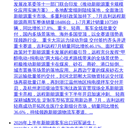
发展改革委等十一部门联合印发《推动新能源重卡规模
化应用实施方案》，各地配套细则陆续落地，全面激活
新能源重卡市场。多重利好政策加持下，7月吉利远程新
能源商用车整体销量18486台，1-7月累计销量107589
辆，同比增长37.8%。重卡、轻商、客车全线批量交
付，国内多场景落地、海外多国登顶，以全赛道强势表
现领跑行业。 重卡大宗运力绿动升级 交付签约齐头并进
重卡赛道，吉利远程7月销量同比增长46.1%。面对宏观
政策对于新能源重卡发展的积极引导，远程充分发挥“甲
醇电动+纯电动”两大核心技术路线带来的全场景优势，
积极推动新能源重卡在煤炭、砂石、商砼、港口短倒、
城市置换等场景的落地应用。从西边宁夏的煤炭砂石大
宗运输批量签约交付，到河北邯郸大宗物资转运交付现
场再获批量订单，再到浙江温州地区纯电搅拌车交付开
启，及杭州老旧柴油货车淘汰政策宣贯现场全系新能源
重卡亮相，远程新能源重卡下半年开启加速冲刺。 轻商
深耕城配民生 定制车型拓宽应用新边界 7月，吉利远程
轻商成功开拓民生医疗全新细分市场，销量同比增长
36.6%，持续领跑新能源物流车赛道。...
2026年上半年新能源客车出口冠军诞生！