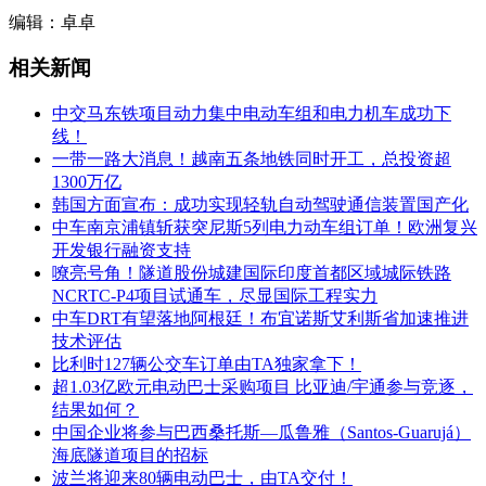
编辑：卓卓
相关新闻
中交马东铁项目动力集中电动车组和电力机车成功下
线！
一带一路大消息！越南五条地铁同时开工，总投资超
1300万亿
韩国方面宣布：成功实现轻轨自动驾驶通信装置国产化
中车南京浦镇斩获突尼斯5列电力动车组订单！欧洲复兴
开发银行融资支持
嘹亮号角！隧道股份城建国际印度首都区域城际铁路
NCRTC-P4项目试通车，尽显国际工程实力
中车DRT有望落地阿根廷！布宜诺斯艾利斯省加速推进
技术评估
比利时127辆公交车订单由TA独家拿下！
超1.03亿欧元电动巴士采购项目 比亚迪/宇通参与竞逐，
结果如何？
中国企业将参与巴西桑托斯—瓜鲁雅（Santos-Guarujá）
海底隧道项目的招标
波兰将迎来80辆电动巴士，由TA交付！