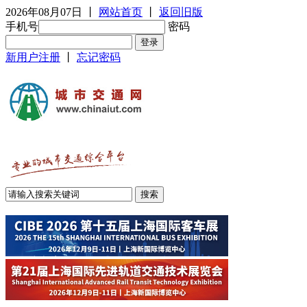
2026年08月07日
丨
网站首页
丨
返回旧版
手机号
密码
新用户注册
丨
忘记密码