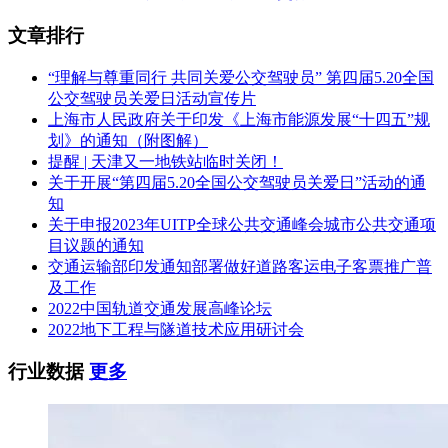
文章排行
“理解与尊重同行 共同关爱公交驾驶员” 第四届5.20全国
公交驾驶员关爱日活动宣传片
上海市人民政府关于印发《上海市能源发展“十四五”规
划》的通知（附图解）
提醒 | 天津又一地铁站临时关闭！
关于开展“第四届5.20全国公交驾驶员关爱日”活动的通
知
关于申报2023年UITP全球公共交通峰会城市公共交通项
目议题的通知
交通运输部印发通知部署做好道路客运电子客票推广普
及工作
2022中国轨道交通发展高峰论坛
2022地下工程与隧道技术应用研讨会
行业数据
更多