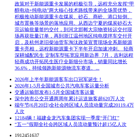
政策对于新能源重卡发展的积极引导，远程充分发挥“甲
醇电动+纯电动”两大核心技术路线带来的全场景优势，
积极推动新能源重卡在煤炭、砂石、商砼、港口短倒、
城市置换等场景的落地应用。从西边宁夏的煤炭砂石大
宗运输批量签约交付，到河北邯郸大宗物资转运交付现
场再获批量订单，再到浙江温州地区纯电搅拌车交付开
启，及杭州老旧柴油货车淘汰政策宣贯现场全系新能源
重卡亮相，远程新能源重卡下半年开启加速冲刺。 轻商
深耕城配民生 定制车型拓宽应用新边界 7月，吉利远程
轻商成功开拓民生医疗全新细分市场，销量同比增长
36.6%，持续领跑新能源物流车赛道。...
2026年上半年新能源客车出口冠军诞生！
2026年1-5月全国城市公共汽电车客运量分析
交通运输部发布1-5月全国城市客运量
深中跨市公交开通两周年累计运送旅客超620万人次
端午节(6月20日)全社会跨区域人员流动量完成20119.4万
人次
12184辆！福建金龙汽车集团实现一季度“开门红”
“五一”假期全社会跨区域人员流动量预计超15亿人次
1912451637