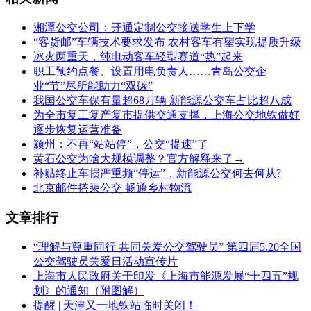
湘潭公交公司：开通定制公交接送学生上下学
“客货邮”车辆技术要求发布 农村客车有望实现提质升级
冰火两重天，纯电动客车轻型赛道“热”起来
职工预约点餐、设置用电负责人……青岛公交企
业“节”尽所能助力“双碳”
我国公交车保有量超68万辆 新能源公交车占比超八成
为全市复工复产复市提供交通支撑，上海公交地铁做好
逐步恢复运营准备
颍州：不再“站站停”，公交“提速”了
黄石公交为啥大规模调整？官方解释来了→
补贴终止车损严重频“停运”，新能源公交何去何从?
北京邮件搭乘公交 畅通乡村物流
文章排行
“理解与尊重同行 共同关爱公交驾驶员” 第四届5.20全国
公交驾驶员关爱日活动宣传片
上海市人民政府关于印发《上海市能源发展“十四五”规
划》的通知（附图解）
提醒 | 天津又一地铁站临时关闭！