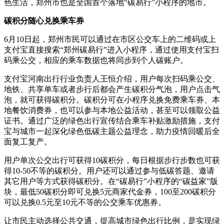
色生活，郑州市也是全国首个落地“碳易行”小程序的地市。
碳积分随心兑换乘车券
6月10日起，郑州市民可以通过在市区公交车上的二维码或上
支付宝直接搜索“郑州碳易行”进入小程序，通过使用支付宝扫
码乘公交，相应的乘车数据也将同步到个人碳账户。
支付宝河南出行行业负责人王恒介绍，用户每次扫码乘公交、
地铁、共享单车或者步行后都会产生碳积分气泡，用户点击气
泡，就可获得碳积分。碳积分可在小程序兑换免费乘车券、本
地餐饮消费券，也可以参与本地公益活动，甚至可以领取公益
证书。通过广泛的绿色出行宣传结合乘车补贴激励措施，支付
宝与城市一起深化绿色低碳主题公益理念，助力疫情回暖后全
面复工复产。
用户单次公交出行可获得10碳积分，每日根据步行步数也可获
得10-50不等的碳积分。用户还可以通过参与低碳答题、邀请
其它用户等方式获得碳积分。在“碳易行”小程序的“碳益家”版
块，最低50碳积分即可兑换5元商家代金券，100至200碳积分
可以兑换0.5元至10元不等的公交乘车优惠券。
让市民主动选择公共交通，提高城市绿色出行比例，是实现绿