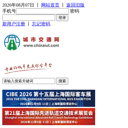
2026年08月07日
丨
网站首页
丨
返回旧版
手机号
密码
新用户注册
丨
忘记密码