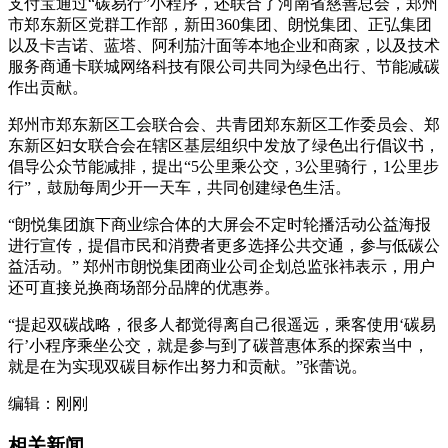
支付宝通过“碳易行”小程序，还联合了河南省慈善总会，郑州
市郑东新区党群工作部，新田360集团、朗悦集团、正弘集团
以及卡吉诺、蓝塔、阿利茄汁面等本地企业和商家，以及技术
服务商通卡联城网络科技有限公司共同为绿色出行、节能减碳
作出贡献。
郑州市郑东新区工会联合会、共青团郑东新区工作委员会、郑
东新区妇女联合会在辖区基层组织中发放了绿色出行倡议书，
倡导公众节能减排，提出“5公里乘公交，3公里骑行，1公里步
行”，鼓励每周少开一天车，共同创建绿色生活。
“朗悦集团旗下商业综合体的大屏会不定时轮播活动公益海报
进行宣传，提倡市民和消费者更多选择公共交通，参与低碳公
益活动。” 郑州市朗悦集团商业公司企划总监张祎表示，用户
还可直接兑换商场部分品牌的优惠券。
“提起双碳战略，很多人都觉得离自己很遥远，乘客使用‘碳易
行’小程序乘坐公交，就是参与到了碳普惠体系的探索当中，
就是在为实现双碳目标作出努力和贡献。”张蕾说。
编辑：刚刚
相关新闻