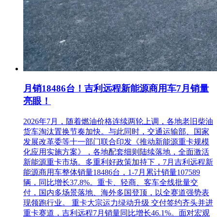
月销18486台！吉利远程新能源商用车7月销量
亮眼！
2026年7月，随着燃油价格连续两轮上调，各地老旧柴油
货车淘汰置换节奏加快。与此同时，交通运输部、国家
发展改革委等十一部门联合印发《推动新能源重卡规模
化应用实施方案》，各地配套细则陆续落地，全面激活
新能源重卡市场。多重利好政策加持下，7月吉利远程新
能源商用车整体销量18486台，1-7月累计销量107589
辆，同比增长37.8%。重卡、轻商、客车全线批量交
付，国内多场景落地、海外多国登顶，以全赛道强势表
现领跑行业。 重卡大宗运力绿动升级 交付签约齐头并进
重卡赛道，吉利远程7月销量同比增长46.1%。面对宏观