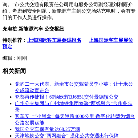
询。”市公共交通有限责任公司用电服务公司副经理刘利雨介
绍，考虑到安全问题，新能源车主到公交场站充电时，会有专
门的工作人员进行操作。
充电桩 新能源汽车 公交枢纽
特别推荐：
上海国际客车展参观报名
上海国际客车展展位
预定
编辑：刚刚
相关新闻
党的二十大代表、新余市公交驾驶员李小英：让十米公
交成流动宣讲台
瓷都再传捷报！60辆欧辉BJ6851交付景德镇公交
广州公交集团与广州地铁集团签署“两线融合”合作备忘
录
客车安上“小黑盒” 每天巡路4000公里 数字化转型为烟台
公路发展赋能
我国公交车保有量达68.25万辆
天津地铁公交“两网融合” 强化公共交通出行保障