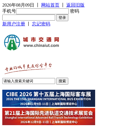
2026年08月09日
丨
网站首页
丨
返回旧版
手机号
密码
新用户注册
丨
忘记密码