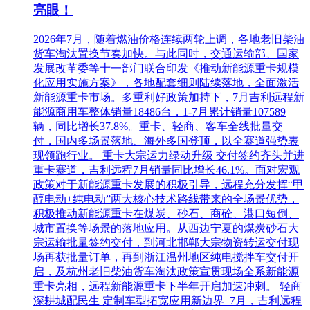
亮眼！
2026年7月，随着燃油价格连续两轮上调，各地老旧柴油
货车淘汰置换节奏加快。与此同时，交通运输部、国家
发展改革委等十一部门联合印发《推动新能源重卡规模
化应用实施方案》，各地配套细则陆续落地，全面激活
新能源重卡市场。多重利好政策加持下，7月吉利远程新
能源商用车整体销量18486台，1-7月累计销量107589
辆，同比增长37.8%。重卡、轻商、客车全线批量交
付，国内多场景落地、海外多国登顶，以全赛道强势表
现领跑行业。 重卡大宗运力绿动升级 交付签约齐头并进
重卡赛道，吉利远程7月销量同比增长46.1%。面对宏观
政策对于新能源重卡发展的积极引导，远程充分发挥“甲
醇电动+纯电动”两大核心技术路线带来的全场景优势，
积极推动新能源重卡在煤炭、砂石、商砼、港口短倒、
城市置换等场景的落地应用。从西边宁夏的煤炭砂石大
宗运输批量签约交付，到河北邯郸大宗物资转运交付现
场再获批量订单，再到浙江温州地区纯电搅拌车交付开
启，及杭州老旧柴油货车淘汰政策宣贯现场全系新能源
重卡亮相，远程新能源重卡下半年开启加速冲刺。 轻商
深耕城配民生 定制车型拓宽应用新边界 7月，吉利远程