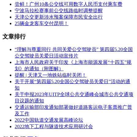
尝鲜！广州10条公交线可用数字人民币支付乘车费
宁波马拉松赛事前公交线路临时调整提醒
天津公交更新涉水预案保障市民安全出行
25辆金龙客车交付昆明！
文章排行
“理解与尊重同行 共同关爱公交驾驶员” 第四届5.20全国
公交驾驶员关爱日活动宣传片
上海市人民政府关于印发《上海市能源发展“十四五”规
划》的通知（附图解）
提醒 | 天津又一地铁站临时关闭！
关于开展“第四届5.20全国公交驾驶员关爱日”活动的通
知
关于申报2023年UITP全球公共交通峰会城市公共交通项
目议题的通知
交通运输部印发通知部署做好道路客运电子客票推广普
及工作
2022中国轨道交通发展高峰论坛
2022地下工程与隧道技术应用研讨会