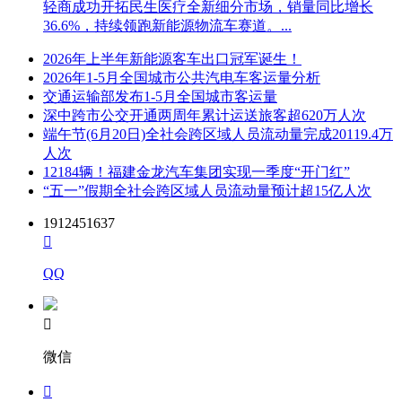
轻商成功开拓民生医疗全新细分市场，销量同比增长
36.6%，持续领跑新能源物流车赛道。...
2026年上半年新能源客车出口冠军诞生！
2026年1-5月全国城市公共汽电车客运量分析
交通运输部发布1-5月全国城市客运量
深中跨市公交开通两周年累计运送旅客超620万人次
端午节(6月20日)全社会跨区域人员流动量完成20119.4万
人次
12184辆！福建金龙汽车集团实现一季度“开门红”
“五一”假期全社会跨区域人员流动量预计超15亿人次
1912451637

QQ

微信
