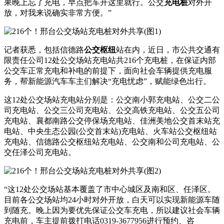
果晚上忘了充电，早点把车开这里就行。公交
充电桩
对外开
放，对我来说确实非常方便。”
记者获悉，包括信德路
公交枢纽
站在内，近日，市公共交通有
限责任公司12处公交场站充电站共216个充电桩，在保证内部
公交车正常充电和补电的前提下，面向社会车辆提供充电服
务，帮新能源汽车车主们解决“充电忧虑”，赋能绿色出行。
这12处公交场站充电站分别是：公交南小郭充电站、公交二公
司充电站、公交三公司充电站、公交高铁充电站、公交五公司
充电站、襄都南路公交停保场充电站、佳洲美地公交首末站充
电站、中央生态公园(公交首末站)充电站、火车站公交枢纽站
充电站、信德路公交枢纽站充电站、公交南和公司充电站、公
交任泽公司充电站。
“这12处公交场站基本覆盖了市中心城区及南和区、任泽区。
目前各公交场站均24小时对外开放，白天可以实现新能源车随
到随充。晚上因为要优先保证公交车充电，所以建议社会车辆
充电前，车主提前拨打电话0319-3677956进行预约、咨