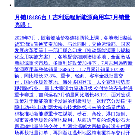
月销18486台！吉利远程新能源商用车7月销量
亮眼！
2026年7月，随着燃油价格连续两轮上调，各地老旧柴油
货车淘汰置换节奏加快。与此同时，交通运输部、国家
发展改革委等十一部门联合印发《推动新能源重卡规模
化应用实施方案》，各地配套细则陆续落地，全面激活
新能源重卡市场。多重利好政策加持下，7月吉利远程新
能源商用车整体销量18486台，1-7月累计销量107589
辆，同比增长37.8%。重卡、轻商、客车全线批量交
付，国内多场景落地、海外多国登顶，以全赛道强势表
现领跑行业。 重卡大宗运力绿动升级 交付签约齐头并进
重卡赛道，吉利远程7月销量同比增长46.1%。面对宏观
政策对于新能源重卡发展的积极引导，远程充分发挥“甲
醇电动+纯电动”两大核心技术路线带来的全场景优势，
积极推动新能源重卡在煤炭、砂石、商砼、港口短倒、
城市置换等场景的落地应用。从西边宁夏的煤炭砂石大
宗运输批量签约交付，到河北邯郸大宗物资转运交付现
场再获批量订单，再到浙江温州地区纯电搅拌车交付开