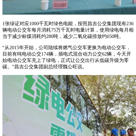
1张绿证对应1000千瓦时绿色电能，按照昌吉公交集团现有236
辆电动公交车每月消耗75万千瓦时电量计算，使用绿电每月相
当于减少标煤消耗约280吨，减少二氧化碳排放约650吨。
“从2015年开始，公司陆续将燃气公交车更换为电动公交车，
目前有纯电动公交174辆，插电式混合动力公交62辆，今天开
始电动公交车充上了绿电，正式让公交出行从低碳升级为零
碳。”昌吉公交集团副总经理魏公旺说。