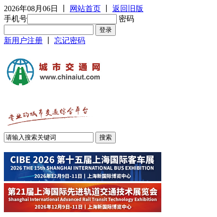
2026年08月06日
丨
网站首页
丨
返回旧版
手机号
密码
新用户注册
丨
忘记密码