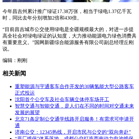
今年昌吉州累计推广绿证17.38万张，相当于绿电1.37亿千瓦
时，同比去年分别增加2倍和430倍。
“目前昌吉城市公交使用绿电是全疆规模最大的，对进一步提
高全社会对绿电绿证的认知度，大力推动能源电力绿色消费具
有重要意义。”国网新疆综合能源服务有限公司副总经理丘刚
说。
编辑：刚刚
相关新闻
重塑能源与宇通客车合作开发的30辆氢能大型公路客车
正式投运
沈阳首个公交车及社会车辆立体停车场开工
智慧交通与智能交通，是人们在不同的时间对交通未来
发展的展望
北京71条定制公交通学线路开启服务！有需求可申请开
通
济南公交：12345热线，开启市民与公交的“双向奔赴”
“原厂维保”体系落地，成都公交打造西南动力电池维保