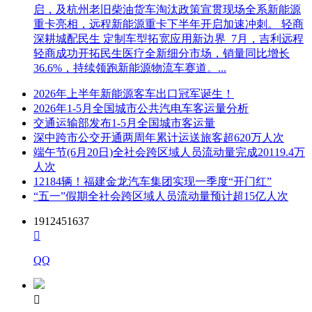
启，及杭州老旧柴油货车淘汰政策宣贯现场全系新能源
重卡亮相，远程新能源重卡下半年开启加速冲刺。 轻商
深耕城配民生 定制车型拓宽应用新边界 7月，吉利远程
轻商成功开拓民生医疗全新细分市场，销量同比增长
36.6%，持续领跑新能源物流车赛道。...
2026年上半年新能源客车出口冠军诞生！
2026年1-5月全国城市公共汽电车客运量分析
交通运输部发布1-5月全国城市客运量
深中跨市公交开通两周年累计运送旅客超620万人次
端午节(6月20日)全社会跨区域人员流动量完成20119.4万
人次
12184辆！福建金龙汽车集团实现一季度“开门红”
“五一”假期全社会跨区域人员流动量预计超15亿人次
1912451637

QQ
