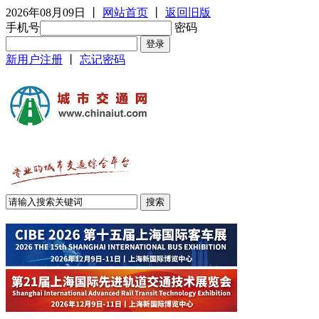
2026年08月09日
丨
网站首页
丨
返回旧版
手机号
密码
新用户注册
丨
忘记密码