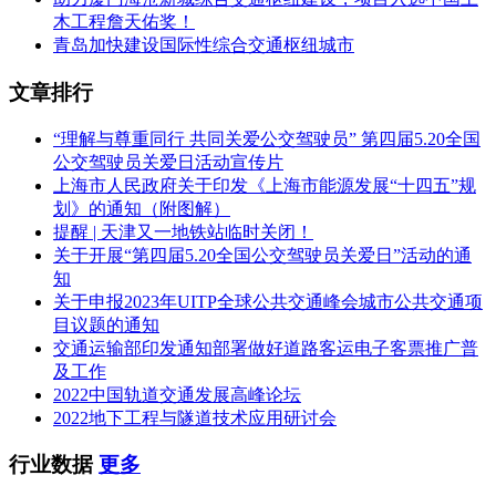
木工程詹天佑奖！
青岛加快建设国际性综合交通枢纽城市
文章排行
“理解与尊重同行 共同关爱公交驾驶员” 第四届5.20全国
公交驾驶员关爱日活动宣传片
上海市人民政府关于印发《上海市能源发展“十四五”规
划》的通知（附图解）
提醒 | 天津又一地铁站临时关闭！
关于开展“第四届5.20全国公交驾驶员关爱日”活动的通
知
关于申报2023年UITP全球公共交通峰会城市公共交通项
目议题的通知
交通运输部印发通知部署做好道路客运电子客票推广普
及工作
2022中国轨道交通发展高峰论坛
2022地下工程与隧道技术应用研讨会
行业数据
更多