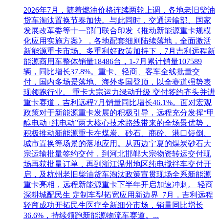
2026年7月，随着燃油价格连续两轮上调，各地老旧柴油
货车淘汰置换节奏加快。与此同时，交通运输部、国家
发展改革委等十一部门联合印发《推动新能源重卡规模
化应用实施方案》，各地配套细则陆续落地，全面激活
新能源重卡市场。多重利好政策加持下，7月吉利远程新
能源商用车整体销量18486台，1-7月累计销量107589
辆，同比增长37.8%。重卡、轻商、客车全线批量交
付，国内多场景落地、海外多国登顶，以全赛道强势表
现领跑行业。 重卡大宗运力绿动升级 交付签约齐头并进
重卡赛道，吉利远程7月销量同比增长46.1%。面对宏观
政策对于新能源重卡发展的积极引导，远程充分发挥“甲
醇电动+纯电动”两大核心技术路线带来的全场景优势，
积极推动新能源重卡在煤炭、砂石、商砼、港口短倒、
城市置换等场景的落地应用。从西边宁夏的煤炭砂石大
宗运输批量签约交付，到河北邯郸大宗物资转运交付现
场再获批量订单，再到浙江温州地区纯电搅拌车交付开
启，及杭州老旧柴油货车淘汰政策宣贯现场全系新能源
重卡亮相，远程新能源重卡下半年开启加速冲刺。 轻商
深耕城配民生 定制车型拓宽应用新边界 7月，吉利远程
轻商成功开拓民生医疗全新细分市场，销量同比增长
36.6%，持续领跑新能源物流车赛道。...