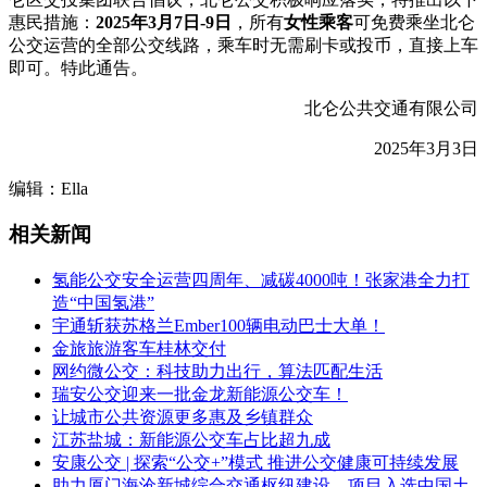
惠民措施：
2025年3月7日-9日
，所有
女性乘客
可免费乘坐北仑
公交运营的全部公交线路，乘车时无需刷卡或投币，直接上车
即可。特此通告。
北仑公共交通有限公司
2025年3月3日
编辑：Ella
相关新闻
氢能公交安全运营四周年、减碳4000吨！张家港全力打
造“中国氢港”
宇通斩获苏格兰Ember100辆电动巴士大单！
金旅旅游客车桂林交付
网约微公交：科技助力出行，算法匹配生活
瑞安公交迎来一批金龙新能源公交车！
让城市公共资源更多惠及乡镇群众
江苏盐城：新能源公交车占比超九成
安康公交 | 探索“公交+”模式 推进公交健康可持续发展
助力厦门海沧新城综合交通枢纽建设，项目入选中国土