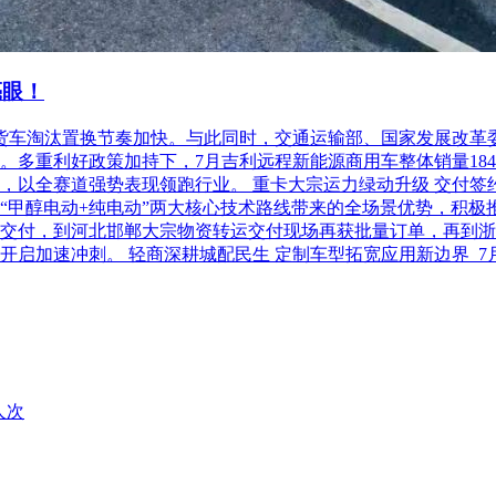
亮眼！
柴油货车淘汰置换节奏加快。与此同时，交通运输部、国家发展改
利好政策加持下，7月吉利远程新能源商用车整体销量18486台，
以全赛道强势表现领跑行业。 重卡大宗运力绿动升级 交付签约齐
“甲醇电动+纯电动”两大核心技术路线带来的全场景优势，积极
交付，到河北邯郸大宗物资转运交付现场再获批量订单，再到浙
开启加速冲刺。 轻商深耕城配民生 定制车型拓宽应用新边界 
人次