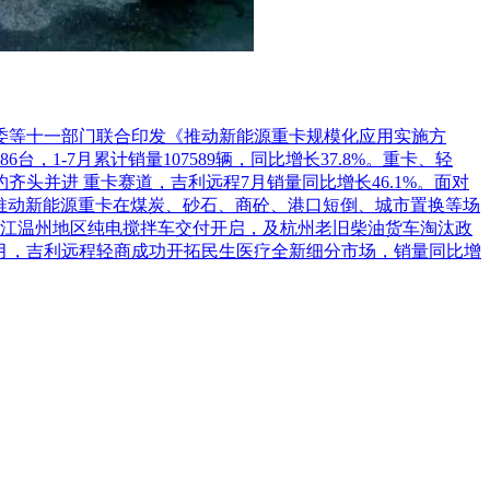
革委等十一部门联合印发《推动新能源重卡规模化应用实施方
1-7月累计销量107589辆，同比增长37.8%。重卡、轻
头并进 重卡赛道，吉利远程7月销量同比增长46.1%。面对
推动新能源重卡在煤炭、砂石、商砼、港口短倒、城市置换等场
江温州地区纯电搅拌车交付开启，及杭州老旧柴油货车淘汰政
7月，吉利远程轻商成功开拓民生医疗全新细分市场，销量同比增