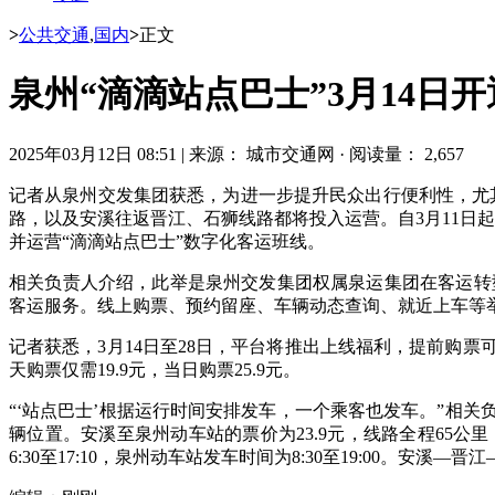
>
公共交通
,
国内
>
正文
泉州“滴滴站点巴士”3月14日开
2025年03月12日 08:51
|
来源： 城市交通网
·
阅读量： 2,657
记者从泉州交发集团获悉，为进一步提升民众出行便利性，尤其
路，以及安溪往返晋江、石狮线路都将投入运营。自3月11日起
并运营“滴滴站点巴士”数字化客运班线。
相关负责人介绍，此举是泉州交发集团权属泉运集团在客运转型
客运服务。线上购票、预约留座、车辆动态查询、就近上车等举
记者获悉，3月14日至28日，平台将推出上线福利，提前购票
天购票仅需19.9元，当日购票25.9元。
“‘站点巴士’根据运行时间安排发车，一个乘客也发车。”相
辆位置。安溪至泉州动车站的票价为23.9元，线路全程65
6:30至17:10，泉州动车站发车时间为8:30至19:00。安溪