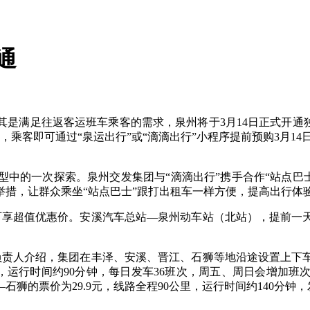
通
是满足往返客运班车乘客的需求，泉州将于3月14日正式开通
，乘客即可通过“泉运出行”或“滴滴出行”小程序提前预购3月14
中的一次探索。泉州交发集团与“滴滴出行”携手合作“站点巴士”
措，让群众乘坐“站点巴士”跟打出租车一样方便，提高出行体
可享超值优惠价。安溪汽车总站—泉州动车站（北站），提前一天购
关负责人介绍，集团在丰泽、安溪、晋江、石狮等地沿途设置上
公里，运行时间约90分钟，每日发车36班次，周五、周日会增加
—晋江—石狮的票价为29.9元，线路全程90公里，运行时间约140分钟，