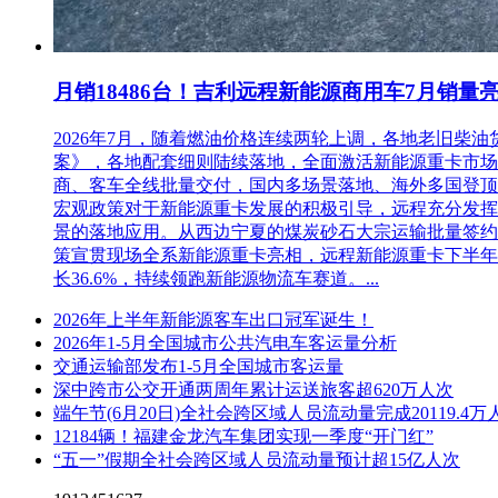
月销18486台！吉利远程新能源商用车7月销量
2026年7月，随着燃油价格连续两轮上调，各地老旧
案》，各地配套细则陆续落地，全面激活新能源重卡市场。多重
商、客车全线批量交付，国内多场景落地、海外多国登顶，
宏观政策对于新能源重卡发展的积极引导，远程充分发挥
景的落地应用。从西边宁夏的煤炭砂石大宗运输批量签约
策宣贯现场全系新能源重卡亮相，远程新能源重卡下半年
长36.6%，持续领跑新能源物流车赛道。...
2026年上半年新能源客车出口冠军诞生！
2026年1-5月全国城市公共汽电车客运量分析
交通运输部发布1-5月全国城市客运量
深中跨市公交开通两周年累计运送旅客超620万人次
端午节(6月20日)全社会跨区域人员流动量完成20119.4万
12184辆！福建金龙汽车集团实现一季度“开门红”
“五一”假期全社会跨区域人员流动量预计超15亿人次