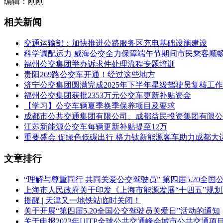
编辑：刚刚
相关新闻
交通运输部：加快推进公路服务区充电基础设施建设
科学调配运力 威海公交全力保障端午节期间市民乘客顺
福州公交集团举办诉求件处理流程专题培训
贵阳269路公交车开通！经过这些地方
济宁公交集团圆满完成2025年下半年星级驾驶员复核工作
福州公交集团获批2353万元公交车更新补贴资金
【学习】公交车辆夏季换季保养项目及要求
成都市公共交通集团有限公司、成都益民投资集团有限公
江苏新能源公交车每辆更新补贴提至12万
重要盛会 促绿色低碳出行 格力钛新能源客车助力成都大运
文章排行
“理解与尊重同行 共同关爱公交驾驶员” 第四届5.20全
上海市人民政府关于印发《上海市能源发展“十四五”规
提醒 | 天津又一地铁站临时关闭！
关于开展“第四届5.20全国公交驾驶员关爱日”活动的通知
关于申报2023年UITP全球公共交通峰会城市公共交通项