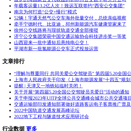
年载客运量13.2亿人次！致远互联签约“西安公交集团”
南京为何打造“公交+慢行”模式
52辆！宇通天然气公交车海外批量交付，总统亲临视察
牵手宁德时代、比亚迪，邳州新能源汽车健康管家来了
徐州公交线路将与现状轨道交通全部接驳
济宁公交集团荣获中国交通运输协会科技进步奖一等奖
山西迎来一批中通短后悬纯电公交！
平湖市新一批氢能源公交车正式投放运营
文章排行
“理解与尊重同行 共同关爱公交驾驶员” 第四届5.20全
上海市人民政府关于印发《上海市能源发展“十四五”规
提醒 | 天津又一地铁站临时关闭！
关于开展“第四届5.20全国公交驾驶员关爱日”活动的通知
关于申报2023年UITP全球公共交通峰会城市公共交通项
交通运输部印发通知部署做好道路客运电子客票推广普及
2022中国轨道交通发展高峰论坛
2022地下工程与隧道技术应用研讨会
行业数据
更多