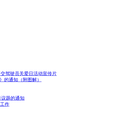
国公交驾驶员关爱日活动宣传片
划》的通知（附图解）
目议题的通知
工作