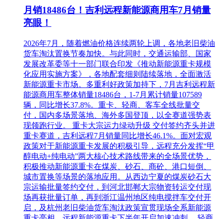
月销18486台！吉利远程新能源商用车7月销量
亮眼！
2026年7月，随着燃油价格连续两轮上调，各地老旧柴油
货车淘汰置换节奏加快。与此同时，交通运输部、国家
发展改革委等十一部门联合印发《推动新能源重卡规模
化应用实施方案》，各地配套细则陆续落地，全面激活
新能源重卡市场。多重利好政策加持下，7月吉利远程新
能源商用车整体销量18486台，1-7月累计销量107589
辆，同比增长37.8%。重卡、轻商、客车全线批量交
付，国内多场景落地、海外多国登顶，以全赛道强势表
现领跑行业。 重卡大宗运力绿动升级 交付签约齐头并进
重卡赛道，吉利远程7月销量同比增长46.1%。面对宏观
政策对于新能源重卡发展的积极引导，远程充分发挥“甲
醇电动+纯电动”两大核心技术路线带来的全场景优势，
积极推动新能源重卡在煤炭、砂石、商砼、港口短倒、
城市置换等场景的落地应用。从西边宁夏的煤炭砂石大
宗运输批量签约交付，到河北邯郸大宗物资转运交付现
场再获批量订单，再到浙江温州地区纯电搅拌车交付开
启，及杭州老旧柴油货车淘汰政策宣贯现场全系新能源
重卡亮相，远程新能源重卡下半年开启加速冲刺。 轻商