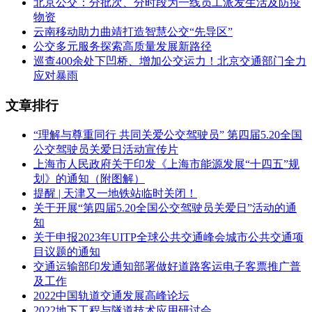
北京公交：分批次、分时段为一线员工派发生活及防疫
物资
云南移动助力曲靖打造智慧公交“先导区”
公交多元服务探索高质量发展新路径
巡查400余处下凹桥、增加公交运力！北京交通部门全力
应对暴雨
文章排行
“理解与尊重同行 共同关爱公交驾驶员” 第四届5.20全国
公交驾驶员关爱日活动宣传片
上海市人民政府关于印发《上海市能源发展“十四五”规
划》的通知（附图解）
提醒 | 天津又一地铁站临时关闭！
关于开展“第四届5.20全国公交驾驶员关爱日”活动的通
知
关于申报2023年UITP全球公共交通峰会城市公共交通项
目议题的通知
交通运输部印发通知部署做好道路客运电子客票推广普
及工作
2022中国轨道交通发展高峰论坛
2022地下工程与隧道技术应用研讨会