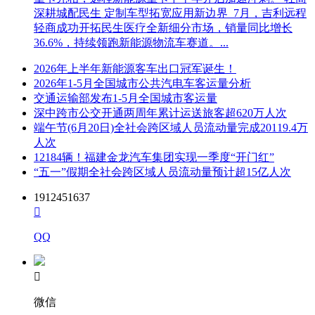
深耕城配民生 定制车型拓宽应用新边界 7月，吉利远程
轻商成功开拓民生医疗全新细分市场，销量同比增长
36.6%，持续领跑新能源物流车赛道。...
2026年上半年新能源客车出口冠军诞生！
2026年1-5月全国城市公共汽电车客运量分析
交通运输部发布1-5月全国城市客运量
深中跨市公交开通两周年累计运送旅客超620万人次
端午节(6月20日)全社会跨区域人员流动量完成20119.4万
人次
12184辆！福建金龙汽车集团实现一季度“开门红”
“五一”假期全社会跨区域人员流动量预计超15亿人次
1912451637

QQ

微信