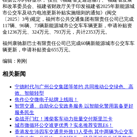
和改革委员会、福建省财政厅关于印发福建省2025年新能源城
市公交车及动力电池更新补贴实施细则的通知》(闽交
〔2025〕3号)规定，福州市公共交通集团有限责任公司已完成
117辆、96辆、73辆新能源城市公交车车辆更新，申请补贴资
金1236万元、324万元、793万元，共计2353万元。
福州康驰新巴士有限责任公司已完成60辆新能源城市公交车车
辆更新，申请补贴资金655万元。
编辑：刚刚
相关新闻
宁德时代与广州公交集团等签约 共同推动公交绿色、高
效、智能转型
焦作公交微电子站牌上线啦！
智慧交通、自助化公安政务服务 以智能化警用装备更好
服务民生
奋战开门红！潍柴客车动力批量交付斯里兰卡
城市微循环公交谁更优秀？实名推荐安凯E6！
香港发生涉四车交通意外致13人受伤 其中两辆为公交车