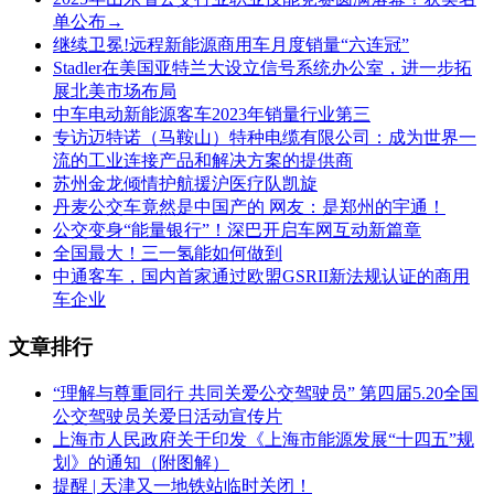
单公布→
继续卫冕!远程新能源商用车月度销量“六连冠”
Stadler在美国亚特兰大设立信号系统办公室，进一步拓
展北美市场布局
中车电动新能源客车2023年销量行业第三
专访迈特诺（马鞍山）特种电缆有限公司：成为世界一
流的工业连接产品和解决方案的提供商
苏州金龙倾情护航援沪医疗队凯旋
丹麦公交车竟然是中国产的 网友：是郑州的宇通！
公交变身“能量银行”！深巴开启车网互动新篇章
全国最大！三一氢能如何做到
中通客车，国内首家通过欧盟GSRII新法规认证的商用
车企业
文章排行
“理解与尊重同行 共同关爱公交驾驶员” 第四届5.20全国
公交驾驶员关爱日活动宣传片
上海市人民政府关于印发《上海市能源发展“十四五”规
划》的通知（附图解）
提醒 | 天津又一地铁站临时关闭！