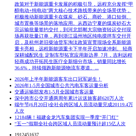
政策对于新能源重卡发展的积极引导，远程充分发挥“甲
醇电动+纯电动”两大核心技术路线带来的全场景优势，
积极推动新能源重卡在煤炭、砂石、商砼、港口短倒、
城市置换等场景的落地应用。从西边宁夏的煤炭砂石大
宗运输批量签约交付，到河北邯郸大宗物资转运交付现
场再获批量订单，再到浙江温州地区纯电搅拌车交付开
启，及杭州老旧柴油货车淘汰政策宣贯现场全系新能源
重卡亮相，远程新能源重卡下半年开启加速冲刺。 轻商
深耕城配民生 定制车型拓宽应用新边界 7月，吉利远程
轻商成功开拓民生医疗全新细分市场，销量同比增长
36.6%，持续领跑新能源物流车赛道。...
2026年上半年新能源客车出口冠军诞生！
2026年1-5月全国城市公共汽电车客运量分析
交通运输部发布1-5月全国城市客运量
深中跨市公交开通两周年累计运送旅客超620万人次
端午节(6月20日)全社会跨区域人员流动量完成20119.4万
人次
12184辆！福建金龙汽车集团实现一季度“开门红”
“五一”假期全社会跨区域人员流动量预计超15亿人次
1912451637