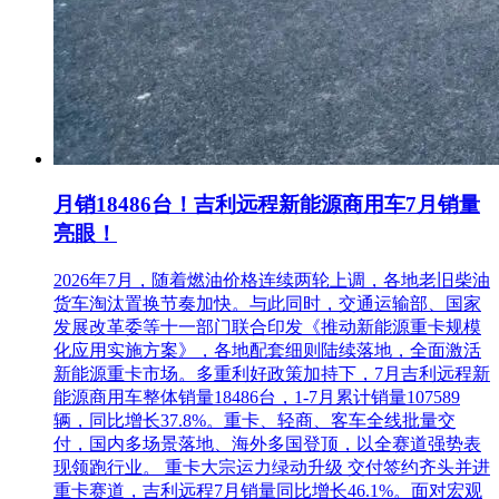
月销18486台！吉利远程新能源商用车7月销量
亮眼！
2026年7月，随着燃油价格连续两轮上调，各地老旧柴油
货车淘汰置换节奏加快。与此同时，交通运输部、国家
发展改革委等十一部门联合印发《推动新能源重卡规模
化应用实施方案》，各地配套细则陆续落地，全面激活
新能源重卡市场。多重利好政策加持下，7月吉利远程新
能源商用车整体销量18486台，1-7月累计销量107589
辆，同比增长37.8%。重卡、轻商、客车全线批量交
付，国内多场景落地、海外多国登顶，以全赛道强势表
现领跑行业。 重卡大宗运力绿动升级 交付签约齐头并进
重卡赛道，吉利远程7月销量同比增长46.1%。面对宏观