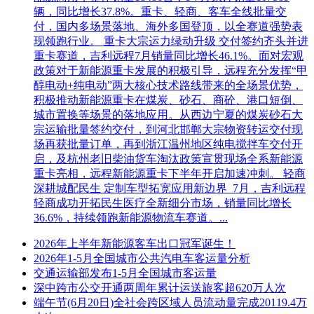
辆，同比增长37.8%。重卡、轻商、客车全线批量交
付，国内多场景落地、海外多国登顶，以全赛道强势表
现领跑行业。 重卡大宗运力绿动升级 交付签约齐头并进
重卡赛道，吉利远程7月销量同比增长46.1%。面对宏观
政策对于新能源重卡发展的积极引导，远程充分发挥“甲
醇电动+纯电动”两大核心技术路线带来的全场景优势，
积极推动新能源重卡在煤炭、砂石、商砼、港口短倒、
城市置换等场景的落地应用。从西边宁夏的煤炭砂石大
宗运输批量签约交付，到河北邯郸大宗物资转运交付现
场再获批量订单，再到浙江温州地区纯电搅拌车交付开
启，及杭州老旧柴油货车淘汰政策宣贯现场全系新能源
重卡亮相，远程新能源重卡下半年开启加速冲刺。 轻商
深耕城配民生 定制车型拓宽应用新边界 7月，吉利远程
轻商成功开拓民生医疗全新细分市场，销量同比增长
36.6%，持续领跑新能源物流车赛道。...
2026年上半年新能源客车出口冠军诞生！
2026年1-5月全国城市公共汽电车客运量分析
交通运输部发布1-5月全国城市客运量
深中跨市公交开通两周年累计运送旅客超620万人次
端午节(6月20日)全社会跨区域人员流动量完成20119.4万