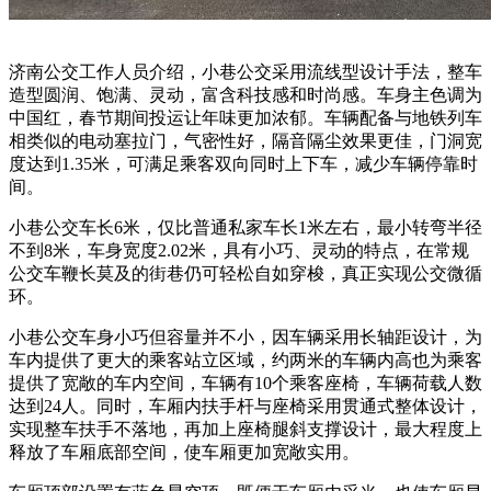
济南公交工作人员介绍，小巷公交采用流线型设计手法，整车
造型圆润、饱满、灵动，富含科技感和时尚感。车身主色调为
中国红，春节期间投运让年味更加浓郁。车辆配备与地铁列车
相类似的电动塞拉门，气密性好，隔音隔尘效果更佳，门洞宽
度达到1.35米，可满足乘客双向同时上下车，减少车辆停靠时
间。
小巷公交车长6米，仅比普通私家车长1米左右，最小转弯半径
不到8米，车身宽度2.02米，具有小巧、灵动的特点，在常规
公交车鞭长莫及的街巷仍可轻松自如穿梭，真正实现公交微循
环。
小巷公交车身小巧但容量并不小，因车辆采用长轴距设计，为
车内提供了更大的乘客站立区域，约两米的车辆内高也为乘客
提供了宽敞的车内空间，车辆有10个乘客座椅，车辆荷载人数
达到24人。同时，车厢内扶手杆与座椅采用贯通式整体设计，
实现整车扶手不落地，再加上座椅腿斜支撑设计，最大程度上
释放了车厢底部空间，使车厢更加宽敞实用。