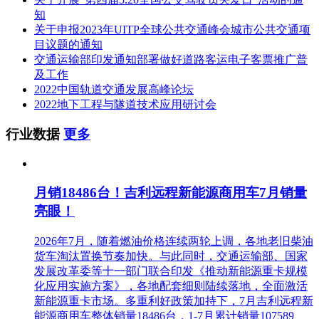
知
关于申报2023年UITP全球公共交通峰会城市公共交通项
目议题的通知
交通运输部印发通知部署做好道路客运电子客票推广普
及工作
2022中国轨道交通发展高峰论坛
2022地下工程与隧道技术应用研讨会
行业数据
更多
月销18486台！吉利远程新能源商用车7月销量
亮眼！
2026年7月，随着燃油价格连续两轮上调，各地老旧柴油
货车淘汰置换节奏加快。与此同时，交通运输部、国家
发展改革委等十一部门联合印发《推动新能源重卡规模
化应用实施方案》，各地配套细则陆续落地，全面激活
新能源重卡市场。多重利好政策加持下，7月吉利远程新
能源商用车整体销量18486台，1-7月累计销量107589