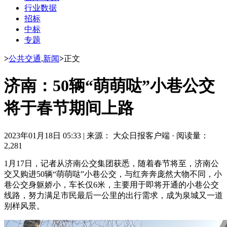
行业数据
招标
中标
专题
>
公共交通
,
新闻
>
正文
济南：50辆“萌萌哒”小巷公交
将于春节期间上路
2023年01月18日 05:33
|
来源： 大众日报客户端
·
阅读量：
2,281
1月17日，记者从济南公交集团获悉，随着春节将至，济南公
交又购进50辆“萌萌哒”小巷公交，与红奔奔庞然大物不同，小
巷公交身躯娇小，车长仅6米，主要用于即将开通的小巷公交
线路，努力满足市民最后一公里的出行需求，成为泉城又一道
别样风景。