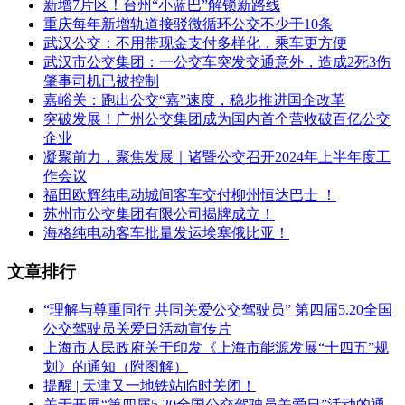
新增7片区！台州“小蓝巴”解锁新路线
重庆每年新增轨道接驳微循环公交不少于10条
武汉公交：不用带现金支付多样化，乘车更方便
武汉市公交集团：一公交车突发交通意外，造成2死3伤
肇事司机已被控制
嘉峪关：跑出公交“嘉”速度，稳步推进国企改革
突破发展！广州公交集团成为国内首个营收破百亿公交
企业
凝聚前力，聚焦发展｜诸暨公交召开2024年上半年度工
作会议
福田欧辉纯电动城间客车交付柳州恒达巴士 ！
苏州市公交集团有限公司揭牌成立！
海格纯电动客车批量发运埃塞俄比亚！
文章排行
“理解与尊重同行 共同关爱公交驾驶员” 第四届5.20全国
公交驾驶员关爱日活动宣传片
上海市人民政府关于印发《上海市能源发展“十四五”规
划》的通知（附图解）
提醒 | 天津又一地铁站临时关闭！
关于开展“第四届5.20全国公交驾驶员关爱日”活动的通