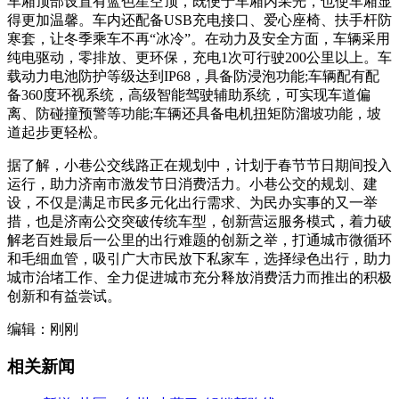
车厢顶部设置有蓝色星空顶，既便于车厢内采光，也使车厢显
得更加温馨。车内还配备USB充电接口、爱心座椅、扶手杆防
寒套，让冬季乘车不再“冰冷”。在动力及安全方面，车辆采用
纯电驱动，零排放、更环保，充电1次可行驶200公里以上。车
载动力电池防护等级达到IP68，具备防浸泡功能;车辆配有配
备360度环视系统，高级智能驾驶辅助系统，可实现车道偏
离、防碰撞预警等功能;车辆还具备电机扭矩防溜坡功能，坡
道起步更轻松。
据了解，小巷公交线路正在规划中，计划于春节节日期间投入
运行，助力济南市激发节日消费活力。小巷公交的规划、建
设，不仅是满足市民多元化出行需求、为民办实事的又一举
措，也是济南公交突破传统车型，创新营运服务模式，着力破
解老百姓最后一公里的出行难题的创新之举，打通城市微循环
和毛细血管，吸引广大市民放下私家车，选择绿色出行，助力
城市治堵工作、全力促进城市充分释放消费活力而推出的积极
创新和有益尝试。
编辑：刚刚
相关新闻