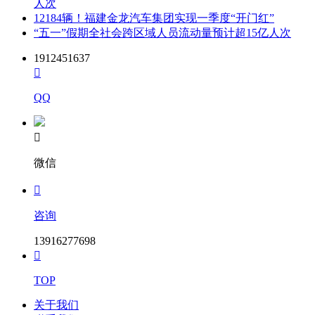
人次
12184辆！福建金龙汽车集团实现一季度“开门红”
“五一”假期全社会跨区域人员流动量预计超15亿人次
1912451637

QQ

微信

咨询
13916277698

TOP
关于我们