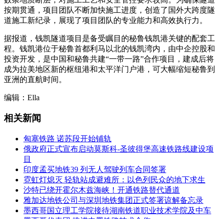
按期贯通，项目团队不断加快施工进度，创造了国外大跨度隧
道施工新纪录，展现了项目团队的专业能力和高效执行力。
据报道，钱凯隧道项目是备受瞩目的秘鲁钱凯港关键的配套工
程。钱凯港位于秘鲁首都利马以北的钱凯湾内，由中企控股和
投资开发，是中国和秘鲁共建“一带一路”合作项目，建成后将
成为拉美地区新的枢纽港和太平洋门户港，可大幅缩短秘鲁到
亚洲的直航时间。
编辑：Ella
相关新闻
匈塞铁路 诺苏段开始铺轨
俄政府正式宣布启动莫斯科-圣彼得堡高速铁路线建设项
目
印度孟买地铁39 列无人驾驶列车合同签署
霓虹灯熄灭 轻轨站成避难所：以色列民众的地下求生
沙特已绕开霍尔木兹海峡！开通铁路替代通道
雅加达地铁公司与深圳地铁集团正式签署谅解备忘录
墨西哥国立理工学院接待湖南铁道职业技术学院及中车