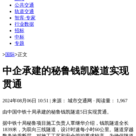
公共交通
轨道交通
智库·专家
行业数据
招标
中标
专题
>
国际
>
正文
中企承建的秘鲁钱凯隧道实现
贯通
2024年08月06日 10:51
|
来源： 城市交通网
·
阅读量： 1,967
由中国中铁十局承建的秘鲁钱凯隧道5日实现贯通。
据中铁十局秘鲁项目施工负责人覃继华介绍，钱凯隧道全长
1839米，为双向三线隧道，设计时速每小时60公里。隧道穿越
数条地质断层，对施工工艺和安全管控要求较高。为确保隧道