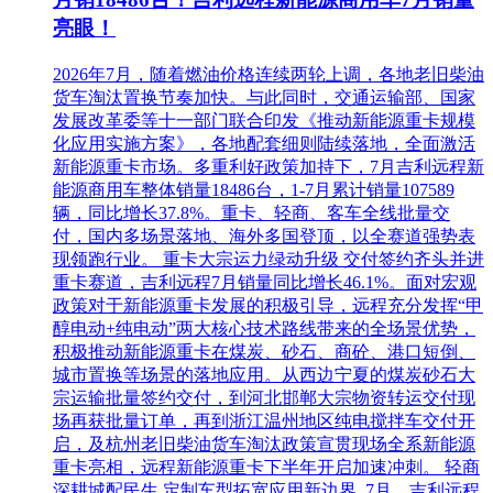
亮眼！
2026年7月，随着燃油价格连续两轮上调，各地老旧柴油
货车淘汰置换节奏加快。与此同时，交通运输部、国家
发展改革委等十一部门联合印发《推动新能源重卡规模
化应用实施方案》，各地配套细则陆续落地，全面激活
新能源重卡市场。多重利好政策加持下，7月吉利远程新
能源商用车整体销量18486台，1-7月累计销量107589
辆，同比增长37.8%。重卡、轻商、客车全线批量交
付，国内多场景落地、海外多国登顶，以全赛道强势表
现领跑行业。 重卡大宗运力绿动升级 交付签约齐头并进
重卡赛道，吉利远程7月销量同比增长46.1%。面对宏观
政策对于新能源重卡发展的积极引导，远程充分发挥“甲
醇电动+纯电动”两大核心技术路线带来的全场景优势，
积极推动新能源重卡在煤炭、砂石、商砼、港口短倒、
城市置换等场景的落地应用。从西边宁夏的煤炭砂石大
宗运输批量签约交付，到河北邯郸大宗物资转运交付现
场再获批量订单，再到浙江温州地区纯电搅拌车交付开
启，及杭州老旧柴油货车淘汰政策宣贯现场全系新能源
重卡亮相，远程新能源重卡下半年开启加速冲刺。 轻商
深耕城配民生 定制车型拓宽应用新边界 7月，吉利远程