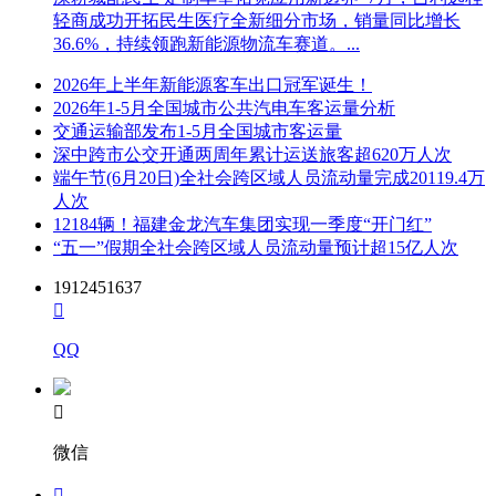
轻商成功开拓民生医疗全新细分市场，销量同比增长
36.6%，持续领跑新能源物流车赛道。...
2026年上半年新能源客车出口冠军诞生！
2026年1-5月全国城市公共汽电车客运量分析
交通运输部发布1-5月全国城市客运量
深中跨市公交开通两周年累计运送旅客超620万人次
端午节(6月20日)全社会跨区域人员流动量完成20119.4万
人次
12184辆！福建金龙汽车集团实现一季度“开门红”
“五一”假期全社会跨区域人员流动量预计超15亿人次
1912451637

QQ

微信
