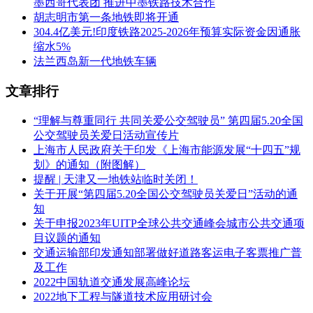
墨西哥代表团 推进中墨铁路技术合作
胡志明市第一条地铁即将开通
304.4亿美元!印度铁路2025-2026年预算实际资金因通胀
缩水5%
法兰西岛新一代地铁车辆
文章排行
“理解与尊重同行 共同关爱公交驾驶员” 第四届5.20全国
公交驾驶员关爱日活动宣传片
上海市人民政府关于印发《上海市能源发展“十四五”规
划》的通知（附图解）
提醒 | 天津又一地铁站临时关闭！
关于开展“第四届5.20全国公交驾驶员关爱日”活动的通
知
关于申报2023年UITP全球公共交通峰会城市公共交通项
目议题的通知
交通运输部印发通知部署做好道路客运电子客票推广普
及工作
2022中国轨道交通发展高峰论坛
2022地下工程与隧道技术应用研讨会