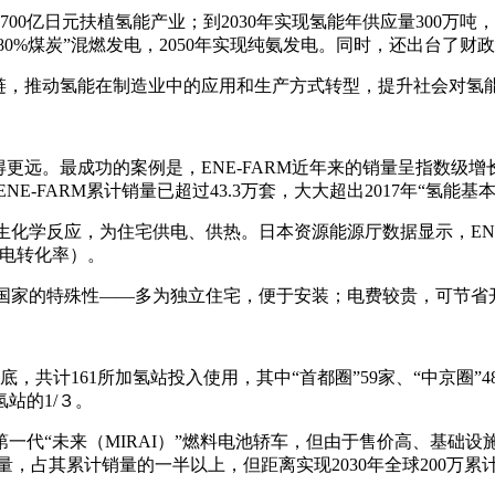
00亿日元扶植氢能产业；到2030年实现氢能年供应量300万吨，
、80%煤炭”混燃发电，2050年实现纯氨发电。同时，还出台
供应链，推动氢能在制造业中的应用和生产方式转型，提升社会对氢
远。最成功的案例是，ENE-FARM近年来的销量呈指数级增长
E-FARM累计销量已超过43.3万套，大大超出2017年“氢能基本战
生化学反应，为住宅供电、供热。日本资源能源厅数据显示，ENE
发电转化率）。
这一国家的特殊性——多为独立住宅，便于安装；电费较贵，可节
，共计161所加氢站投入使用，其中“首都圈”59家、“中京圈”48家
氢站的1/３。
一代“未来（MIRAI）”燃料电池轿车，但由于售价高、基础设施
辆的销量，占其累计销量的一半以上，但距离实现2030年全球200万