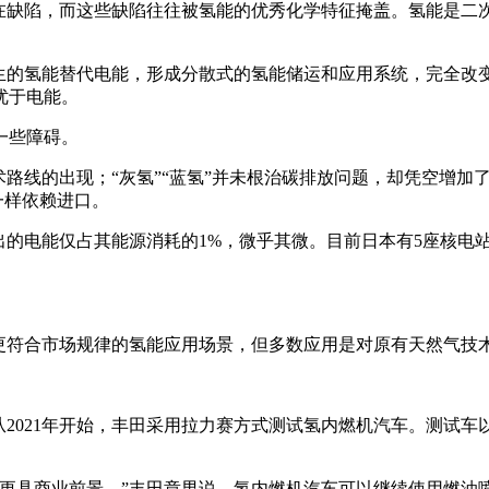
存在缺陷，而这些缺陷往往被氢能的优秀化学特征掩盖。氢能是二
产生的氢能替代电能，形成分散式的氢能储运和应用系统，完全改
优于电能。
一些障碍。
路线的出现；“灰氢”“蓝氢”并未根治碳排放问题，却凭空增加
一样依赖进口。
产出的电能仅占其能源消耗的1%，微乎其微。目前日本有5座核电站
更符合市场规律的氢能应用场景，但多数应用是对原有天然气技术
2021年开始，丰田采用拉力赛方式测试氢内燃机汽车。测试车以
，更具商业前景。”丰田章男说。氢内燃机汽车可以继续使用燃油