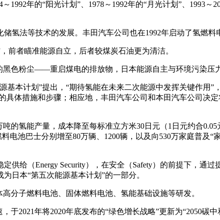
92年的“阳光计划”、1978～1992年的“月光计划”、1993～20
储氢法等技术的发展。丰田汽车公司也在1992年启动了氢燃料
）”，前者瞄准能源自立，后者较煤炭石油更为清洁。
久违的黑色粉尘——重启煤电的排放物，日本能源自主与环境污染压
能源基本计划”提出，“期待氢能在未来二次能源中发挥关键作用
会”的具体措施和步骤；相应地，丰田汽车公司和本田汽车公司决
30万吨的氢能产量，成本降至每标准立方米30日元（1日元约合0.
电池巴士分别增至80万辆、1200辆，以及向530万家庭普及“家
Energy Security），在安全（Safety）的前提下，通过提高
”也成为日本“第五次能源基本计划”的一部分。
固体高分子燃料电池、固体燃料电池、氢能基础设施等研发。
2021年将2020年底发布的“绿色增长战略”更新为“2050碳