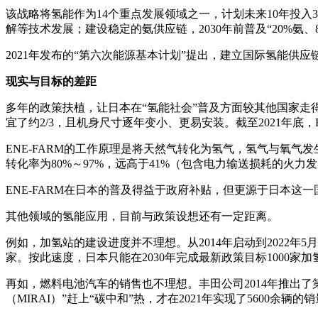
该战略将氢能作为14个重点发展领域之一，计划未来10年投入37
解等技术发展；建设稳定的氨供应链，2030年前普及“20%氨
2021年发布的“第六次能源基本计划”提出，建立国际氢能
现实与目标的差距
多年的政策扶植，让日本在“氢能社会”普及方面较其他国家走得更
宜了约2/3，且机身尺寸逐年变小、更易安装。截至2021年底，EN
ENE-FARM的工作原理是将天然气转化为氢气，氢气与氧气发
转化率为80%～97%，远高于41%（包含电力输送损耗的火力
ENE-FARM在日本的普及得益于政府补贴，但更源于日本
其他领域的氢能应用，目前与政策设想还有一定距离。
例如，加氢站的建设进度并不理想。从2014年启动到2022年5月底
家。按此速度，日本只能在2030年完成最新政策目标1000家加
再如，燃料电池汽车的销售也不理想。丰田公司2014年推出了第
（MIRAI）”赶上“碳中和”热，才在2021年实现了5600余