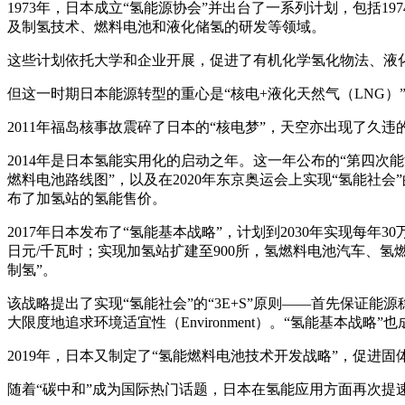
1973年，日本成立“氢能源协会”并出台了一系列计划，包括1974～19
及制氢技术、燃料电池和液化储氢的研发等领域。
这些计划依托大学和企业开展，促进了有机化学氢化物法、液化
但这一时期日本能源转型的重心是“核电+液化天然气（LNG
2011年福岛核事故震碎了日本的“核电梦”，天空亦出现了
2014年是日本氢能实用化的启动之年。这一年公布的“第四次
燃料电池路线图”，以及在2020年东京奥运会上实现“氢能社
布了加氢站的氢能售价。
2017年日本发布了“氢能基本战略”，计划到2030年实现每年
日元/千瓦时；实现加氢站扩建至900所，氢燃料电池汽车、氢燃料
制氢”。
该战略提出了实现“氢能社会”的“3E+S”原则——首先保证能源稳定供给（
大限度地追求环境适宜性（Environment）。“氢能基本战略
2019年，日本又制定了“氢能燃料电池技术开发战略”，促进
随着“碳中和”成为国际热门话题，日本在氢能应用方面再次提速，于