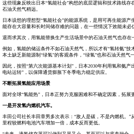
这些现象反映出日本“氢能社会”构想的底层逻辑和技术路线
石油天然气稍远。
日本设想的理想型“氢能社会”的能源系统，是用可再生能源
能存在大容量和长时间储存难的问题，在一些情况下效能未必
退而求其次，用氢能替换生产生活场景中的石油天然气也存在
例如，氢能的储运条件不如石油天然气，所以才有“氢转氨”技术
本土缺乏新能源制“绿氢”的客观条件，“绿氢”也和石油天然气
因此，按照“第六次能源基本计划”，日本2030年利用氢和氨
电站运转”，以保障通货膨胀下冬季电力稳定供应。
不断拓展氢能应用场景
面对全球“氢能热”，日本正努力克服困难和不确定因素，拓展
一是开发氢内燃机汽车。
丰田公司社长丰田章男多次表示：“敌人是碳，不是内燃机。”从
里程较燃料电池汽车增加一倍，成本反而更低。
“未来，液氢储存器可以做到又平又小，甚至可以与底盘融合