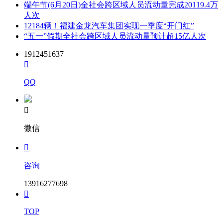
端午节(6月20日)全社会跨区域人员流动量完成20119.4万
人次
12184辆！福建金龙汽车集团实现一季度“开门红”
“五一”假期全社会跨区域人员流动量预计超15亿人次
1912451637

QQ

微信

咨询
13916277698

TOP