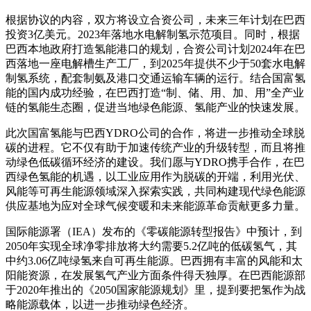
根据协议的内容，双方将设立合资公司，未来三年计划在巴西
投资3亿美元。2023年落地水电解制氢示范项目。同时，根据
巴西本地政府打造氢能港口的规划，合资公司计划2024年在巴
西落地一座电解槽生产工厂，到2025年提供不少于50套水电解
制氢系统，配套制氨及港口交通运输车辆的运行。结合国富氢
能的国内成功经验，在巴西打造“制、储、用、加、用”全产业
链的氢能生态圈，促进当地绿色能源、氢能产业的快速发展。
此次国富氢能与巴西YDRO公司的合作，将进一步推动全球脱
碳的进程。它不仅有助于加速传统产业的升级转型，而且将推
动绿色低碳循环经济的建设。我们愿与YDRO携手合作，在巴
西绿色氢能的机遇，以工业应用作为脱碳的开端，利用光伏、
风能等可再生能源领域深入探索实践，共同构建现代绿色能源
供应基地为应对全球气候变暖和未来能源革命贡献更多力量。
国际能源署（IEA）发布的《零碳能源转型报告》中预计，到
2050年实现全球净零排放将大约需要5.2亿吨的低碳氢气，其
中约3.06亿吨绿氢来自可再生能源。巴西拥有丰富的风能和太
阳能资源，在发展氢气产业方面条件得天独厚。在巴西能源部
于2020年推出的《2050国家能源规划》里，提到要把氢作为战
略能源载体，以进一步推动绿色经济。