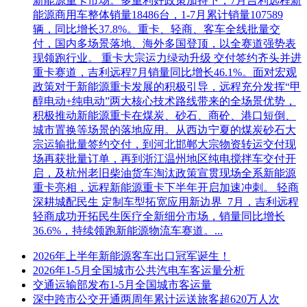
新能源重卡市场。多重利好政策加持下，7月吉利远程新
能源商用车整体销量18486台，1-7月累计销量107589
辆，同比增长37.8%。重卡、轻商、客车全线批量交
付，国内多场景落地、海外多国登顶，以全赛道强势表
现领跑行业。 重卡大宗运力绿动升级 交付签约齐头并进
重卡赛道，吉利远程7月销量同比增长46.1%。面对宏观
政策对于新能源重卡发展的积极引导，远程充分发挥“甲
醇电动+纯电动”两大核心技术路线带来的全场景优势，
积极推动新能源重卡在煤炭、砂石、商砼、港口短倒、
城市置换等场景的落地应用。从西边宁夏的煤炭砂石大
宗运输批量签约交付，到河北邯郸大宗物资转运交付现
场再获批量订单，再到浙江温州地区纯电搅拌车交付开
启，及杭州老旧柴油货车淘汰政策宣贯现场全系新能源
重卡亮相，远程新能源重卡下半年开启加速冲刺。 轻商
深耕城配民生 定制车型拓宽应用新边界 7月，吉利远程
轻商成功开拓民生医疗全新细分市场，销量同比增长
36.6%，持续领跑新能源物流车赛道。...
2026年上半年新能源客车出口冠军诞生！
2026年1-5月全国城市公共汽电车客运量分析
交通运输部发布1-5月全国城市客运量
深中跨市公交开通两周年累计运送旅客超620万人次