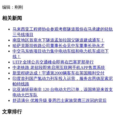
编辑：刚刚
相关新闻
马来西亚工程师协会参观考察隧道股份在马承建的轻轨
三号线项目
南亚地区首座水下隧道孟加拉国父隧道建成通车！
哈萨克斯坦铁路公司董事长会见中车董事长孙永才
中交马东铁项目动力集中电动车组和电力机车成功下
线！
UITP 全球公共交通峰会即将在巴塞罗那举行
中老铁路 老挝段即将启用互联网手机APP售票系统
新里程碑达成！宇通第2000辆客车在英国顺利交付
印度首列国产氢动力列车投入运营，服务吉恩德至索尼
帕特线路
比亚迪斩获南非 120 台电动大巴订单，该国将迎来首支
电动大巴车队
舒适满分 优雅升级 曼恩巴士家族荣膺三连冠的背后
文章排行