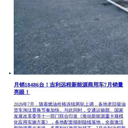
月销18486台！吉利远程新能源商用车7月销量
亮眼！
2026年7月，随着燃油价格连续两轮上调，各地老旧柴油
货车淘汰置换节奏加快。与此同时，交通运输部、国家
发展改革委等十一部门联合印发《推动新能源重卡规模
化应用实施方案》，各地配套细则陆续落地，全面激活