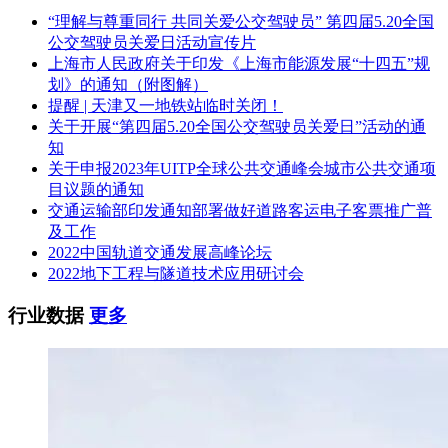
“理解与尊重同行 共同关爱公交驾驶员” 第四届5.20全国
公交驾驶员关爱日活动宣传片
上海市人民政府关于印发《上海市能源发展“十四五”规
划》的通知（附图解）
提醒 | 天津又一地铁站临时关闭！
关于开展“第四届5.20全国公交驾驶员关爱日”活动的通
知
关于申报2023年UITP全球公共交通峰会城市公共交通项
目议题的通知
交通运输部印发通知部署做好道路客运电子客票推广普
及工作
2022中国轨道交通发展高峰论坛
2022地下工程与隧道技术应用研讨会
行业数据
更多