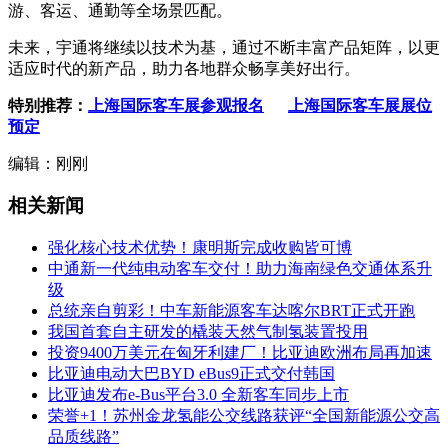
游、客运、通勤等全场景匹配。
未来，宇通将继续以技术为基，通过不断丰富产品矩阵，以更
适应时代的新产品，助力各地群众畅享美好出行。
特别推荐：
上海国际客车展参观报名
上海国际客车展展位
预定
编辑：刚刚
相关新闻
强化核心技术优势！康明斯完成收购皆可博
中通新一代纯电动客车交付！助力海南绿色交通体系升
级
总统亲自剪彩！中车新能源客车达喀尔BRT正式开跑
我国首套自主研发的橇装天然气制氢装置投用
投资9400万美元在匈牙利建厂！比亚迪欧洲布局再加速
比亚迪电动大巴BYD eBus9正式交付韩国
比亚迪发布e-Bus平台3.0 全新客车同步上市
荣誉+1！苏州金龙氢能公交线路获评“全国新能源公交高
品质线路”