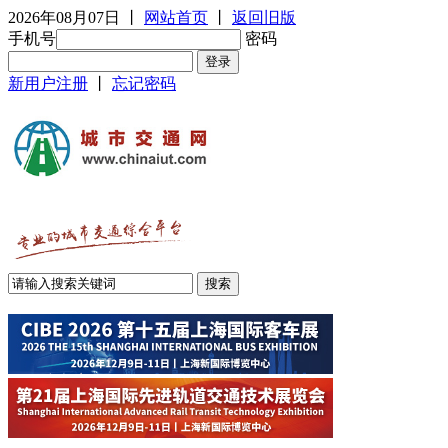
2026年08月07日
丨
网站首页
丨
返回旧版
手机号
密码
新用户注册
丨
忘记密码