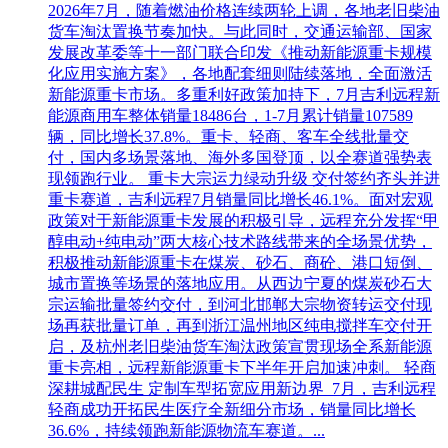
2026年7月，随着燃油价格连续两轮上调，各地老旧柴油
货车淘汰置换节奏加快。与此同时，交通运输部、国家
发展改革委等十一部门联合印发《推动新能源重卡规模
化应用实施方案》，各地配套细则陆续落地，全面激活
新能源重卡市场。多重利好政策加持下，7月吉利远程新
能源商用车整体销量18486台，1-7月累计销量107589
辆，同比增长37.8%。重卡、轻商、客车全线批量交
付，国内多场景落地、海外多国登顶，以全赛道强势表
现领跑行业。 重卡大宗运力绿动升级 交付签约齐头并进
重卡赛道，吉利远程7月销量同比增长46.1%。面对宏观
政策对于新能源重卡发展的积极引导，远程充分发挥“甲
醇电动+纯电动”两大核心技术路线带来的全场景优势，
积极推动新能源重卡在煤炭、砂石、商砼、港口短倒、
城市置换等场景的落地应用。从西边宁夏的煤炭砂石大
宗运输批量签约交付，到河北邯郸大宗物资转运交付现
场再获批量订单，再到浙江温州地区纯电搅拌车交付开
启，及杭州老旧柴油货车淘汰政策宣贯现场全系新能源
重卡亮相，远程新能源重卡下半年开启加速冲刺。 轻商
深耕城配民生 定制车型拓宽应用新边界 7月，吉利远程
轻商成功开拓民生医疗全新细分市场，销量同比增长
36.6%，持续领跑新能源物流车赛道。...