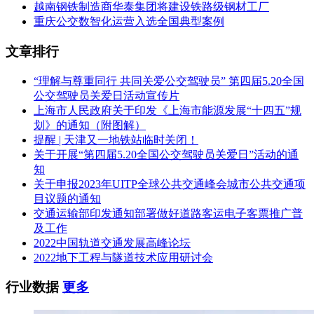
越南钢铁制造商华泰集团将建设铁路级钢材工厂
重庆公交数智化运营入选全国典型案例
文章排行
“理解与尊重同行 共同关爱公交驾驶员” 第四届5.20全国
公交驾驶员关爱日活动宣传片
上海市人民政府关于印发《上海市能源发展“十四五”规
划》的通知（附图解）
提醒 | 天津又一地铁站临时关闭！
关于开展“第四届5.20全国公交驾驶员关爱日”活动的通
知
关于申报2023年UITP全球公共交通峰会城市公共交通项
目议题的通知
交通运输部印发通知部署做好道路客运电子客票推广普
及工作
2022中国轨道交通发展高峰论坛
2022地下工程与隧道技术应用研讨会
行业数据
更多