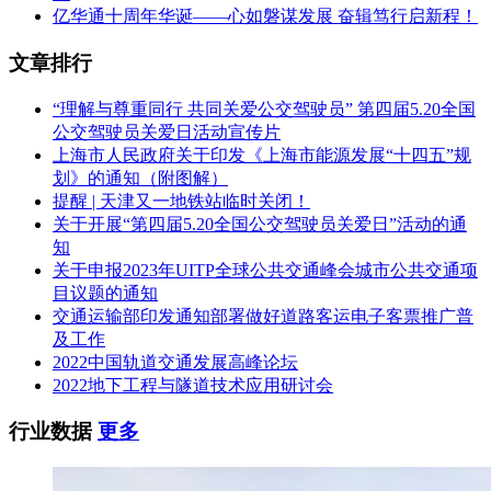
亿华通十周年华诞——心如磐谋发展 奋辑笃行启新程！
文章排行
“理解与尊重同行 共同关爱公交驾驶员” 第四届5.20全国
公交驾驶员关爱日活动宣传片
上海市人民政府关于印发《上海市能源发展“十四五”规
划》的通知（附图解）
提醒 | 天津又一地铁站临时关闭！
关于开展“第四届5.20全国公交驾驶员关爱日”活动的通
知
关于申报2023年UITP全球公共交通峰会城市公共交通项
目议题的通知
交通运输部印发通知部署做好道路客运电子客票推广普
及工作
2022中国轨道交通发展高峰论坛
2022地下工程与隧道技术应用研讨会
行业数据
更多