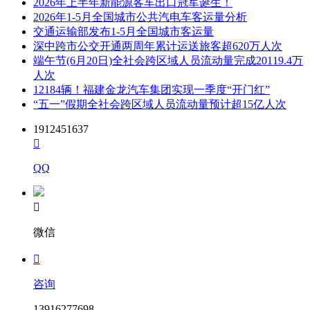
2026年上半年新能源客车出口冠军诞生！
2026年1-5月全国城市公共汽电车客运量分析
交通运输部发布1-5月全国城市客运量
深中跨市公交开通两周年累计运送旅客超620万人次
端午节(6月20日)全社会跨区域人员流动量完成20119.4万
人次
12184辆！福建金龙汽车集团实现一季度“开门红”
“五一”假期全社会跨区域人员流动量预计超15亿人次
1912451637

QQ

微信

咨询
13916277698