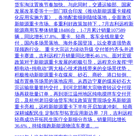
货车淘汰置换节奏加快。与此同时，交通运输部、国家
发展改革委等十一部门联合印发《推动新能源重卡规模
化应用实施方案》，各地配套细则陆续落地，全面激活
新能源重卡市场。多重利好政策加持下，7月吉利远程新
能源商用车整体销量18486台，1-7月累计销量107589
辆，同比增长37.8%。重卡、轻商、客车全线批量交
付，国内多场景落地、海外多国登顶，以全赛道强势表
现领跑行业。 重卡大宗运力绿动升级 交付签约齐头并进
重卡赛道，吉利远程7月销量同比增长46.1%。面对宏观
政策对于新能源重卡发展的积极引导，远程充分发挥“甲
醇电动+纯电动”两大核心技术路线带来的全场景优势，
积极推动新能源重卡在煤炭、砂石、商砼、港口短倒、
城市置换等场景的落地应用。从西边宁夏的煤炭砂石大
宗运输批量签约交付，到河北邯郸大宗物资转运交付现
场再获批量订单，再到浙江温州地区纯电搅拌车交付开
启，及杭州老旧柴油货车淘汰政策宣贯现场全系新能源
重卡亮相，远程新能源重卡下半年开启加速冲刺。 轻商
深耕城配民生 定制车型拓宽应用新边界 7月，吉利远程
轻商成功开拓民生医疗全新细分市场，销量同比增长
36.6%，持续领跑新能源物流车赛道。...