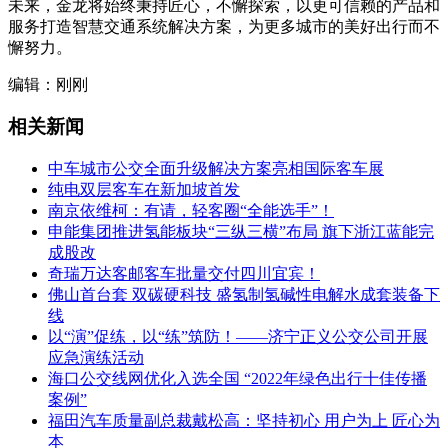
未来，金龙将始终秉持匠心，不懈探索，以更可信赖的产品和
服务打造智慧交通系统解决方案，为更多城市的美好出行而不
懈努力。
编辑：刚刚
相关新闻
中车城市公交全面升级解决方案亮相国际客车展
纯电双层客车在新加坡首发
南京依维柯：有请，轻客圈“全能选手”！
申能集团推进氢能板块“三纵三横”布局 旗下浙江蓝能完
成股改
奇瑞万达客邮客车批量交付四川宜宾！
佛山首台套 双碳硬科技 盛氢制氢碱性电解水成套装备下
线
以“演”促练，以“练”筑防！——济宁正义公交公司开展
应急演练活动
海口公交线网优化入选全国 “2022年绿色出行十佳传播
案例”
福田汽车质量副总裁戴松高：坚持初心 用户为上 匠心为
本