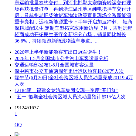
宗运输批量签约交付，到河北邯郸大宗物资转运交付现
场再获批量订单，再到浙江温州地区纯电搅拌车交付开
启，及杭州老旧柴油货车淘汰政策宣贯现场全系新能源
重卡亮相，远程新能源重卡下半年开启加速冲刺。 轻商
深耕城配民生 定制车型拓宽应用新边界 7月，吉利远程
轻商成功开拓民生医疗全新细分市场，销量同比增长
36.6%，持续领跑新能源物流车赛道。...
2026年上半年新能源客车出口冠军诞生！
2026年1-5月全国城市公共汽电车客运量分析
交通运输部发布1-5月全国城市客运量
深中跨市公交开通两周年累计运送旅客超620万人次
端午节(6月20日)全社会跨区域人员流动量完成20119.4万
人次
12184辆！福建金龙汽车集团实现一季度“开门红”
“五一”假期全社会跨区域人员流动量预计超15亿人次
1912451637

QQ