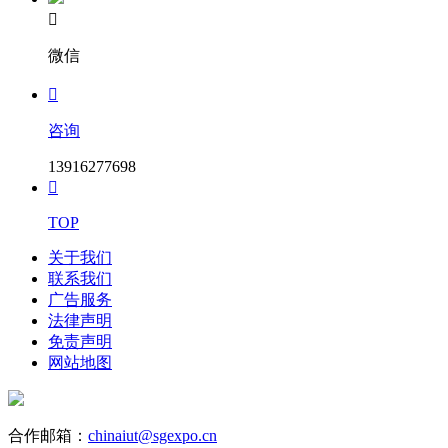

微信

咨询
13916277698

TOP
关于我们
联系我们
广告服务
法律声明
免责声明
网站地图
合作邮箱：
chinaiut@sgexpo.cn