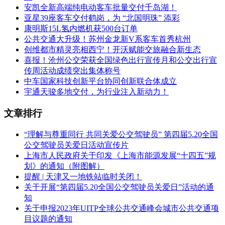
安凯全新高端纯电动客车批量交付千岛湖！
亚星39座客车交付鹤岗，为 “北国明珠” 添彩
康明斯15L氢内燃机获500台订单
公共交通大升级！苏州金龙新V系客车首秀杭州
创维都市精灵亮相西宁！开沃赋能交旅融合新生态
喜报！沧州公交荣获全国绿色出行宣传月和公交出行宣
传周活动成绩突出集体称号
中车国家科技创新平台协同创新联合体成立
宇通天骏多地交付，为行业注入新动力！
文章排行
“理解与尊重同行 共同关爱公交驾驶员” 第四届5.20全国
公交驾驶员关爱日活动宣传片
上海市人民政府关于印发《上海市能源发展“十四五”规
划》的通知（附图解）
提醒 | 天津又一地铁站临时关闭！
关于开展“第四届5.20全国公交驾驶员关爱日”活动的通
知
关于申报2023年UITP全球公共交通峰会城市公共交通项
目议题的通知