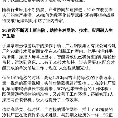
随着行业应用不断拓展、产业协同加速推进，5G正在改变着
人们的生产生活。5G如何为数字化转型赋能?还有哪些挑战亟
待突破?记者就此采访了业内专家。
5G建设不断迈上新台阶，助推各种网络、技术、应用融入生
产生活
手里拿着形似游戏中的操作手柄，广西钢铁集团有限公司冷轧
厂的90后技术员彭期文坐在5G创新工作室内。他手指轻触手
柄按键，操控大屏幕上显示，智能装载机已将沉重的轧辊轻松
吊起，运送到磨床……有了5G技术加持，过去需要3人配合才
能完成的单次吊运工作，现在1人远程就能完成。
低至1至5毫秒的时延，高达1.2Gbps(吉比特每秒)的下载速率，
第一视角的高清视频，实时对装载机进行监控……在冷轧厂酸
轧车间磨辊班班长韦莹看来，5G给他带来全新的工作体验：
既保障远程操控的精准性，又改善了工作环境，还能实现1人
操控两台装载机，极大地提升了工作效率。
借助高带宽、低时延、广连接的通信网络，插上了5G翅膀的
冷轧厂正在攻克许多技术难题。与彭期文经历的一样，5G正