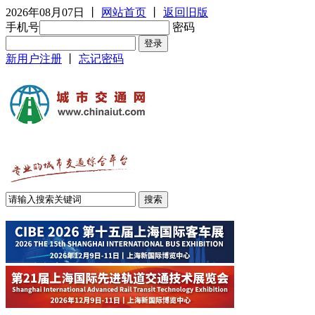
2026年08月07日
丨
网站首页
丨
返回旧版
手机号
密码
新用户注册
丨
忘记密码