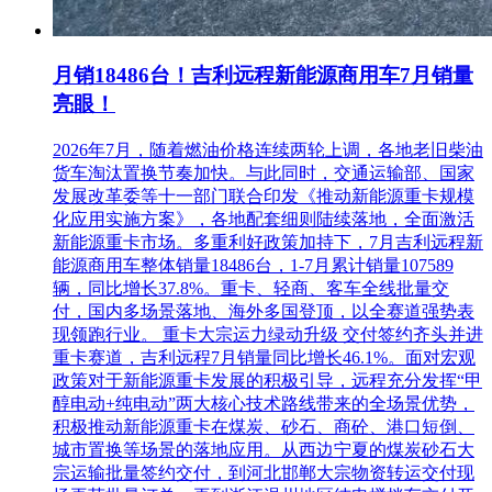
月销18486台！吉利远程新能源商用车7月销量
亮眼！
2026年7月，随着燃油价格连续两轮上调，各地老旧柴油
货车淘汰置换节奏加快。与此同时，交通运输部、国家
发展改革委等十一部门联合印发《推动新能源重卡规模
化应用实施方案》，各地配套细则陆续落地，全面激活
新能源重卡市场。多重利好政策加持下，7月吉利远程新
能源商用车整体销量18486台，1-7月累计销量107589
辆，同比增长37.8%。重卡、轻商、客车全线批量交
付，国内多场景落地、海外多国登顶，以全赛道强势表
现领跑行业。 重卡大宗运力绿动升级 交付签约齐头并进
重卡赛道，吉利远程7月销量同比增长46.1%。面对宏观
政策对于新能源重卡发展的积极引导，远程充分发挥“甲
醇电动+纯电动”两大核心技术路线带来的全场景优势，
积极推动新能源重卡在煤炭、砂石、商砼、港口短倒、
城市置换等场景的落地应用。从西边宁夏的煤炭砂石大
宗运输批量签约交付，到河北邯郸大宗物资转运交付现