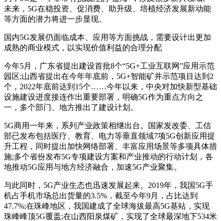
未来，5G在稳投资、促消费、助升级、培植经济发展新动能
等方面的潜力将进一步显现。
国内5G发展仍面临成本、应用等方面挑战，需要设计出更加
成熟的商业模式，以实现价值利益的合理分配
今年5月，广东省提出建设首批8个“5G+工业互联网”应用示范
园区;山西省提出在今年年底前，5G+智能矿井示范项目达到2
个，2022年底前达到15个……今年以来，中央对加快新型基础
设施建设进度接连作出重要部署，明确5G作为重点方向之
一，多个部门、地方推出了建设计划。
5G商用一年来，系列产业政策相继出台。国家发改委、工信
部已发布包括医疗、教育、电力等垂直领域7项5G创新应用提
升工程，同时提出加快网络部署、丰富应用场景等多项具体措
施;多个省份发布5G专项建设方案和产业推动的行动计划，各
地推动5G应用与地方经济融合，加速5G产业聚集。
与此同时，5G产业生态也迅速发展起来。2019年，我国5G手
机占手机市场总出货量的3.5%，截至今年9月，占比达到
47.7%;在珠峰地区，我国建成了全球海拔最高5G基站，实现
珠峰峰顶5G覆盖;在山西阳泉煤矿，实现了全球最深地下534米