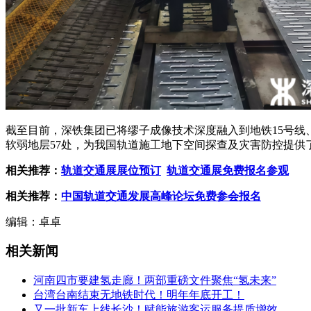
截至目前，深铁集团已将缪子成像技术深度融入到地铁15号线、
软弱地层57处，为我国轨道施工地下空间探查及灾害防控提供
相关推荐：
轨道交通展展位预订
轨道交通展免费报名参观
相关推荐：
中国轨道交通发展高峰论坛免费参会报名
编辑：卓卓
相关新闻
河南四市要建氢走廊！两部重磅文件聚焦“氢未来”
台湾台南结束无地铁时代！明年年底开工！
又一批新车上线长沙！赋能旅游客运服务提质增效