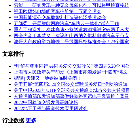
氢能——研究发现一种无金属催化剂，可以将甲烷直接转
福田欧辉纯电城间客车护航第十五届全运会
中国新能源公交车助智利打造绿色泛美运动会
五部委：开展智能网联汽车“车路云一体化”试点工作
重点工程巡礼：奉建高速小营隧道右洞掘进突破两千米大
两会声音｜李慧义：建议将山西纳入燃料电池汽车示范应
波哥大市政府举办地铁二号线国际招标推介会！23个国
文章排行
“理解与尊重同行 共同关爱公交驾驶员” 第四届5.20全
上海市人民政府关于印发《上海市能源发展“十四五”规
提醒 | 天津又一地铁站临时关闭！
关于开展“第四届5.20全国公交驾驶员关爱日”活动的通知
关于申报2023年UITP全球公共交通峰会城市公共交通项
交通运输部印发通知部署做好道路客运电子客票推广普及
2022中国轨道交通发展高峰论坛
2022地下工程与隧道技术应用研讨会
行业数据
更多