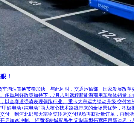
亮眼！
柴油货车淘汰置换节奏加快。与此同时，交通运输部、国家发展改
利好政策加持下，7月吉利远程新能源商用车整体销量18486台，
以全赛道强势表现领跑行业。 重卡大宗运力绿动升级 交付签约齐
“甲醇电动+纯电动”两大核心技术路线带来的全场景优势，积极
交付，到河北邯郸大宗物资转运交付现场再获批量订单，再到浙
开启加速冲刺。 轻商深耕城配民生 定制车型拓宽应用新边界 