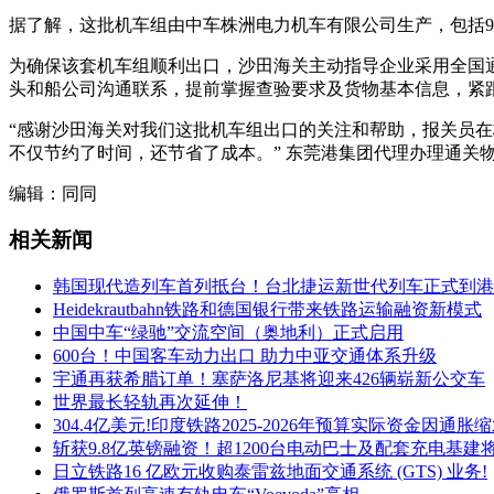
据了解，这批机车组由中车株洲电力机车有限公司生产，包括
为确保该套机车组顺利出口，沙田海关主动指导企业采用全国
头和船公司沟通联系，提前掌握查验要求及货物基本信息，紧
“感谢沙田海关对我们这批机车组出口的关注和帮助，报关员
不仅节约了时间，还节省了成本。” 东莞港集团代理办理通关
编辑：同同
相关新闻
韩国现代造列车首列抵台！台北捷运新世代列车正式到港
Heidekrautbahn铁路和德国银行带来铁路运输融资新模式
中国中车“绿驰”交流空间（奥地利）正式启用
600台！中国客车动力出口 助力中亚交通体系升级
宇通再获希腊订单！塞萨洛尼基将迎来426辆崭新公交车
世界最长轻轨再次延伸！
304.4亿美元!印度铁路2025-2026年预算实际资金因通胀缩
斩获9.8亿英镑融资！超1200台电动巴士及配套充电基建
日立铁路16 亿欧元收购泰雷兹地面交通系统 (GTS) 业务!