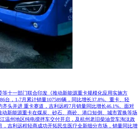
革委等十一部门联合印发《推动新能源重卡规模化应用实施方
1-7月累计销量107589辆，同比增长37.8%。重卡、轻
头并进 重卡赛道，吉利远程7月销量同比增长46.1%。面对
推动新能源重卡在煤炭、砂石、商砼、港口短倒、城市置换等场
江温州地区纯电搅拌车交付开启，及杭州老旧柴油货车淘汰政
7月，吉利远程轻商成功开拓民生医疗全新细分市场，销量同比增