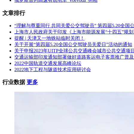
俄罗斯首列高速有轨电车“Voevoda”亮相
文章排行
“理解与尊重同行 共同关爱公交驾驶员” 第四届5.20全
上海市人民政府关于印发《上海市能源发展“十四五”规
提醒 | 天津又一地铁站临时关闭！
关于开展“第四届5.20全国公交驾驶员关爱日”活动的通知
关于申报2023年UITP全球公共交通峰会城市公共交通项
交通运输部印发通知部署做好道路客运电子客票推广普及
2022中国轨道交通发展高峰论坛
2022地下工程与隧道技术应用研讨会
行业数据
更多