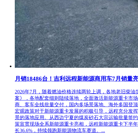
月销18486台！吉利远程新能源商用车7月销量
2026年7月，随着燃油价格连续两轮上调，各地老旧
案》，各地配套细则陆续落地，全面激活新能源重卡市场。多重
商、客车全线批量交付，国内多场景落地、海外多国登顶，
宏观政策对于新能源重卡发展的积极引导，远程充分发挥
景的落地应用。从西边宁夏的煤炭砂石大宗运输批量签约
策宣贯现场全系新能源重卡亮相，远程新能源重卡下半年
长36.6%，持续领跑新能源物流车赛道。...