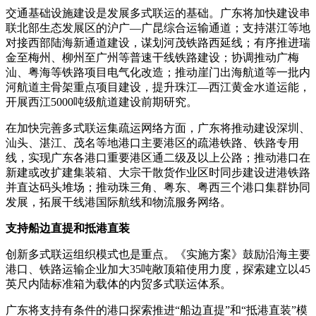
交通基础设施建设是发展多式联运的基础。广东将加快建设串
联北部生态发展区的沪广—广昆综合运输通道；支持湛江等地
对接西部陆海新通道建设，谋划河茂铁路西延线；有序推进瑞
金至梅州、柳州至广州等普速干线铁路建设；协调推动广梅
汕、粤海等铁路项目电气化改造；推动崖门出海航道等一批内
河航道主骨架重点项目建设，提升珠江—西江黄金水道运能，
开展西江5000吨级航道建设前期研究。
在加快完善多式联运集疏运网络方面，广东将推动建设深圳、
汕头、湛江、茂名等地港口主要港区的疏港铁路、铁路专用
线，实现广东各港口重要港区通二级及以上公路；推动港口在
新建或改扩建集装箱、大宗干散货作业区时同步建设进港铁路
并直达码头堆场；推动珠三角、粤东、粤西三个港口集群协同
发展，拓展干线港国际航线和物流服务网络。
支持船边直提和抵港直装
创新多式联运组织模式也是重点。《实施方案》鼓励沿海主要
港口、铁路运输企业加大35吨敞顶箱使用力度，探索建立以45
英尺内陆标准箱为载体的内贸多式联运体系。
广东将支持有条件的港口探索推进“船边直提”和“抵港直装”模