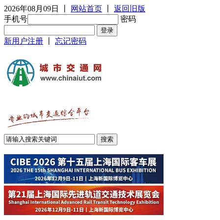
2026年08月09日
丨
网站首页
丨
返回旧版
手机号
密码
新用户注册
丨
忘记密码