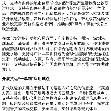
式，支持有条件的地市创新“外集内配”等生产生活物资公铁联
运模式，支持有条件的港口和铁路物流基地开展冷链、危化
品、国内邮件快件等专业化多式联运；鼓励高铁客运枢纽及线
路开展适货改造，发展铁路快运和公铁联运，鼓励铁路运输企
业布设完善“无轨铁路港场”网，推动内河“班列＋班轮”铁公水
联运发展。
在优化货运枢纽功能布局方面，广东将支持广州港、深圳港、
珠海港、汕头港、湛江港等主要港口完善多式联运、便捷通关
的配套基础设施及服务功能，在综合运输通道沿线布局建设内
陆无水港；支持将广州—深圳打造为全球性国际邮政快递枢纽
集群，推动佛山、东莞、珠海、揭阳等地建设全国性邮政快递
枢纽，支持邮政快递枢纽与国家物流枢纽、综合货运枢纽共建
共用。
开展货运“一单制”应用试点
多式联运的关键在于畅达不同运输方式之间的信息流。《实施
方案》提出，引导开展粤港澳大湾区货运“一单制”应用试点，
支持有关行业协会和综合性物流企业构建多式联运信息共享机
制，应用集装箱多式联运运单，推动各类单证电子化，探索建
立完善货物装载交接、安全管理、支付结算等规则体系。