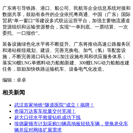
广东将引导铁路、港口、船公司、民航等企业信息系统对接和
数据共享，鼓励有条件的企业依托粤商通、中国（广东）国际
贸易“单一窗口”等建设多式联运运营平台，加强主要物流通道
货源组织和运输资源整合，实现“一单到底、一票结算、一次
委托、一口报价”。
装备设施绿色化水平将不断提升。广东将推动高速公路服务区
和港站枢纽规划、建设、完善充换电、加气（氢）等配套设
施，不断完善港口码头LNG加注设施布局和供应服务体系；
落实50艘LNG单燃料动力船舶新建、300艘LNG动力船舶改建
任务，鼓励加快铁路运输机车、设备电气化改造。
编辑：卓卓
相关新闻
武汉首家地铁“隧道医院”成立！揭牌！
奇瑞万达客车批量交付芜湖！
超大口径水平救援钻机成功下线
埃德蒙顿市计划采购53辆高地板轻轨车辆，替换老化车
辆并应对网络扩展需求