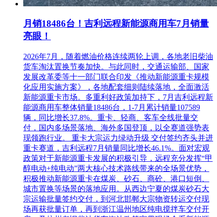
月销18486台！吉利远程新能源商用车7月销量
亮眼！
2026年7月，随着燃油价格连续两轮上调，各地老旧柴油
货车淘汰置换节奏加快。与此同时，交通运输部、国家
发展改革委等十一部门联合印发《推动新能源重卡规模
化应用实施方案》，各地配套细则陆续落地，全面激活
新能源重卡市场。多重利好政策加持下，7月吉利远程新
能源商用车整体销量18486台，1-7月累计销量107589
辆，同比增长37.8%。重卡、轻商、客车全线批量交
付，国内多场景落地、海外多国登顶，以全赛道强势表
现领跑行业。 重卡大宗运力绿动升级 交付签约齐头并进
重卡赛道，吉利远程7月销量同比增长46.1%。面对宏观
政策对于新能源重卡发展的积极引导，远程充分发挥“甲
醇电动+纯电动”两大核心技术路线带来的全场景优势，
积极推动新能源重卡在煤炭、砂石、商砼、港口短倒、
城市置换等场景的落地应用。从西边宁夏的煤炭砂石大
宗运输批量签约交付，到河北邯郸大宗物资转运交付现
场再获批量订单，再到浙江温州地区纯电搅拌车交付开