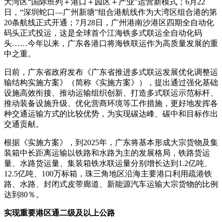
大湾区“国际班列＋港口＋园区＋产业”运营新模式；6月22
日，“深圳蛇口—广州新塘”组合港航线作为大湾区组合港的第
20条航线正式开通；7月28日，广州港南沙港区四期全自动化
码头正式投运，这是全球首个江海铁多式联运全自动化码
头……今年以来，广东各港口将海铁联运作为高质量发展的重
中之重。
日前，广东省政府发布《广东省推进多式联运发展优化调整运
输结构实施方案》（简称《实施方案》），提出通过强化基础
设施高效衔接、推动运输组织创新、打造多式联运示范标杆、
推动装备设施升级、优化营商环境等工作措施，更好地发挥各
种交通运输方式的比较优势，为实现碳达峰、碳中和目标作出
交通贡献。
根据《实施方案》，到2025年，广东将基本形成大宗货物及集
装箱中长距离运输以铁路和水路为主的发展格局，铁路货运
量、水路货运量、集装箱铁水联运量分别增长达到1.2亿吨、
12.5亿吨、100万标箱，珠三角地区沿海主要港口利用疏港铁
路、水路、封闭式皮带廊道、新能源汽车运输大宗货物的比例
达到80％。
实现重要港区通二级及以上公路