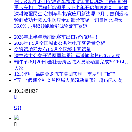
启，及杭州老旧柴油货车淘汰政策宣贯现场全系新能源
重卡亮相，远程新能源重卡下半年开启加速冲刺。 轻商
深耕城配民生 定制车型拓宽应用新边界 7月，吉利远程
轻商成功开拓民生医疗全新细分市场，销量同比增长
36.6%，持续领跑新能源物流车赛道。...
2026年上半年新能源客车出口冠军诞生！
2026年1-5月全国城市公共汽电车客运量分析
交通运输部发布1-5月全国城市客运量
深中跨市公交开通两周年累计运送旅客超620万人次
端午节(6月20日)全社会跨区域人员流动量完成20119.4万
人次
12184辆！福建金龙汽车集团实现一季度“开门红”
“五一”假期全社会跨区域人员流动量预计超15亿人次
1912451637

QQ
