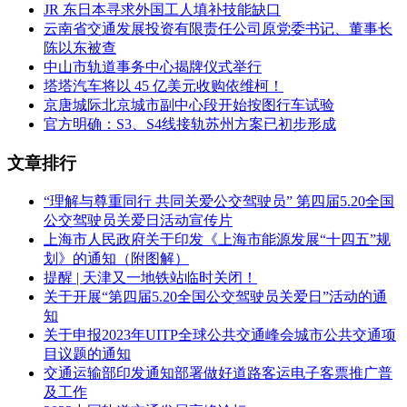
JR 东日本寻求外国工人填补技能缺口
云南省交通发展投资有限责任公司原党委书记、董事长
陈以东被查
中山市轨道事务中心揭牌仪式举行
塔塔汽车将以 45 亿美元收购依维柯！
京唐城际北京城市副中心段开始按图行车试验
官方明确：S3、S4线接轨苏州方案已初步形成
文章排行
“理解与尊重同行 共同关爱公交驾驶员” 第四届5.20全国
公交驾驶员关爱日活动宣传片
上海市人民政府关于印发《上海市能源发展“十四五”规
划》的通知（附图解）
提醒 | 天津又一地铁站临时关闭！
关于开展“第四届5.20全国公交驾驶员关爱日”活动的通
知
关于申报2023年UITP全球公共交通峰会城市公共交通项
目议题的通知
交通运输部印发通知部署做好道路客运电子客票推广普
及工作