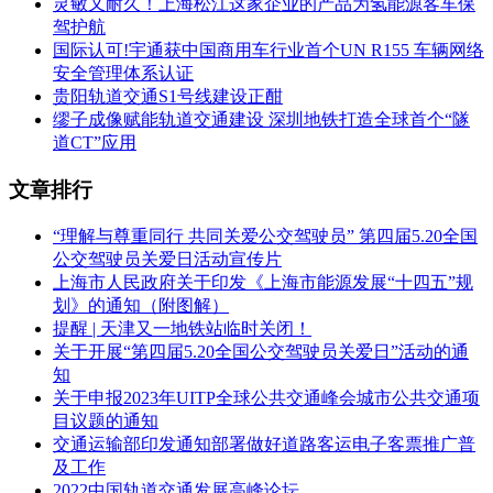
灵敏又耐久！上海松江这家企业的产品为氢能源客车保
驾护航
国际认可!宇通获中国商用车行业首个UN R155 车辆网络
安全管理体系认证
贵阳轨道交通S1号线建设正酣
缪子成像赋能轨道交通建设 深圳地铁打造全球首个“隧
道CT”应用
文章排行
“理解与尊重同行 共同关爱公交驾驶员” 第四届5.20全国
公交驾驶员关爱日活动宣传片
上海市人民政府关于印发《上海市能源发展“十四五”规
划》的通知（附图解）
提醒 | 天津又一地铁站临时关闭！
关于开展“第四届5.20全国公交驾驶员关爱日”活动的通
知
关于申报2023年UITP全球公共交通峰会城市公共交通项
目议题的通知
交通运输部印发通知部署做好道路客运电子客票推广普
及工作
2022中国轨道交通发展高峰论坛