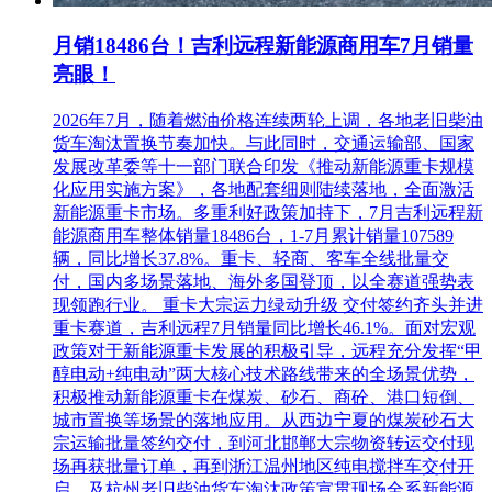
月销18486台！吉利远程新能源商用车7月销量
亮眼！
2026年7月，随着燃油价格连续两轮上调，各地老旧柴油
货车淘汰置换节奏加快。与此同时，交通运输部、国家
发展改革委等十一部门联合印发《推动新能源重卡规模
化应用实施方案》，各地配套细则陆续落地，全面激活
新能源重卡市场。多重利好政策加持下，7月吉利远程新
能源商用车整体销量18486台，1-7月累计销量107589
辆，同比增长37.8%。重卡、轻商、客车全线批量交
付，国内多场景落地、海外多国登顶，以全赛道强势表
现领跑行业。 重卡大宗运力绿动升级 交付签约齐头并进
重卡赛道，吉利远程7月销量同比增长46.1%。面对宏观
政策对于新能源重卡发展的积极引导，远程充分发挥“甲
醇电动+纯电动”两大核心技术路线带来的全场景优势，
积极推动新能源重卡在煤炭、砂石、商砼、港口短倒、
城市置换等场景的落地应用。从西边宁夏的煤炭砂石大
宗运输批量签约交付，到河北邯郸大宗物资转运交付现
场再获批量订单，再到浙江温州地区纯电搅拌车交付开
启，及杭州老旧柴油货车淘汰政策宣贯现场全系新能源