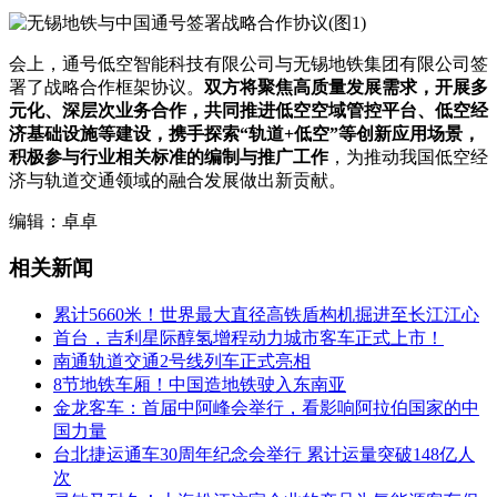
会上，通号低空智能科技有限公司与无锡地铁集团有限公司签
署了战略合作框架协议。
双方将聚焦高质量发展需求，开展多
元化、深层次业务合作，共同推进低空空域管控平台、低空经
济基础设施等建设，携手探索“轨道+低空”等创新应用场景，
积极参与行业相关标准的编制与推广工作
，为推动我国低空经
济与轨道交通领域的融合发展做出新贡献。
编辑：卓卓
相关新闻
累计5660米！世界最大直径高铁盾构机掘进至长江江心
首台，吉利星际醇氢增程动力城市客车正式上市！
南通轨道交通2号线列车正式亮相
8节地铁车厢！中国造地铁驶入东南亚
金龙客车：首届中阿峰会举行，看影响阿拉伯国家的中
国力量
台北捷运通车30周年纪念会举行 累计运量突破148亿人
次