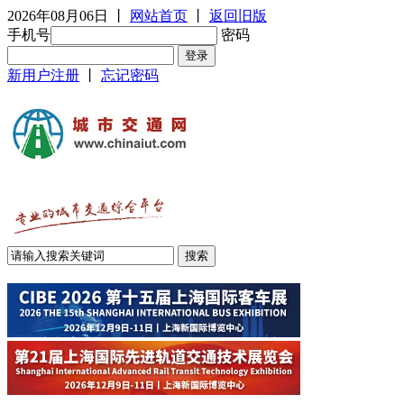
2026年08月06日
丨
网站首页
丨
返回旧版
手机号
密码
新用户注册
丨
忘记密码