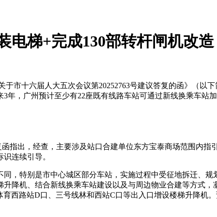
装电梯+完成130部转杆闸机改造
关于市十六届人大五次会议第20252763号建议答复的函》（以
。未来3年，广州预计至少有22座既有线路车站可通过新线换乘车站
复函指出，经查，主要涉及站口合建单位东方宝泰商场范围内指
标识连续引导。
不同，特别是市中心城区部分车站，实施过程中受征地拆迁、规
梯升降机
、结合新线换乘车站建设以及与周边物业合建等方式，凝
体育西路站D口、三号线林和西站C口等出入口增设楼梯升降机。