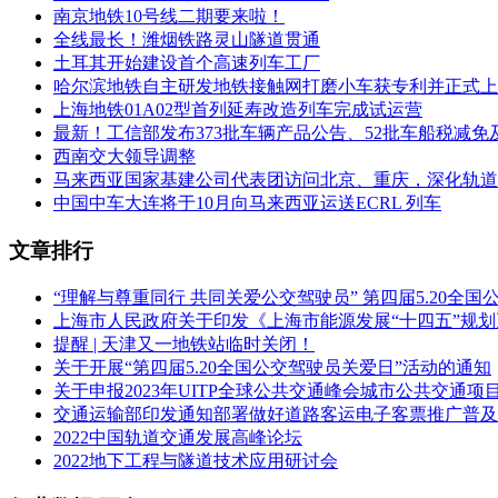
南京地铁10号线二期要来啦！
全线最长！潍烟铁路灵山隧道贯通
土耳其开始建设首个高速列车工厂
哈尔滨地铁自主研发地铁接触网打磨小车获专利并正式上
上海地铁01A02型首列延寿改造列车完成试运营
最新！工信部发布373批车辆产品公告、52批车船税减
西南交大领导调整
马来西亚国家基建公司代表团访问北京、重庆，深化轨道
中国中车大连将于10月向马来西亚运送ECRL 列车
文章排行
“理解与尊重同行 共同关爱公交驾驶员” 第四届5.20全
上海市人民政府关于印发《上海市能源发展“十四五”规
提醒 | 天津又一地铁站临时关闭！
关于开展“第四届5.20全国公交驾驶员关爱日”活动的通知
关于申报2023年UITP全球公共交通峰会城市公共交通项
交通运输部印发通知部署做好道路客运电子客票推广普及
2022中国轨道交通发展高峰论坛
2022地下工程与隧道技术应用研讨会