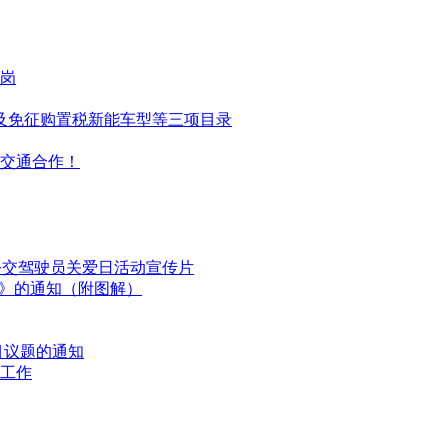
岗
免及免征购置税新能车型等三项目录
交通合作！
国公交驾驶员关爱日活动宣传片
划》的通知（附图解）
目议题的通知
工作