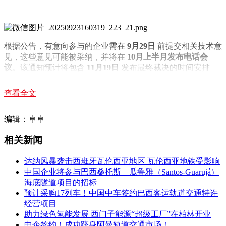
根据公告，有意向参与的企业需在
9月29日
前提交相关技术意
见，这些意见可能被采纳，并将在
10月上半月发布电话会
议
。该通知预计将包含
11月19日
发布最终裁决的时间安排
（初步计划同期举行澄清会）。
查看全文
编辑：卓卓
相关新闻
达纳风暴袭击西班牙瓦伦西亚地区 瓦伦西亚地铁受影响
中国企业将参与巴西桑托斯—瓜鲁雅（Santos-Guarujá）
海底隧道项目的招标
预计采购17列车！中国中车签约巴西客运轨道交通特许
经营项目
助力绿色氢能发展 西门子能源“超级工厂”在柏林开业
中企签约！成功跻身阿曼轨道交通市场！