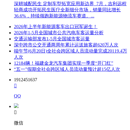
深耕城配民生 定制车型拓宽应用新边界 7月，吉利远程
轻商成功开拓民生医疗全新细分市场，销量同比增长
36.6%，持续领跑新能源物流车赛道。...
2026年上半年新能源客车出口冠军诞生！
2026年1-5月全国城市公共汽电车客运量分析
交通运输部发布1-5月全国城市客运量
深中跨市公交开通两周年累计运送旅客超620万人次
端午节(6月20日)全社会跨区域人员流动量完成20119.4万
人次
12184辆！福建金龙汽车集团实现一季度“开门红”
“五一”假期全社会跨区域人员流动量预计超15亿人次
1912451637

QQ

微信