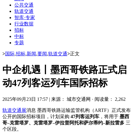
公共交通
轨道交通
智库·专家
行业数据
招标
中标
专题
>
国际
,
招标
,
新闻
,
要闻
,
轨道交通
>
正文
中企机遇丨墨西哥铁路正式启
动47列客运列车国际招标
2025年09月23日 17:57
|
来源： 城市交通网
·
阅读量： 2,262
轨道交通展
消息 墨西哥铁路运输监管机构（ARTF）正式发布
公开的国际招标项目，计划采购
47列客运列车
，将用于
墨西
哥–克雷塔罗、克雷塔罗–伊拉普阿托和萨尔蒂约–新拉雷多
三
个区段。