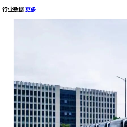
行业数据
更多
ARTF 强调，此次评标标准为
技术方案占65分、经济方案占
35分
，总分100分。技术方案至少需获得
48.75分
才可进入下
一阶段。评审将重点考察车辆性能、国产化比例及列车最
少
30年使用寿命
等指标。如出现投标报价相同的情况，将优