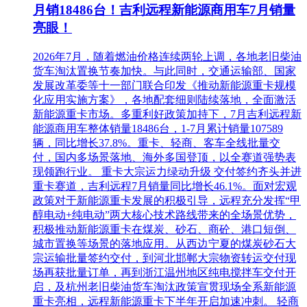
月销18486台！吉利远程新能源商用车7月销量
亮眼！
此次采购是现任政府的
首个大规模列车招标项目
。由于潜在
供应商提出了大量问题，导致进程比预期更长，并从原定的一
2026年7月，随着燃油价格连续两轮上调，各地老旧柴油
次澄清会增加到四次。
货车淘汰置换节奏加快。与此同时，交通运输部、国家
发展改革委等十一部门联合印发《推动新能源重卡规模
相关推荐：
轨道交通展展位预订
轨道交通展免费报名参观
化应用实施方案》，各地配套细则陆续落地，全面激活
新能源重卡市场。多重利好政策加持下，7月吉利远程新
相关推荐：
中国轨道交通发展高峰论坛免费参会报名
能源商用车整体销量18486台，1-7月累计销量107589
辆，同比增长37.8%。重卡、轻商、客车全线批量交
付，国内多场景落地、海外多国登顶，以全赛道强势表
现领跑行业。 重卡大宗运力绿动升级 交付签约齐头并进
重卡赛道，吉利远程7月销量同比增长46.1%。面对宏观
政策对于新能源重卡发展的积极引导，远程充分发挥“甲
醇电动+纯电动”两大核心技术路线带来的全场景优势，
积极推动新能源重卡在煤炭、砂石、商砼、港口短倒、
城市置换等场景的落地应用。从西边宁夏的煤炭砂石大
宗运输批量签约交付，到河北邯郸大宗物资转运交付现
场再获批量订单，再到浙江温州地区纯电搅拌车交付开
启，及杭州老旧柴油货车淘汰政策宣贯现场全系新能源
重卡亮相，远程新能源重卡下半年开启加速冲刺。 轻商