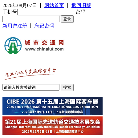
2026年08月07日
丨
网站首页
丨
返回旧版
手机号
密码
新用户注册
丨
忘记密码