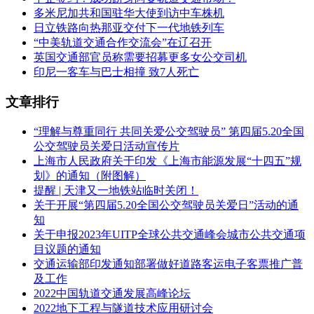
多米尼加共和国驻华大使到访中车株机
日立铁路向热那亚交付下一代地铁列车
“中美轨道交通合作交流会”在辽召开
英国交通部官员称需要招募更多女公交司机
印尼一客车与巴士相撞 致7人死亡
文章排行
“理解与尊重同行 共同关爱公交驾驶员” 第四届5.20全国
RTF 表示，其中
33列列车
将用于长途运营，每列可容纳
300
公交驾驶员关爱日活动宣传片
名乘客
；另外
14列列车
将投放在短途线路，每列需具备
700
上海市人民政府关于印发《上海市能源发展“十四五”规
名乘客
的运力。
划》的通知（附图解）
提醒 | 天津又一地铁站临时关闭！
除中资企业外，
CAF墨西哥
与
阿尔斯通
墨西哥（Alstom
关于开展“第四届5.20全国公交驾驶员关爱日”活动的通
Ferroviaria México）
也表达了兴趣。阿尔斯通此前未参与帕
知
丘卡项目，但保留了未来合作的意愿。
关于申报2023年UITP全球公共交通峰会城市公共交通项
目议题的通知
交通运输部印发通知部署做好道路客运电子客票推广普
及工作
2022中国轨道交通发展高峰论坛
2022地下工程与隧道技术应用研讨会