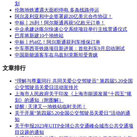
划
伦敦地铁遭遇大面积停电 多条线路停运
阿尔及利亚和中企签署超20亿美元合作协议！
中标丨26列！阿尔斯通再获5亿欧元订单！
中企承建达喀尔快速公交系统项目举行主线贯通仪式
巴库将新建10个地铁站
中标丨约4亿！阿尔斯通获列车维保订单
中车墨西哥铁路项目新进展：首批列车9月启动测试
中国新能源客车在乌兹别克斯坦受青睐
文章排行
“理解与尊重同行 共同关爱公交驾驶员” 第四届5.20全国
公交驾驶员关爱日活动宣传片
上海市人民政府关于印发《上海市能源发展“十四五”规
划》的通知（附图解）
提醒 | 天津又一地铁站临时关闭！
关于开展“第四届5.20全国公交驾驶员关爱日”活动的通
知
关于申报2023年UITP全球公共交通峰会城市公共交通项
目议题的通知