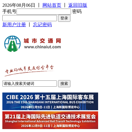
2026年08月06日
丨
网站首页
丨
返回旧版
手机号
密码
新用户注册
丨
忘记密码