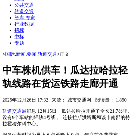
公共交通
轨道交通
智库·专家
行业数据
招标
中标
专题
>
国际
,
新闻
,
要闻
,
轨道交通
>
正文
中车株机供车！瓜达拉哈拉轻
轨线路在货运铁路走廊开通
2025年12月26日 17:32
|
来源： 城市交通网
·
阅读量： 1,850
轨道交通展
消息 12月15日，瓜达拉哈拉开通了全长21.7公里、
设有9个车站的轻轨4号线， 连接拉斯洪塔斯和该市南部的特
拉霍穆尔科中心。
服务运营时间为早上 6 点至晚上 9 点，年底前免费乘车。