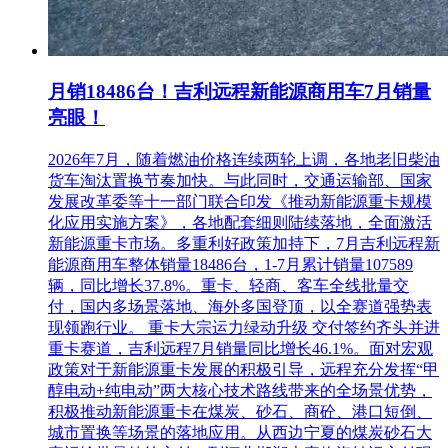
月销18486台！吉利远程新能源商用车7月销量
亮眼！
2026年7月，随着燃油价格连续两轮上调，各地老旧柴油
货车淘汰置换节奏加快。与此同时，交通运输部、国家
发展改革委等十一部门联合印发《推动新能源重卡规模
化应用实施方案》，各地配套细则陆续落地，全面激活
新能源重卡市场。多重利好政策加持下，7月吉利远程新
能源商用车整体销量18486台，1-7月累计销量107589
辆，同比增长37.8%。重卡、轻商、客车全线批量交
付，国内多场景落地、海外多国登顶，以全赛道强势表
现领跑行业。 重卡大宗运力绿动升级 交付签约齐头并进
重卡赛道，吉利远程7月销量同比增长46.1%。面对宏观
政策对于新能源重卡发展的积极引导，远程充分发挥“甲
醇电动+纯电动”两大核心技术路线带来的全场景优势，
积极推动新能源重卡在煤炭、砂石、商砼、港口短倒、
城市置换等场景的落地应用。从西边宁夏的煤炭砂石大