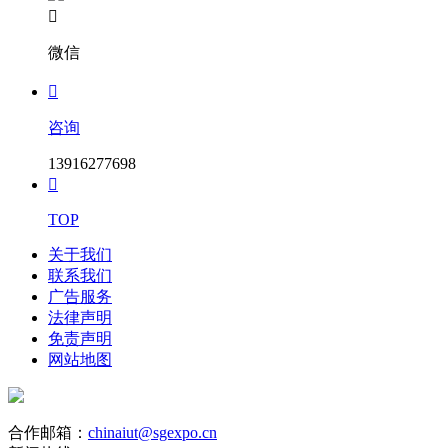

微信

咨询
13916277698

TOP
关于我们
联系我们
广告服务
法律声明
免责声明
网站地图
合作邮箱：
chinaiut@sgexpo.cn