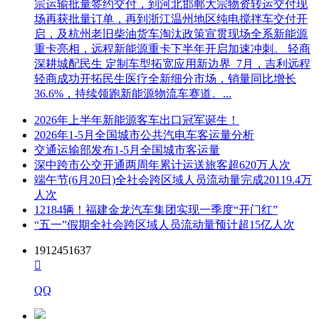
宗运输批量签约交付，到河北邯郸大宗物资转运交付现
场再获批量订单，再到浙江温州地区纯电搅拌车交付开
启，及杭州老旧柴油货车淘汰政策宣贯现场全系新能源
重卡亮相，远程新能源重卡下半年开启加速冲刺。 轻商
深耕城配民生 定制车型拓宽应用新边界 7月，吉利远程
轻商成功开拓民生医疗全新细分市场，销量同比增长
36.6%，持续领跑新能源物流车赛道。...
2026年上半年新能源客车出口冠军诞生！
2026年1-5月全国城市公共汽电车客运量分析
交通运输部发布1-5月全国城市客运量
深中跨市公交开通两周年累计运送旅客超620万人次
端午节(6月20日)全社会跨区域人员流动量完成20119.4万
人次
12184辆！福建金龙汽车集团实现一季度“开门红”
“五一”假期全社会跨区域人员流动量预计超15亿人次
1912451637

QQ