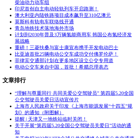
柴油动力动车组
印尼首创自主电动轻轨列车开启路测！
澳大利亚内陆铁路项目成本飙升至310亿澳元
莫斯科有轨电车联络线开通
青岛地铁技术落地海外市场
计划到2030年普及3万辆氢能商用车 韩国公布氢经济发
展战略
重磅！三菱扶桑与富士康宣布携手开发电动巴士
比亚迪首批25辆电动公交车成功交付佛罗伦萨！
菲律宾交通部计划在更多地区设立公交专用道
电动公交车来自中国，首批！希腊总理表态
文章排行
“理解与尊重同行 共同关爱公交驾驶员” 第四届5.20全国
公交驾驶员关爱日活动宣传片
上海市人民政府关于印发《上海市能源发展“十四五”规
划》的通知（附图解）
提醒 | 天津又一地铁站临时关闭！
关于开展“第四届5.20全国公交驾驶员关爱日”活动的通
知