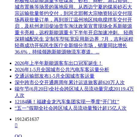
积极推动新能源重卡在煤炭、砂石、商砼、港口短倒、
城市置换等场景的落地应用。从西边宁夏的煤炭砂石大
宗运输批量签约交付，到河北邯郸大宗物资转运交付现
场再获批量订单，再到浙江温州地区纯电搅拌车交付开
启，及杭州老旧柴油货车淘汰政策宣贯现场全系新能源
重卡亮相，远程新能源重卡下半年开启加速冲刺。 轻商
深耕城配民生 定制车型拓宽应用新边界 7月，吉利远程
轻商成功开拓民生医疗全新细分市场，销量同比增长
36.6%，持续领跑新能源物流车赛道。...
2026年上半年新能源客车出口冠军诞生！
2026年1-5月全国城市公共汽电车客运量分析
交通运输部发布1-5月全国城市客运量
深中跨市公交开通两周年累计运送旅客超620万人次
端午节(6月20日)全社会跨区域人员流动量完成20119.4万
人次
12184辆！福建金龙汽车集团实现一季度“开门红”
“五一”假期全社会跨区域人员流动量预计超15亿人次
1912451637

QQ