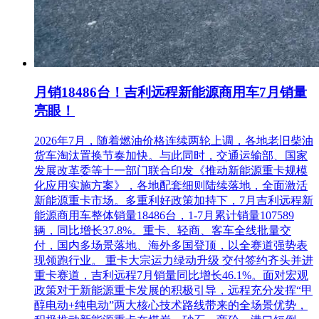
月销18486台！吉利远程新能源商用车7月销量
亮眼！
2026年7月，随着燃油价格连续两轮上调，各地老旧柴油
货车淘汰置换节奏加快。与此同时，交通运输部、国家
发展改革委等十一部门联合印发《推动新能源重卡规模
化应用实施方案》，各地配套细则陆续落地，全面激活
新能源重卡市场。多重利好政策加持下，7月吉利远程新
能源商用车整体销量18486台，1-7月累计销量107589
辆，同比增长37.8%。重卡、轻商、客车全线批量交
付，国内多场景落地、海外多国登顶，以全赛道强势表
现领跑行业。 重卡大宗运力绿动升级 交付签约齐头并进
重卡赛道，吉利远程7月销量同比增长46.1%。面对宏观
政策对于新能源重卡发展的积极引导，远程充分发挥“甲
醇电动+纯电动”两大核心技术路线带来的全场景优势，