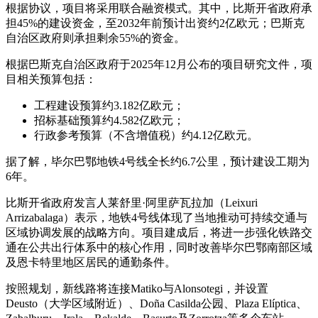
根据协议，项目将采用
联合融资
模式。其中，比斯开省政府承
担45%的建设资金，至2032年前预计出资约2亿欧元；巴斯克
自治区政府则承担剩余55%的资金。
根据巴斯克自治区政府于2025年12月公布的项目研究文件，项
目相关预算包括：
工程建设预算约3.182亿欧元；
招标基础预算约4.582亿欧元；
行政参考预算（不含增值税）约4.12亿欧元。
据了解，毕尔巴鄂地铁4号线全长约6.7公里，预计建设工期为
6年。
比斯开省政府发言人莱舒里·阿里
萨瓦
拉加（Leixuri
Arrizabalaga）表示，地铁4号线体现了当地推动可持续交通与
区域协调发展的战略方向。项目建成后，将进一步强化铁路交
通在公共出行体系中的核心作用，同时改善毕尔巴鄂南部区域
及恩卡特里地区居民的通勤条件。
按照规划，新线路将连接Matiko与Alonsotegi，并设置
Deusto（大学区域附近）、Doña Casilda公园、Plaza Elíptica、