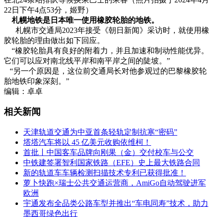
22日下午4点53分，姬野）
札幌地铁是日本唯一使用橡胶轮胎的地铁。
札幌市交通局2023年接受《朝日新闻》采访时，就使用橡
胶轮胎的理由做出如下回应。
“橡胶轮胎具有良好的附着力，并且加速和制动性能优异。
它们可以应对南北线平岸和南平岸之间的陡坡。”
“另一个原因是，这位前交通局长对他参观过的巴黎橡胶轮
胎地铁印象深刻。”
编辑：卓卓
相关新闻
天津轨道交通为中亚首条轻轨定制抗寒“密码”
塔塔汽车将以 45 亿美元收购依维柯！
首批丨中国客车品牌向刚果（金）交付校车与公交
中铁建签署智利国家铁路（EFE）史上最大铁路合同
新的轨道车车辆检测扫描技术专利已获得批准！
萝卜快跑×瑞士公共交通运营商，AmiGo自动驾驶进军
欧洲
宇通发布全品类公路车型并推出“车电同寿”技术，助力
墨西哥绿色出行