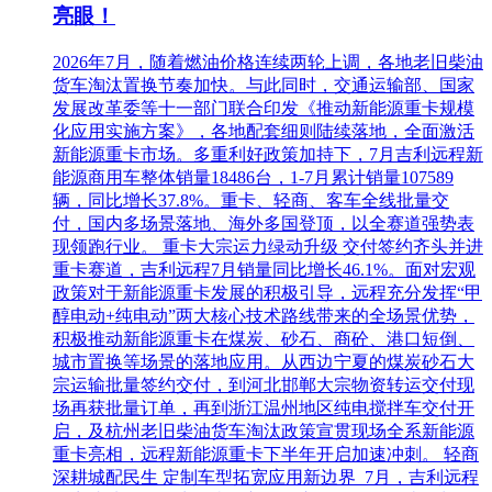
亮眼！
2026年7月，随着燃油价格连续两轮上调，各地老旧柴油
货车淘汰置换节奏加快。与此同时，交通运输部、国家
发展改革委等十一部门联合印发《推动新能源重卡规模
化应用实施方案》，各地配套细则陆续落地，全面激活
新能源重卡市场。多重利好政策加持下，7月吉利远程新
能源商用车整体销量18486台，1-7月累计销量107589
辆，同比增长37.8%。重卡、轻商、客车全线批量交
付，国内多场景落地、海外多国登顶，以全赛道强势表
现领跑行业。 重卡大宗运力绿动升级 交付签约齐头并进
重卡赛道，吉利远程7月销量同比增长46.1%。面对宏观
政策对于新能源重卡发展的积极引导，远程充分发挥“甲
醇电动+纯电动”两大核心技术路线带来的全场景优势，
积极推动新能源重卡在煤炭、砂石、商砼、港口短倒、
城市置换等场景的落地应用。从西边宁夏的煤炭砂石大
宗运输批量签约交付，到河北邯郸大宗物资转运交付现
场再获批量订单，再到浙江温州地区纯电搅拌车交付开
启，及杭州老旧柴油货车淘汰政策宣贯现场全系新能源
重卡亮相，远程新能源重卡下半年开启加速冲刺。 轻商
深耕城配民生 定制车型拓宽应用新边界 7月，吉利远程