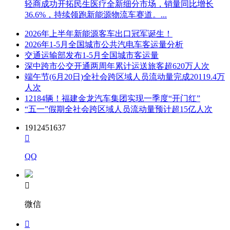
轻商成功开拓民生医疗全新细分市场，销量同比增长
36.6%，持续领跑新能源物流车赛道。...
2026年上半年新能源客车出口冠军诞生！
2026年1-5月全国城市公共汽电车客运量分析
交通运输部发布1-5月全国城市客运量
深中跨市公交开通两周年累计运送旅客超620万人次
端午节(6月20日)全社会跨区域人员流动量完成20119.4万
人次
12184辆！福建金龙汽车集团实现一季度“开门红”
“五一”假期全社会跨区域人员流动量预计超15亿人次
1912451637

QQ

微信
