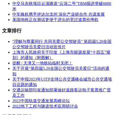
中交马东铁项目云顶隧道“云顶二号”TBM掘进突破6000
米
中车株机携手伊达尔戈州 深化产业链合作 共谋发展
美国地铁正在测试更便于进出的宽过道票价闸机
文章排行
“理解与尊重同行 共同关爱公交驾驶员” 第四届5.20全国
公交驾驶员关爱日活动宣传片
上海市人民政府关于印发《上海市能源发展“十四五”规
划》的通知（附图解）
提醒 | 天津又一地铁站临时关闭！
关于开展“第四届5.20全国公交驾驶员关爱日”活动的通
知
关于申报2023年UITP全球公共交通峰会城市公共交通项
目议题的通知
交通运输部印发通知部署做好道路客运电子客票推广普
及工作
2022中国轨道交通发展高峰论坛
2022地下工程与隧道技术应用研讨会