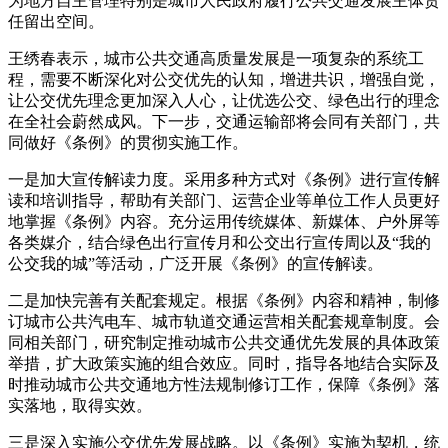
为地方自主管理特别是城市人民政府履行公共交通发展主体责
任留出空间。
王绣春表示，城市公共交通高质量发展是一项复杂的系统工
程，需要不断深化对公交优先的认知，增进共识，增强自觉，
让公交优先理念更加深入人心，让优选公交、绿色出行的理念
在全社会蔚然成风。下一步，交通运输部将会同有关部门，共
同做好《条例》的贯彻实施工作。
一是加大宣传解读力度。采用多种方式对《条例》进行宣传解
读和培训指导，帮助有关部门、运营企业等单位工作人员更好
地掌握《条例》内容。充分运用传统媒体、新媒体、户外屏等
各类媒介，结合绿色出行宣传月和公交出行宣传周以及“我的
公交我的城”等活动，广泛开展《条例》的宣传解读。
二是加快完善有关配套规定。根据《条例》内容和精神，制修
订城市公共汽电车、城市轨道交通运营相关配套规章制度。会
同相关部门，研究制定推动城市公共交通优先发展的具体政策
举措，扩大政策实施的组合效应。同时，指导各地结合实际及
时推动城市公共交通地方性法规制修订工作，保障《条例》落
实落地，取得实效。
三是深入实施公交优先发展战略。以《条例》实施为契机，统