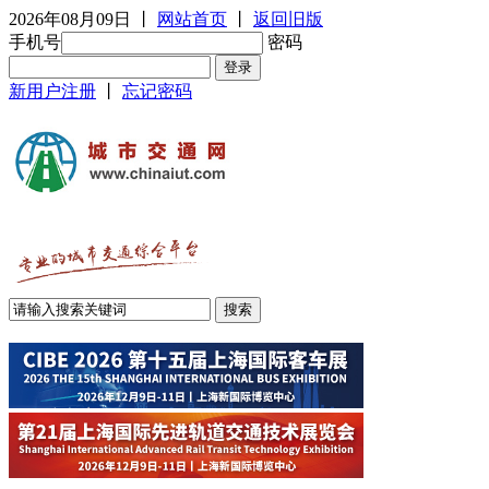
2026年08月09日
丨
网站首页
丨
返回旧版
手机号
密码
新用户注册
丨
忘记密码