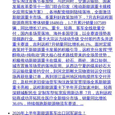
货车淘汰置换节奏加快。与此同时，交通运输部、国家
发展改革委等十一部门联合印发《推动新能源重卡规模
化应用实施方案》，各地配套细则陆续落地，全面激活
新能源重卡市场。多重利好政策加持下，7月吉利远程新
能源商用车整体销量18486台，1-7月累计销量107589
辆，同比增长37.8%。重卡、轻商、客车全线批量交
付，国内多场景落地、海外多国登顶，以全赛道强势表
现领跑行业。 重卡大宗运力绿动升级 交付签约齐头并进
重卡赛道，吉利远程7月销量同比增长46.1%。面对宏观
政策对于新能源重卡发展的积极引导，远程充分发挥“甲
醇电动+纯电动”两大核心技术路线带来的全场景优势，
积极推动新能源重卡在煤炭、砂石、商砼、港口短倒、
城市置换等场景的落地应用。从西边宁夏的煤炭砂石大
宗运输批量签约交付，到河北邯郸大宗物资转运交付现
场再获批量订单，再到浙江温州地区纯电搅拌车交付开
启，及杭州老旧柴油货车淘汰政策宣贯现场全系新能源
重卡亮相，远程新能源重卡下半年开启加速冲刺。 轻商
深耕城配民生 定制车型拓宽应用新边界 7月，吉利远程
轻商成功开拓民生医疗全新细分市场，销量同比增长
36.6%，持续领跑新能源物流车赛道。...
2026年上半年新能源客车出口冠军诞生！