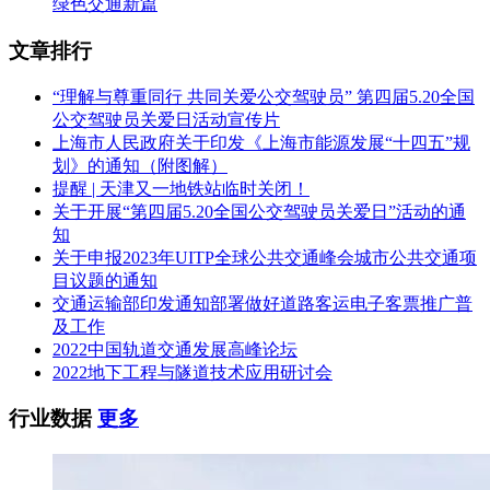
绿色交通新篇
文章排行
“理解与尊重同行 共同关爱公交驾驶员” 第四届5.20全国
公交驾驶员关爱日活动宣传片
上海市人民政府关于印发《上海市能源发展“十四五”规
划》的通知（附图解）
提醒 | 天津又一地铁站临时关闭！
关于开展“第四届5.20全国公交驾驶员关爱日”活动的通
知
关于申报2023年UITP全球公共交通峰会城市公共交通项
目议题的通知
交通运输部印发通知部署做好道路客运电子客票推广普
及工作
2022中国轨道交通发展高峰论坛
2022地下工程与隧道技术应用研讨会
行业数据
更多