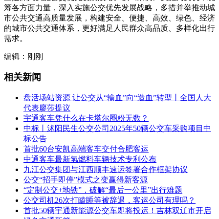
筹各方面力量，深入实施公交优先发展战略，多措并举推动城
市公共交通高质量发展，构建安全、便捷、高效、绿色、经济
的城市公共交通体系，更好满足人民群众高品质、多样化出行
需求。
编辑：刚刚
相关新闻
盘活场站资源 让公交从“输血”向“造血”转型丨全国人大
代表廖莎提议
宇通客车凭什么在卡塔尔圈粉无数？
中标丨沭阳民生公交公司2025年50辆公交车采购项目中
标公告
首批60台安凯高端客车交付合肥客运
中通客车最新氢燃料车辆技术专利公布
九江公交集团与江西顺丰速运签署合作框架协议
公交“招手即停”模式之变赢得新客源
“定制公交+地铁”，破解“最后一公里”出行难题
公交司机26次打瞌睡等被辞退，客运公司有理吗？
首批50辆宇通新能源公交车即将投运！吉林双辽市开启