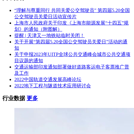
“理解与尊重同行 共同关爱公交驾驶员” 第四届5.20全国
公交驾驶员关爱日活动宣传片
上海市人民政府关于印发《上海市能源发展“十四五”规
划》的通知（附图解）
提醒 | 天津又一地铁站临时关闭！
关于开展“第四届5.20全国公交驾驶员关爱日”活动的通
知
关于申报2023年UITP全球公共交通峰会城市公共交通项
目议题的通知
交通运输部印发通知部署做好道路客运电子客票推广普
及工作
2022中国轨道交通发展高峰论坛
2022地下工程与隧道技术应用研讨会
行业数据
更多