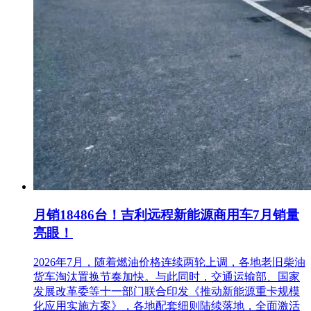
月销18486台！吉利远程新能源商用车7月销量
亮眼！
2026年7月，随着燃油价格连续两轮上调，各地老旧柴油
货车淘汰置换节奏加快。与此同时，交通运输部、国家
发展改革委等十一部门联合印发《推动新能源重卡规模
化应用实施方案》，各地配套细则陆续落地，全面激活