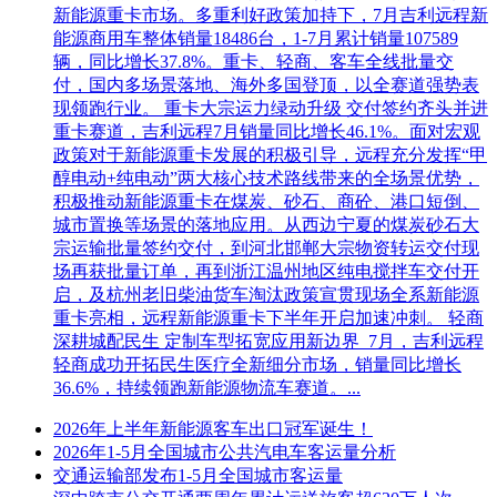
新能源重卡市场。多重利好政策加持下，7月吉利远程新
能源商用车整体销量18486台，1-7月累计销量107589
辆，同比增长37.8%。重卡、轻商、客车全线批量交
付，国内多场景落地、海外多国登顶，以全赛道强势表
现领跑行业。 重卡大宗运力绿动升级 交付签约齐头并进
重卡赛道，吉利远程7月销量同比增长46.1%。面对宏观
政策对于新能源重卡发展的积极引导，远程充分发挥“甲
醇电动+纯电动”两大核心技术路线带来的全场景优势，
积极推动新能源重卡在煤炭、砂石、商砼、港口短倒、
城市置换等场景的落地应用。从西边宁夏的煤炭砂石大
宗运输批量签约交付，到河北邯郸大宗物资转运交付现
场再获批量订单，再到浙江温州地区纯电搅拌车交付开
启，及杭州老旧柴油货车淘汰政策宣贯现场全系新能源
重卡亮相，远程新能源重卡下半年开启加速冲刺。 轻商
深耕城配民生 定制车型拓宽应用新边界 7月，吉利远程
轻商成功开拓民生医疗全新细分市场，销量同比增长
36.6%，持续领跑新能源物流车赛道。...
2026年上半年新能源客车出口冠军诞生！
2026年1-5月全国城市公共汽电车客运量分析
交通运输部发布1-5月全国城市客运量