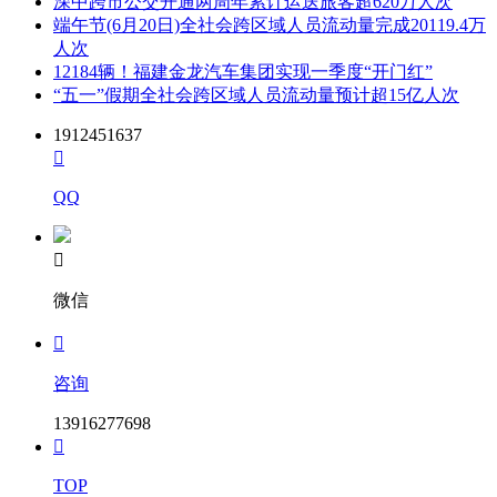
深中跨市公交开通两周年累计运送旅客超620万人次
端午节(6月20日)全社会跨区域人员流动量完成20119.4万
人次
12184辆！福建金龙汽车集团实现一季度“开门红”
“五一”假期全社会跨区域人员流动量预计超15亿人次
1912451637

QQ

微信

咨询
13916277698

TOP