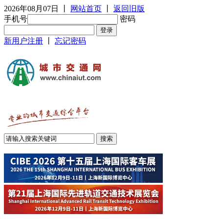
2026年08月07日
丨
网站首页
丨
返回旧版
手机号
密码
新用户注册
丨
忘记密码