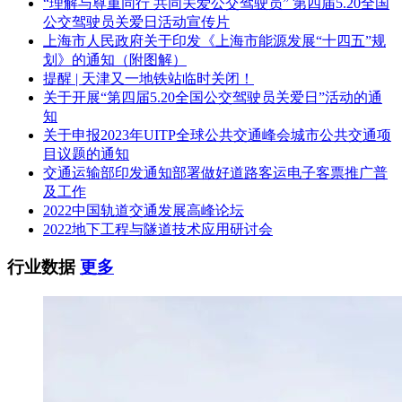
“理解与尊重同行 共同关爱公交驾驶员” 第四届5.20全国
公交驾驶员关爱日活动宣传片
上海市人民政府关于印发《上海市能源发展“十四五”规
划》的通知（附图解）
提醒 | 天津又一地铁站临时关闭！
关于开展“第四届5.20全国公交驾驶员关爱日”活动的通
知
关于申报2023年UITP全球公共交通峰会城市公共交通项
目议题的通知
交通运输部印发通知部署做好道路客运电子客票推广普
及工作
2022中国轨道交通发展高峰论坛
2022地下工程与隧道技术应用研讨会
行业数据
更多