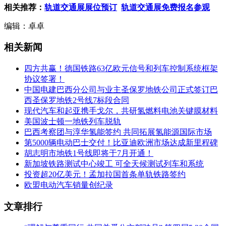
相关推荐：
轨道交通展展位预订
轨道交通展免费报名参观
编辑：卓卓
相关新闻
四方共赢！德国铁路63亿欧元信号和列车控制系统框架
协议签署！
中国电建巴西分公司与业主圣保罗地铁公司正式签订巴
西圣保罗地铁2号线7标段合同
现代汽车和起亚携手戈尔，共研氢燃料电池关键膜材料
美国波士顿一地铁列车脱轨
巴西考察团与淳华氢能签约 共同拓展氢能源国际市场
第5000辆电动巴士交付！比亚迪欧洲市场达成新里程碑
胡志明市地铁1号线即将于7月开通！
新加坡铁路测试中心竣工 可全天候测试列车和系统
投资超20亿美元！孟加拉国首条单轨铁路签约
欧盟电动汽车销量创纪录
文章排行