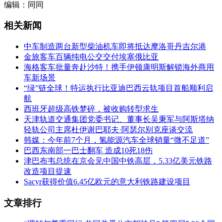
编辑：同同
相关新闻
中车制造两台新型柴油机车即将抵达摩洛哥丹吉尔港
金旅客车百辆纯电公交交付埃塞俄比亚
海格客车批量奔赴沙特！携手伊顿康明斯解锁海外商用
车新场景
“绿”链全球！特运执行比亚迪巴西云轨项目首船顺利启
航
西班牙超级高铁梦碎，被收购转型求生
天津轨道交通集团党委书记、董事长吴秉军与阿斯塔纳
轻轨公司主席杜伊谢巴耶夫·阿瑟尔别克座谈交流
韩媒：今年前7个月，氢能源汽车全球销量“微不足道”
巴西东南部一巴士翻车 造成10死18伤
津巴布韦总统在京会见中国中铁高层，5.33亿美元铁路
改造项目提速
Sacyr获得价值6.45亿欧元的意大利铁路建设项目
文章排行