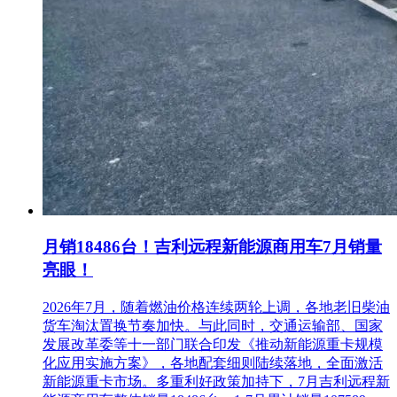
月销18486台！吉利远程新能源商用车7月销量
亮眼！
2026年7月，随着燃油价格连续两轮上调，各地老旧柴油
货车淘汰置换节奏加快。与此同时，交通运输部、国家
发展改革委等十一部门联合印发《推动新能源重卡规模
化应用实施方案》，各地配套细则陆续落地，全面激活
新能源重卡市场。多重利好政策加持下，7月吉利远程新