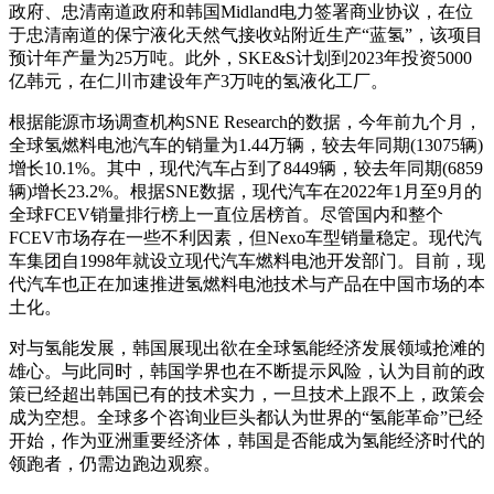
政府、忠清南道政府和韩国Midland电力签署商业协议，在位
于忠清南道的保宁液化天然气接收站附近生产“蓝氢”，该项目
预计年产量为25万吨。此外，SKE&S计划到2023年投资5000
亿韩元，在仁川市建设年产3万吨的氢液化工厂。
根据能源市场调查机构SNE Research的数据，今年前九个月，
全球氢燃料电池汽车的销量为1.44万辆，较去年同期(13075辆)
增长10.1%。其中，现代汽车占到了8449辆，较去年同期(6859
辆)增长23.2%。根据SNE数据，现代汽车在2022年1月至9月的
全球FCEV销量排行榜上一直位居榜首。尽管国内和整个
FCEV市场存在一些不利因素，但Nexo车型销量稳定。现代汽
车集团自1998年就设立现代汽车燃料电池开发部门。目前，现
代汽车也正在加速推进氢燃料电池技术与产品在中国市场的本
土化。
对与氢能发展，韩国展现出欲在全球氢能经济发展领域抢滩的
雄心。与此同时，韩国学界也在不断提示风险，认为目前的政
策已经超出韩国已有的技术实力，一旦技术上跟不上，政策会
成为空想。全球多个咨询业巨头都认为世界的“氢能革命”已经
开始，作为亚洲重要经济体，韩国是否能成为氢能经济时代的
领跑者，仍需边跑边观察。