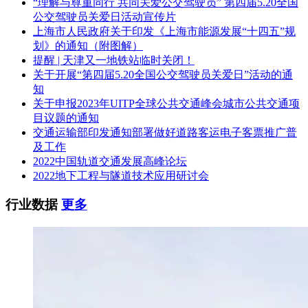
“理解与尊重同行 共同关爱公交驾驶员” 第四届5.20全国
公交驾驶员关爱日活动宣传片
上海市人民政府关于印发《上海市能源发展“十四五”规
划》的通知（附图解）
提醒 | 天津又一地铁站临时关闭！
关于开展“第四届5.20全国公交驾驶员关爱日”活动的通
知
关于申报2023年UITP全球公共交通峰会城市公共交通项
目议题的通知
交通运输部印发通知部署做好道路客运电子客票推广普
及工作
2022中国轨道交通发展高峰论坛
2022地下工程与隧道技术应用研讨会
行业数据
更多