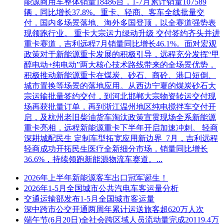
能源商用车整体销量18486台，1-7月累计销量107589
辆，同比增长37.8%。重卡、轻商、客车全线批量交
付，国内多场景落地、海外多国登顶，以全赛道强势表
现领跑行业。 重卡大宗运力绿动升级 交付签约齐头并进
重卡赛道，吉利远程7月销量同比增长46.1%。面对宏观
政策对于新能源重卡发展的积极引导，远程充分发挥“甲
醇电动+纯电动”两大核心技术路线带来的全场景优势，
积极推动新能源重卡在煤炭、砂石、商砼、港口短倒、
城市置换等场景的落地应用。从西边宁夏的煤炭砂石大
宗运输批量签约交付，到河北邯郸大宗物资转运交付现
场再获批量订单，再到浙江温州地区纯电搅拌车交付开
启，及杭州老旧柴油货车淘汰政策宣贯现场全系新能源
重卡亮相，远程新能源重卡下半年开启加速冲刺。 轻商
深耕城配民生 定制车型拓宽应用新边界 7月，吉利远程
轻商成功开拓民生医疗全新细分市场，销量同比增长
36.6%，持续领跑新能源物流车赛道。...
2026年上半年新能源客车出口冠军诞生！
2026年1-5月全国城市公共汽电车客运量分析
交通运输部发布1-5月全国城市客运量
深中跨市公交开通两周年累计运送旅客超620万人次
端午节(6月20日)全社会跨区域人员流动量完成20119.4万