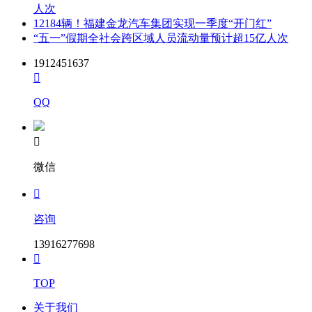
人次
12184辆！福建金龙汽车集团实现一季度“开门红”
“五一”假期全社会跨区域人员流动量预计超15亿人次
1912451637

QQ

微信

咨询
13916277698

TOP
关于我们