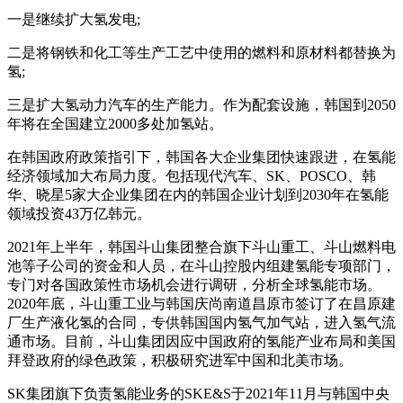
一是继续扩大氢发电;
二是将钢铁和化工等生产工艺中使用的燃料和原材料都替换为
氢;
三是扩大氢动力汽车的生产能力。作为配套设施，韩国到2050
年将在全国建立2000多处加氢站。
在韩国政府政策指引下，韩国各大企业集团快速跟进，在氢能
经济领域加大布局力度。包括现代汽车、SK、POSCO、韩
华、晓星5家大企业集团在内的韩国企业计划到2030年在氢能
领域投资43万亿韩元。
2021年上半年，韩国斗山集团整合旗下斗山重工、斗山燃料电
池等子公司的资金和人员，在斗山控股内组建氢能专项部门，
专门对各国政策性市场机会进行调研，分析全球氢能市场。
2020年底，斗山重工业与韩国庆尚南道昌原市签订了在昌原建
厂生产液化氢的合同，专供韩国国内氢气加气站，进入氢气流
通市场。目前，斗山集团因应中国政府的氢能产业布局和美国
拜登政府的绿色政策，积极研究进军中国和北美市场。
SK集团旗下负责氢能业务的SKE&S于2021年11月与韩国中央