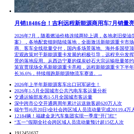
月销18486台！吉利远程新能源商用车7月销量
2026年7月，随着燃油价格连续两轮上调，各地老旧
案》，各地配套细则陆续落地，全面激活新能源重卡市场。多重
商、客车全线批量交付，国内多场景落地、海外多国登顶，
宏观政策对于新能源重卡发展的积极引导，远程充分发挥
景的落地应用。从西边宁夏的煤炭砂石大宗运输批量签约
策宣贯现场全系新能源重卡亮相，远程新能源重卡下半年
长36.6%，持续领跑新能源物流车赛道。...
2026年上半年新能源客车出口冠军诞生！
2026年1-5月全国城市公共汽电车客运量分析
交通运输部发布1-5月全国城市客运量
深中跨市公交开通两周年累计运送旅客超620万人次
端午节(6月20日)全社会跨区域人员流动量完成20119.4万
12184辆！福建金龙汽车集团实现一季度“开门红”
“五一”假期全社会跨区域人员流动量预计超15亿人次
1912451637