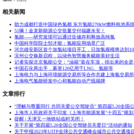
相关新闻
助力成都打造中国绿色氢都 东方氢能270kW燃料电池系
51辆！金龙新能源公交批量交付福建永安！
氢能——研究发现可以通过盐储存和释放高纯氢
中国科学院院士邹才能：氢能应用场景广泛
河北雄安新区首个加氢站项目开工，日加氢规模将达到100
滨州公交焕新启程，以绿色智慧服务赋能美好生活
记者实探北京氢能公交：“油箱”装在车顶，排出来的全
中国石化再出手，募资120亿用于LNG、氢能等
上海电力与上海环境能源交易所等合作共建上海氢交易所
上海电气氢能研发中心和氢能自动产线揭牌
文章排行
“理解与尊重同行 共同关爱公交驾驶员” 第四届5.20全
上海市人民政府关于印发《上海市能源发展“十四五”规
提醒 | 天津又一地铁站临时关闭！
关于开展“第四届5.20全国公交驾驶员关爱日”活动的通知
关于申报2023年UITP全球公共交通峰会城市公共交通项