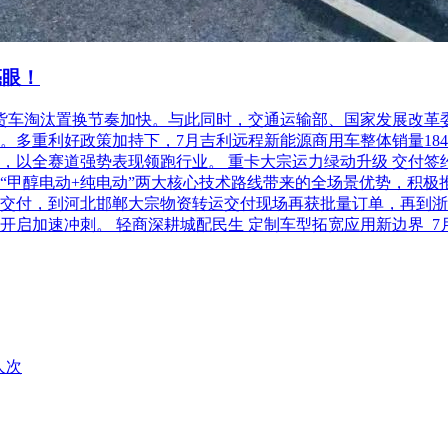
亮眼！
柴油货车淘汰置换节奏加快。与此同时，交通运输部、国家发展改
利好政策加持下，7月吉利远程新能源商用车整体销量18486台，
以全赛道强势表现领跑行业。 重卡大宗运力绿动升级 交付签约齐
“甲醇电动+纯电动”两大核心技术路线带来的全场景优势，积极
交付，到河北邯郸大宗物资转运交付现场再获批量订单，再到浙
开启加速冲刺。 轻商深耕城配民生 定制车型拓宽应用新边界 
人次