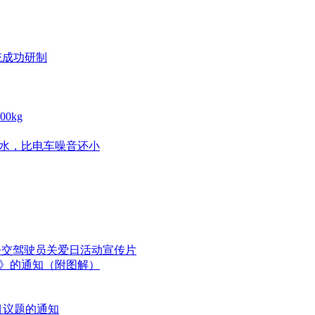
统成功研制
0kg
是水，比电车噪音还小
国公交驾驶员关爱日活动宣传片
划》的通知（附图解）
目议题的通知