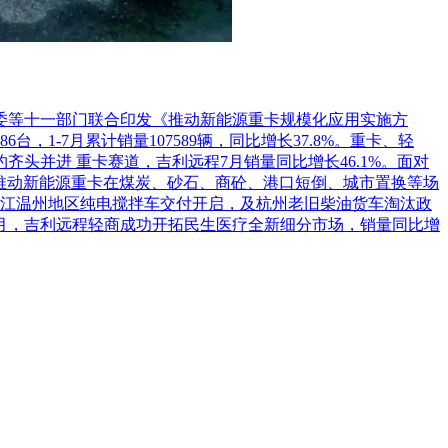
革委等十一部门联合印发《推动新能源重卡规模化应用实施方
1-7月累计销量107589辆，同比增长37.8%。重卡、轻
头并进 重卡赛道，吉利远程7月销量同比增长46.1%。面对
推动新能源重卡在煤炭、砂石、商砼、港口短倒、城市置换等场
江温州地区纯电搅拌车交付开启，及杭州老旧柴油货车淘汰政
7月，吉利远程轻商成功开拓民生医疗全新细分市场，销量同比增