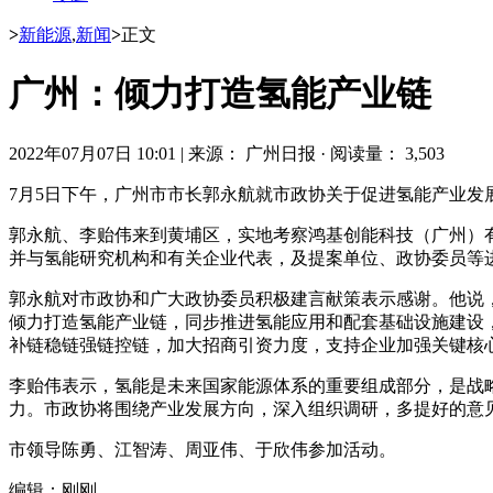
>
新能源
,
新闻
>
正文
广州：倾力打造氢能产业链
2022年07月07日 10:01
|
来源： 广州日报
·
阅读量： 3,503
7月5日下午，广州市市长郭永航就市政协关于促进氢能产业
郭永航、李贻伟来到黄埔区，实地考察鸿基创能科技（广州）
并与氢能研究机构和有关企业代表，及提案单位、政协委员等
郭永航对市政协和广大政协委员积极建言献策表示感谢。他说
倾力打造氢能产业链，同步推进氢能应用和配套基础设施建设
补链稳链强链控链，加大招商引资力度，支持企业加强关键核
李贻伟表示，氢能是未来国家能源体系的重要组成部分，是战
力。市政协将围绕产业发展方向，深入组织调研，多提好的意
市领导陈勇、江智涛、周亚伟、于欣伟参加活动。
编辑：刚刚