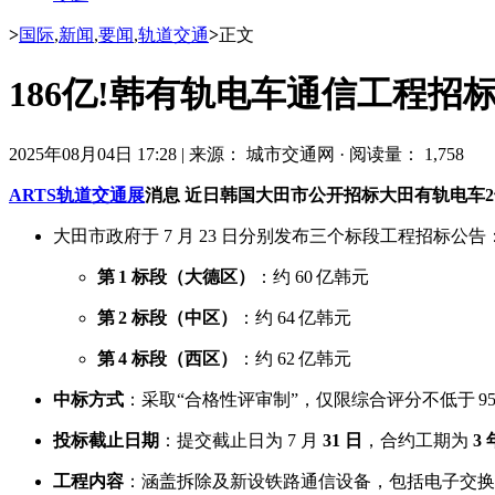
>
国际
,
新闻
,
要闻
,
轨道交通
>
正文
186亿!韩有轨电车通信工程
2025年08月04日 17:28
|
来源： 城市交通网
·
阅读量： 1,758
ARTS轨道交通展
消息 近日韩国大田市公开招标大田有轨电车2号
大田市政府于 7 月 23 日分别发布三个标段工程招标公告
第 1 标段（大德区）
：约 60 亿韩元
第 2 标段（中区）
：约 64 亿韩元
第 4 标段（西区）
：约 62 亿韩元
中标方式
：采取“合格性评审制”，仅限综合评分不低于 
投标截止日期
：提交截止日为 7 月
31 日
，合约工期为
3 
工程内容
：涵盖拆除及新设铁路通信设备，包括电子交换