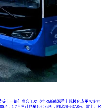
革委等十一部门联合印发《推动新能源重卡规模化应用实施方
1-7月累计销量107589辆，同比增长37.8%。重卡、轻