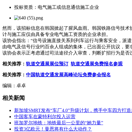
投标资质：电气施工或信息通信施工企业
然而，该招标信息在韩国掀起了腥风血雨。韩国铁路信号技术协
计与施工应仅由具备专业电气施工资质的企业承担。
该协会指出：“
信号设施直接关系到列车运行与乘客安全，
派遣
由电气及信号行业约百余人组成的集体，已出面公开抗议，要
该协会表示正考虑通过司法途径介入审查，判断扩招行为是否
相关推荐：
轨道交通展展位预订
轨道交通展免费报名参观
相关推荐：
中国轨道交通发展高峰论坛免费参会报名
编辑：卓卓
相关新闻
新加坡SMRT发布“车厂4.0”升级计划，携手中车四方打
中国客车在蒙特利尔投入运营
班加罗尔地铁：地铁最后一公里的“她力量”
投资3亿欧元！曼恩将有什么大动作？