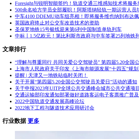
Foresight与锐明智能签约！轨道交通三维感知技术将服
500余名哈方学员全部履职！阿斯塔纳轻轨一期运营人员
中车4100 DDEMU动车组亮相！即将服务维也纳到布达
英国政府终止对公交车改造技术的资助
圣保罗地铁15号银线迎来第6列中国制造单轨列车
中标丨1.5亿欧元！第比利斯市政府与中车签署25列地铁
文章排行
“理解与尊重同行 共同关爱公交驾驶员” 第四届5.20全
上海市人民政府关于印发《上海市能源发展“十四五”规
提醒 | 天津又一地铁站临时关闭！
关于开展“第四届5.20全国公交驾驶员关爱日”活动的通知
关于申报2023年UITP全球公共交通峰会城市公共交通项
交通运输部印发通知部署做好道路客运电子客票推广普及
2022中国轨道交通发展高峰论坛
2022地下工程与隧道技术应用研讨会
行业数据
更多