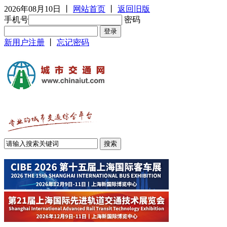
2026年08月10日
丨
网站首页
丨
返回旧版
手机号
密码
新用户注册
丨
忘记密码