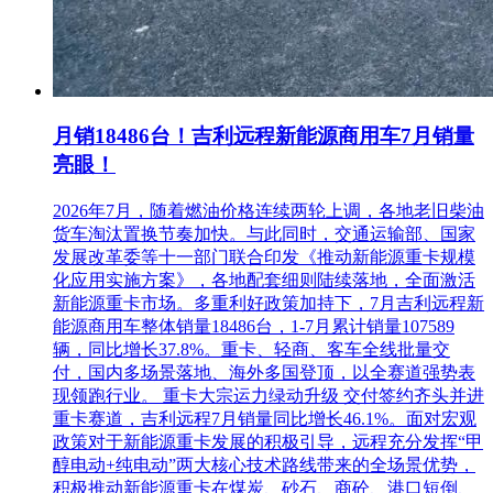
月销18486台！吉利远程新能源商用车7月销量
亮眼！
2026年7月，随着燃油价格连续两轮上调，各地老旧柴油
货车淘汰置换节奏加快。与此同时，交通运输部、国家
发展改革委等十一部门联合印发《推动新能源重卡规模
化应用实施方案》，各地配套细则陆续落地，全面激活
新能源重卡市场。多重利好政策加持下，7月吉利远程新
能源商用车整体销量18486台，1-7月累计销量107589
辆，同比增长37.8%。重卡、轻商、客车全线批量交
付，国内多场景落地、海外多国登顶，以全赛道强势表
现领跑行业。 重卡大宗运力绿动升级 交付签约齐头并进
重卡赛道，吉利远程7月销量同比增长46.1%。面对宏观
政策对于新能源重卡发展的积极引导，远程充分发挥“甲
醇电动+纯电动”两大核心技术路线带来的全场景优势，
积极推动新能源重卡在煤炭、砂石、商砼、港口短倒、