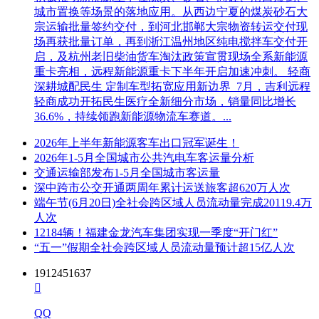
城市置换等场景的落地应用。从西边宁夏的煤炭砂石大
宗运输批量签约交付，到河北邯郸大宗物资转运交付现
场再获批量订单，再到浙江温州地区纯电搅拌车交付开
启，及杭州老旧柴油货车淘汰政策宣贯现场全系新能源
重卡亮相，远程新能源重卡下半年开启加速冲刺。 轻商
深耕城配民生 定制车型拓宽应用新边界 7月，吉利远程
轻商成功开拓民生医疗全新细分市场，销量同比增长
36.6%，持续领跑新能源物流车赛道。...
2026年上半年新能源客车出口冠军诞生！
2026年1-5月全国城市公共汽电车客运量分析
交通运输部发布1-5月全国城市客运量
深中跨市公交开通两周年累计运送旅客超620万人次
端午节(6月20日)全社会跨区域人员流动量完成20119.4万
人次
12184辆！福建金龙汽车集团实现一季度“开门红”
“五一”假期全社会跨区域人员流动量预计超15亿人次
1912451637

QQ