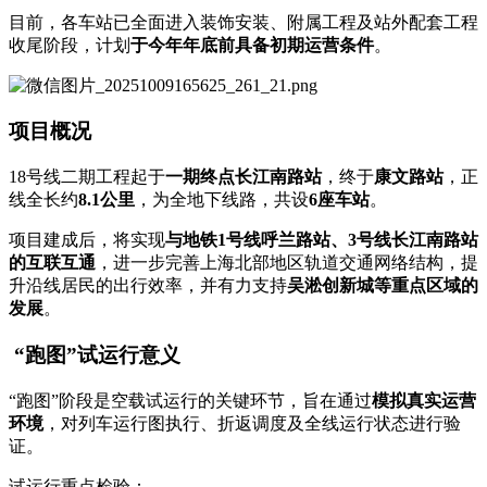
目前，各车站已全面进入装饰安装、附属工程及站外配套工程
收尾阶段，计划
于今年年底前具备初期运营条件
。
项目概况
18号线二期工程起于
一期终点长江南路站
，终于
康文路站
，正
线全长约
8.1公里
，为全地下线路，共设
6座车站
。
项目建成后，将实现
与地铁1号线呼兰路站、3号线长江南路站
的互联互通
，进一步完善上海北部地区轨道交通网络结构，提
升沿线居民的出行效率，并有力支持
吴淞创新城等重点区域的
发展
。
“跑图”试运行意义
“跑图”阶段是空载试运行的关键环节，旨在通过
模拟真实运营
环境
，对列车运行图执行、折返调度及全线运行状态进行验
证。
试运行重点检验：