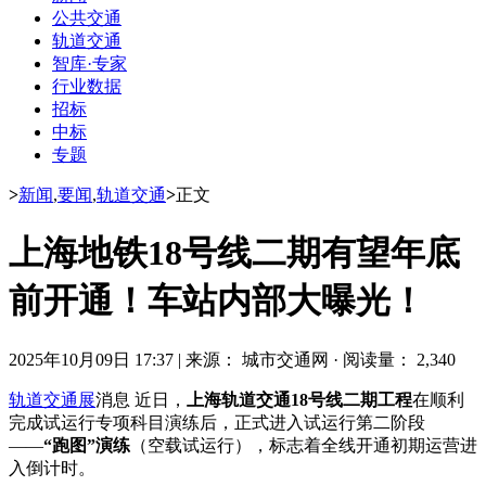
公共交通
轨道交通
智库·专家
行业数据
招标
中标
专题
>
新闻
,
要闻
,
轨道交通
>
正文
上海地铁18号线二期有望年底
前开通！车站内部大曝光！
2025年10月09日 17:37
|
来源： 城市交通网
·
阅读量： 2,340
轨道交通展
消息 近日，
上海轨道交通18号线二期工程
在顺利
完成试运行专项科目演练后，正式进入试运行第二阶段
——
“跑图”演练
（空载试运行），标志着全线开通初期运营进
入倒计时。