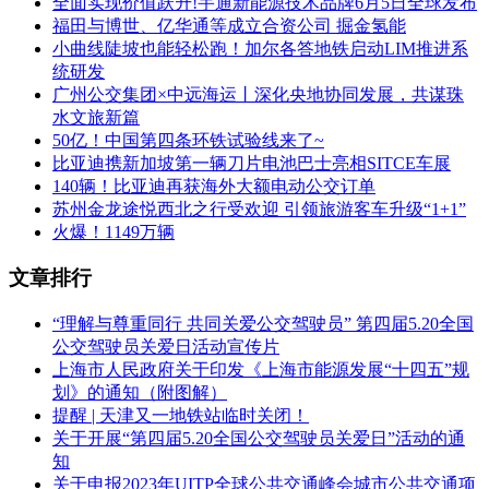
全面实现价值跃升!宇通新能源技术品牌6月5日全球发布
福田与博世、亿华通等成立合资公司 掘金氢能
小曲线陡坡也能轻松跑！加尔各答地铁启动LIM推进系
统研发
广州公交集团×中远海运丨深化央地协同发展，共谋珠
水文旅新篇
50亿！中国第四条环铁试验线来了~
比亚迪携新加坡第一辆刀片电池巴士亮相SITCE车展
140辆！比亚迪再获海外大额电动公交订单
苏州金龙途悦西北之行受欢迎 引领旅游客车升级“1+1”
火爆！1149万辆
文章排行
“理解与尊重同行 共同关爱公交驾驶员” 第四届5.20全国
公交驾驶员关爱日活动宣传片
上海市人民政府关于印发《上海市能源发展“十四五”规
划》的通知（附图解）
提醒 | 天津又一地铁站临时关闭！
关于开展“第四届5.20全国公交驾驶员关爱日”活动的通
知
关于申报2023年UITP全球公共交通峰会城市公共交通项