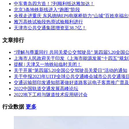
中车青岛四方造！7列顺利抵达雅加达！
北京3条地铁新线进入“跑图”阶段
央视走进重庆 东风德纳EP6电驱桥助力“山城”百姓幸福出
雅万高铁试验段热滑试验顺利进行
天津市公共交通集团增资至38.7亿！
文章排行
“理解与尊重同行 共同关爱公交驾驶员” 第四届5.20全
上海市人民政府关于印发《上海市能源发展“十四五”规
提醒 | 天津又一地铁站临时关闭！
关于开展“第四届5.20全国公交驾驶员关爱日”活动的通知
关于申报2023年UITP全球公共交通峰会城市公共交通项
交通运输部印发通知部署做好道路客运电子客票推广普及
2022中国轨道交通发展高峰论坛
2022地下工程与隧道技术应用研讨会
行业数据
更多