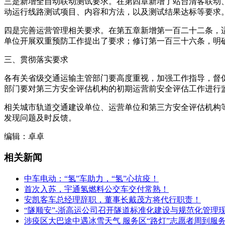
三是新增全自动联动测试要求。在第四章新增了站台清客联动
动运行线路测试项目、内容和方法，以及测试结果达标等要求
四是完善运营管理相关要求。在第五章新增第一百二十二条，
单位开展双重预防工作提出了要求；修订第一百三十六条，明
三、贯彻落实要求
各有关省级交通运输主管部门要高度重视，加强工作指导，督
部门要对第三方安全评估机构的初期运营前安全评估工作进行
相关城市轨道交通建设单位、运营单位和第三方安全评估机构
发现问题及时反馈。
编辑：卓卓
相关新闻
中车电动：“氢”车助力，“氢”心抗疫！
首次入苏，宇通氢燃料公交车交付常熟！
安凯客车总经理辞职，董事长戴茂方将代行职责！
“隧顺安”-浙高运公司召开隧道标准化建设与规范化管理
​涉疫区大巴途中遇冰雪天气 服务区“路灯”志愿者周到服