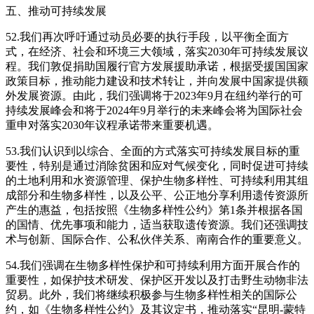
五、推动可持续发展
52.我们再次呼吁通过动员必要的执行手段，以平衡全面方
式，在经济、社会和环境三大领域，落实2030年可持续发展议
程。我们敦促捐助国履行官方发展援助承诺，根据受援国国家
政策目标，推动能力建设和技术转让，并向发展中国家提供额
外发展资源。由此，我们强调将于2023年9月在纽约举行的可
持续发展峰会和将于2024年9月举行的未来峰会将为国际社会
重申对落实2030年议程承诺带来重要机遇。
53.我们认识到以综合、全面的方式落实可持续发展目标的重
要性，特别是通过消除贫困和应对气候变化，同时促进可持续
的土地利用和水资源管理、保护生物多样性、可持续利用其组
成部分和生物多样性，以及公平、公正地分享利用遗传资源所
产生的惠益，包括按照《生物多样性公约》第1条并根据各国
的国情、优先事项和能力，适当获取遗传资源。我们还强调技
术与创新、国际合作、公私伙伴关系、南南合作的重要意义。
54.我们强调在生物多样性保护和可持续利用方面开展合作的
重要性，如保护技术研发、保护区开发以及打击野生动物非法
贸易。此外，我们将继续积极参与生物多样性相关的国际公
约，如《生物多样性公约》及其议定书，推动落实“昆明-蒙特