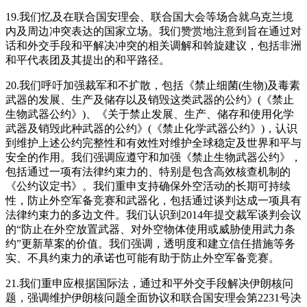
19.我们忆及在联合国安理会、联合国大会等场合就乌克兰境
内及周边冲突表达的国家立场。我们赞赏地注意到旨在通过对
话和外交手段和平解决冲突的相关调解和斡旋建议，包括非洲
和平代表团及其提出的和平路径。
20.我们呼吁加强裁军和不扩散，包括《禁止细菌(生物)及毒素
武器的发展、生产及储存以及销毁这类武器的公约》(《禁止
生物武器公约》)、《关于禁止发展、生产、储存和使用化学
武器及销毁此种武器的公约》(《禁止化学武器公约》)，认识
到维护上述公约完整性和有效性对维护全球稳定及世界和平与
安全的作用。我们强调应遵守和加强《禁止生物武器公约》，
包括通过一项有法律约束力的、特别是包含高效核查机制的
《公约议定书》。我们重申支持确保外空活动的长期可持续
性，防止外空军备竞赛和武器化，包括通过谈判达成一项具有
法律约束力的多边文件。我们认识到2014年提交裁军谈判会议
的“防止在外空放置武器、对外空物体使用或威胁使用武力条
约”更新草案的价值。我们强调，透明度和建立信任措施等务
实、不具约束力的承诺也可能有助于防止外空军备竞赛。
21.我们重申应根据国际法，通过和平外交手段解决伊朗核问
题，强调维护伊朗核问题全面协议和联合国安理会第2231号决