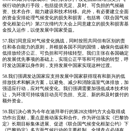
候行动的执行手段，包括提供充足、及时、可负担的气候融
资、技术合作、能力建设和技术转移。此外，有必要建立全面
的资金安排处理气候变化的损失和损害，包括将《联合国气候
变化框架公约》第27次缔约方大会上同意建立的损失和损害基
金投入运作，以使发展中国家受益。
57.我们同意应对气候变化挑战，同时按照共同但有区别的责
任和各自能力的原则，并根据各国不同的国情，确保向低碳和
低排放经济公正、可负担和可持续转型。我们主张在各国确定
的发展优先事项的基础上，实现公正平等和可持续的转型，呼
吁发达国家以身作则，支持发展中国家实现这种过渡。
58.我们强调发达国家应支持发展中国家获得现有和新兴的低
排放技术和解决方案，以避免、减少和消除温室气体排放，加
强适应行动，应对气候变化。我们强调需要加强低成本技术转
让，为环境可持续项目动员可负担、充足、新的和及时拨付的
额外资金。
59.我们决心将为今年在迪拜举行的第28次缔约方大会取得成
功作出贡献，重点是推动落实和合作。作为评估落实《巴黎协
定》长期目标集体进展、促进《联合国气候变化框架公约》下
《巴黎协定》多方面气候行动的主要机制，全球盘点必须有