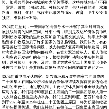
险、加强共同关心领域的努力至关重要。这些领域包括但不限
于贸易、减贫、消除饥饿、可持续发展，包括获得能源、水和
粮食、燃料、化肥，气候变化减缓与适应、教育、卫生及疫情
预防、准备和应对等。
29.我们注意到，一些国家的高债务水平压缩了其应对当前发
展挑战所需的财政空间。外部冲击，特别是发达经济体货币政
策剧烈收紧所致的溢出效应加剧了这些发展挑战。利率上升和
融资条件收紧加剧了许多国家的债务脆弱性。我们认为，有必
要妥善处理国际债务问题，以支持经济复苏和可持续发展，同
时考虑到各国法律和内部程序。在官方双边债权人、私人债权
人和多边开发银行的参与下，根据共同行动和公平负担的原
则，以可预期、有序、及时、协调方式落实二十国集团《债务
处理共同框架》是共同应对债务脆弱性问题的重要途径之一。
30.我们重申由发达国家、新兴市场和发展中国家共同组成的
二十国集团在国际经济和金融合作领域继续发挥首要多边论坛
作用的重要性。通过该机制，主要经济体共同寻求全球挑战的
应对方案。我们期待印度担任主席国的二十国集团领导人第十
八次峰会在新德里成功举办。我们注意到印度、巴西和南非分
别于2023年至2025年担任二十国集团主席国，将为积聚持续变
革势头提供机遇。我们支持他们在担任二十国集团主席国期间