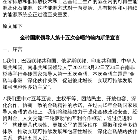
在零排放和低排放技术和工艺基础上生产的氢在内的可再生能
源及化石能源，这些能源方式对于向灵活、具有韧性和可持续
的能源系统公正过渡至关重要。
原文如下：
金砖国家领导人第十五次会晤约翰内斯堡宣言
一、序言
1.我们，巴西联邦共和国、俄罗斯联邦、印度共和国、中华人
民共和国、南非共和国领导人于2023年8月22日至24日在南非
杉藤举行金砖国家领导人第十五次会晤。本次会晤主题是“金
砖与非洲：深化伙伴关系，促进彼此增长，实现可持续发展，
加强包容性多边主义”。
2.我们重申对互尊互谅、主权平等、团结民主、开放包容、深
化合作、协商一致的金砖精神的承诺。在过去15年金砖国家领
导人会晤的基础上，我们将继续致力于强化金砖政治安全、经
贸财金、人文交流“三轮驱动”的互利合作框架，通过促进和
平，构建更具代表性、更加公平的国际秩序，重振和改革多边
体系，推动实现可持续发展和包容性增长，深化金砖战略伙伴
关系，造福五国人民。