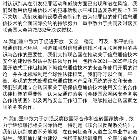
时认识到其在引发犯罪活动和威胁方面已出现和潜在风险。我
们对滥用信息通信技术的犯罪活动水平和日益复杂程度上升表
示关切。我们欢迎特设委员会制订打击为犯罪目的使用信息通
信技术的全面国际公约的持续努力，重申致力于共同及时落实
联合国大会第75/282号决议授权。
24.我们重申致力于促进开放、安全、稳定、可及、和平的信
息通信技术环境，强调加强对信息通信技术和互联网使用的共
识与合作的重要性。我们支持联合国在推动关于信息通信技术
安全的建设性对话中发挥领导作用，包括在2021—2025年联合
国开放式工作组框架下就信息通信技术的安全和使用开展的讨
论，并在此领域制定全球性法律框架。我们呼吁以全面、平
衡、客观的方式处理信息通信技术产品和系统的开发和安全。
我们强调建立金砖国家关于确保信息通信技术使用安全的合作
法律框架的重要性，认为应通过落实《金砖国家网络安全务实
合作路线图》以及网络安全工作组工作，继续推进金砖国家之
间的务实合作。
25.我们重申致力于加强反腐败国际合作和金砖国家协作，致
力于继续履行相关国际协定，特别是《联合国反腐败公约》。
我们认识到腐败不分地域，在任何社会和人道主义事业中都会
滋生。我们通过能力建设，包括开展培训项目、分享当前各自