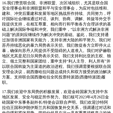
16.我们赞赏联合国、非洲联盟、次区域组织，尤其是联合国
安全理事会和非洲联盟和平与安全理事会，为应对包括维和、
建和、冲突后重建和发展等地区挑战所作持续、共同努力，呼
吁国际社会继续通过对话、谈判、协商、调解、斡旋等外交手
段提供支持，在相互尊重、相向而行和平衡各方合理诉求的基
础上解决国际争端和冲突。我们重申，“以非洲方式解决非洲
问题”的原则应继续作为解决冲突的基础。鉴此，我们支持通
过加强非洲国家有关能力，支持非洲大陆的和平努力。我们对
苏丹持续恶化的暴力局势表示关切。我们敦促各方立即停火止
暴，确保向苏丹人民提供不受阻碍的人道准入。我们对萨赫勒
地区尤其是尼日尔局势表示关切。我们支持利比亚的主权、独
立、领土完整和国家团结，重申支持“利人主导、利人所有”并
以联合国斡旋为主渠道的政治进程。我们强调需要根据联合国
安理会决议，就西撒哈拉问题达成持久和双方接受的政治解决
方案。支持联合国西撒哈拉全民投票特派团(西撒特派团)履
职。
17.我们欢迎中东局势的积极发展，欢迎金砖国家为支持中东
地区发展、安全与稳定所作努力。我们核可2023年4月26日金
砖国家中东事务副外长/特使会议联合声明。我们欢迎沙特阿
拉伯王国和伊朗伊斯兰共和国恢复外交关系，强调通过对话和
外交缓和紧张局势、管控分歧是在这一具有重要战略意义的地