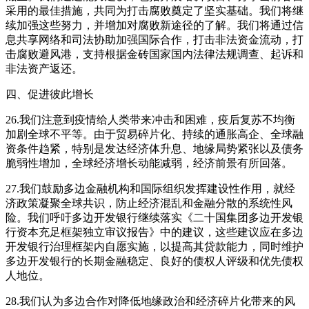
采用的最佳措施，共同为打击腐败奠定了坚实基础。我们将继
续加强这些努力，并增加对腐败新途径的了解。我们将通过信
息共享网络和司法协助加强国际合作，打击非法资金流动，打
击腐败避风港，支持根据金砖国家国内法律法规调查、起诉和
非法资产返还。
四、促进彼此增长
26.我们注意到疫情给人类带来冲击和困难，疫后复苏不均衡
加剧全球不平等。由于贸易碎片化、持续的通胀高企、全球融
资条件趋紧，特别是发达经济体升息、地缘局势紧张以及债务
脆弱性增加，全球经济增长动能减弱，经济前景有所回落。
27.我们鼓励多边金融机构和国际组织发挥建设性作用，就经
济政策凝聚全球共识，防止经济混乱和金融分散的系统性风
险。我们呼吁多边开发银行继续落实《二十国集团多边开发银
行资本充足框架独立审议报告》中的建议，这些建议应在多边
开发银行治理框架内自愿实施，以提高其贷款能力，同时维护
多边开发银行的长期金融稳定、良好的债权人评级和优先债权
人地位。
28.我们认为多边合作对降低地缘政治和经济碎片化带来的风