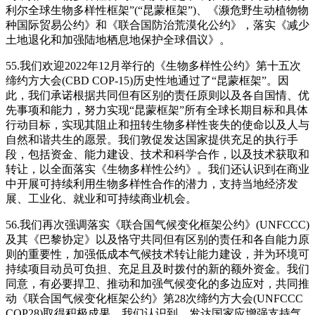
利尔全球生物多样性框架”(“昆蒙框架”)、《濒危野生动植物物
种国际贸易公约》和《联合国防治荒漠化公约》，落实《减少
土地退化和加强陆地栖息地保护全球倡议》。
55.我们欢迎2022年12月举行的《生物多样性公约》第十五次
缔约方大会(CBD COP-15)历史性地通过了“昆蒙框架”。因
此，我们承诺根据共同但有区别的责任原则以及各自国情、优
先事项和能力，努力实现“昆蒙框架”所有全球长期目标和具体
行动目标，实现其阻止和扭转生物多样性丧失的使命以及人与
自然和谐共生的愿景。我们敦促发达国家提供充足的执行手
段，包括资金、能力建设、技术和科学合作，以及技术获取和
转让，以全面落实《生物多样性公约》。我们还认识到在商业
中开展可持续利用生物多样性合作的潜力，支持当地经济发
展、工业化、就业和可持续商业机会。
56.我们再次强调落实《联合国气候变化框架公约》(UNFCCC)
及其《巴黎协定》以及恪守共同但有区别的责任和各自能力原
则的重要性，加强低成本气候技术转让能力建设，并为环境可
持续项目动员可负担、充足且及时拨付的新的额外资金。我们
同意，有必要捍卫、推动和加强气候变化的多边应对，共同推
动《联合国气候变化框架公约》第28次缔约方大会(UNFCCC
COP28)取得积极成果。我们认识到，发达国家应增强支持气