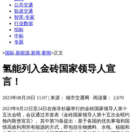
公共交通
轨道交通
智库·专家
行业数据
招标
中标
专题
>
国际
,
新能源
,
新闻
,
要闻
>
正文
氢能列入金砖国家领导人宣
言！
2023年08月28日 11:07
|
来源： 城市交通网
·
阅读量： 2,670
2023年8月22日至24日在南非杉藤举行的金砖国家领导人第十
五次会晤，会议通过并发表《金砖国家领导人第十五次会晤约
翰内斯堡宣言》。其中第70条提出：基于各国的优先事项和国
情高效利用所有能源的方式，即包括生物燃料、水电、核能和