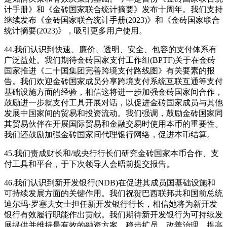
计手册》和《金砖国家联合统计摘要》发布十周年。我们支持
继续发布《金砖国家联合统计手册(2023)》和《金砖国家联合
统计摘要(2023)》，吸引更多用户使用。
44.我们认识到快速、廉价、透明、安全、包容的支付体系有
广泛益处。我们期待金砖国家支付工作组(BPTF)关于在金砖
国家推进《二十国集团完善跨境支付路线图》有关要素的报
告。我们欢迎金砖国家成员分享跨境支付系统互联互通等支付
基础设施方面的经验，相信这将进一步加强金砖国家间合作，
鼓励进一步就支付工具开展对话，以促进金砖国家成员与其他
发展中国家间的贸易和投资流动。我们强调，鼓励金砖国家同
其贸易伙伴在开展国际贸易和金融交易时使用本币的重要性。
我们还鼓励加强金砖国家间代理银行网络，促进本币结算。
45.我们责成财长和/或央行行长们研究金砖国家本币合作、支
付工具和平台，于下次领导人会晤前提交报告。
46.我们认识到新开发银行(NDB)在促进其成员国基础设施和
可持续发展方面的关键作用。我们祝贺巴西联邦共和国前总统
迪尔玛·罗塞夫女士担任新开发银行行长，相信她将为新开发
银行有效履行职能作出贡献。我们期待新开发银行为可持续发
展提供并维持最有效的融资方案，稳步扩员、改善治理、提高