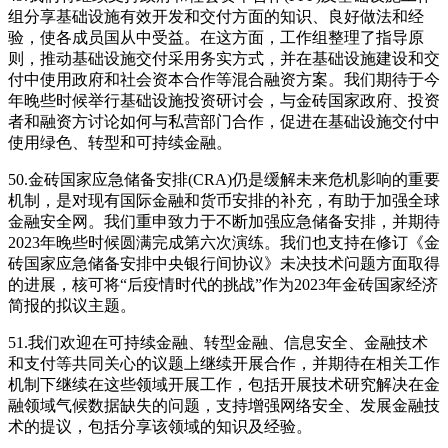
组分享基础设施有效开发和交付方面的知识、良好做法和经
验，使各成员国从中受益。在这方面，工作组整理了指导原
则，推动基础设施交付采用务实方式，并在基础设施建设和交
付中使用政府和社会资本合作等混合融资方案。我们期待于今
年晚些时候举行基础设施投资研讨会，与金砖国家政府、投资
者和融资方讨论如何与私营部门合作，促进在基础设施交付中
使用绿色、转型和可持续金融。
50.金砖国家应急储备安排(CRA)仍是缓解未来危机影响的重要
机制，是对现有国际金融和货币安排的补充，有助于加强全球
金融安全网。我们重申致力于不断加强应急储备安排，并期待
2023年晚些时候圆满完成第六次演练。我们也支持在修订《金
砖国家应急储备安排中央银行间协议》未决技术问题方面取得
的进展，核可将“后疫情时代的挑战”作为2023年金砖国家经济
简报的拟议主题。
51.我们欢迎在可持续金融、转型金融、信息安全、金融技术
和支付等共同关心的议题上继续开展合作，并期待在相关工作
机制下继续在这些领域开展工作，包括开展技术研究解决在金
融领域气候数据缺失的问题，支持增强网络安全、发展金融技
术的提议，包括分享该领域的知识及经验。