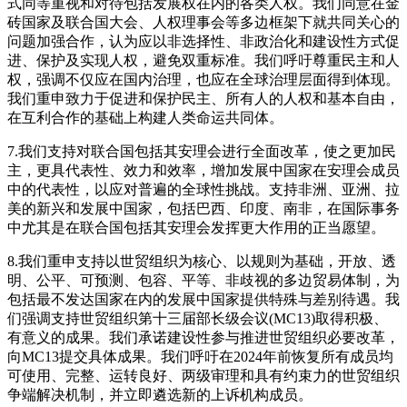
式同等重视和对待包括发展权在内的各类人权。我们同意在金
砖国家及联合国大会、人权理事会等多边框架下就共同关心的
问题加强合作，认为应以非选择性、非政治化和建设性方式促
进、保护及实现人权，避免双重标准。我们呼吁尊重民主和人
权，强调不仅应在国内治理，也应在全球治理层面得到体现。
我们重申致力于促进和保护民主、所有人的人权和基本自由，
在互利合作的基础上构建人类命运共同体。
7.我们支持对联合国包括其安理会进行全面改革，使之更加民
主，更具代表性、效力和效率，增加发展中国家在安理会成员
中的代表性，以应对普遍的全球性挑战。支持非洲、亚洲、拉
美的新兴和发展中国家，包括巴西、印度、南非，在国际事务
中尤其是在联合国包括其安理会发挥更大作用的正当愿望。
8.我们重申支持以世贸组织为核心、以规则为基础，开放、透
明、公平、可预测、包容、平等、非歧视的多边贸易体制，为
包括最不发达国家在内的发展中国家提供特殊与差别待遇。我
们强调支持世贸组织第十三届部长级会议(MC13)取得积极、
有意义的成果。我们承诺建设性参与推进世贸组织必要改革，
向MC13提交具体成果。我们呼吁在2024年前恢复所有成员均
可使用、完整、运转良好、两级审理和具有约束力的世贸组织
争端解决机制，并立即遴选新的上诉机构成员。