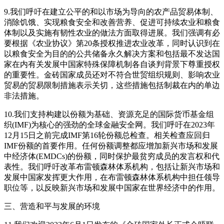
9.我们呼吁在建立公平的和以市场为导向的农产品贸易体制、
消除饥饿、实现粮食安全和改善营养、促进可持续农业和粮食
体制以及实施有韧性农业的做法方面取得进展。我们强调有必
要根据《农业协议》第20条授权推进农业改革，同时认识到在
以粮食安全为目的的公共储备永久解决方案和包括最不发达国
家在内有关发展中国家特殊保障机制各自谈判背景下尊重授权
的重要性。金砖国家成员还对不符合世贸组织规则、影响农业
贸易的贸易限制措施表示关切，这些措施包括制裁在内的单边
非法措施。
10.我们支持构建以份额为基础、资源充足的国际货币基金组
织(IMF)为核心的强劲的全球金融安全网。我们呼吁在2023年
12月15日之前完成IMF第16轮份额总检查。相关检查应回归
IMF份额的首要作用。任何份额调整都应增加新兴市场和发展
中经济体(EMDCs)的份额，同时保护最贫穷成员的发言权和代
表性。我们呼吁改革布雷顿森林体系机构，包括让新兴市场和
发展中国家发挥更大作用，在布雷顿森林体系机构中担任领导
职位等，以反映新兴市场和发展中国家在世界经济中的作用。
三、营造和平与发展的环境