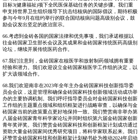
目标3(健康福祉)项下全民医保基础任务的关键步骤。我们重
申支持世界卫生组织领导下抗击结核病的国际倡议，期待积极
参与今年9月在纽约举行的联合国结核病问题高级别会议，鼓
励会议发出坚定的政治宣示。
66.考虑到金砖各国的国家法律和优先事项，我们承诺根据以
往金砖国家卫生部长会议及其成果和金砖国家传统医药高级别
论坛，继续开展传统医药合作。
67.我们注意到，金砖国家在核医学和放射制药领域拥有重要
经验和潜力。我们欢迎设立金砖国家核医学工作组的决定，以
扩大该领域合作。
68.我们欢迎南非在2023年全年主办金砖国家科技创新指导委
员会会议，这是管理和确保金砖国家科技创新领域活动成功举
办的主要协调机制。我们呼吁指导委员会对金砖国家科技创新
工作组的主题重点领域和组织框架进行战略审查，以确保与金
砖国家当前的政策重点更好地保持一致。我们赞赏南非举办第
八届金砖国家青年科学家论坛并同时组织第六届金砖国家创新
青年奖评奖。我们赞赏金砖国家科技和创新框架计划成功通过
资助大量金砖国家间优秀研究项目，将科学家联系起来。我们
还赞赏金砖国家科技和创新框架计划秘书处为推动2024年启动