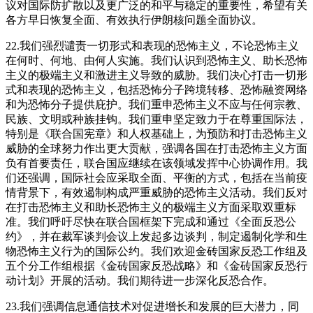
议对国际防扩散以及更广泛的和平与稳定的重要性，希望有关
各方早日恢复全面、有效执行伊朗核问题全面协议。
22.我们强烈谴责一切形式和表现的恐怖主义，不论恐怖主义
在何时、何地、由何人实施。我们认识到恐怖主义、助长恐怖
主义的极端主义和激进主义导致的威胁。我们决心打击一切形
式和表现的恐怖主义，包括恐怖分子跨境转移、恐怖融资网络
和为恐怖分子提供庇护。我们重申恐怖主义不应与任何宗教、
民族、文明或种族挂钩。我们重申坚定致力于在尊重国际法，
特别是《联合国宪章》和人权基础上，为预防和打击恐怖主义
威胁的全球努力作出更大贡献，强调各国在打击恐怖主义方面
负有首要责任，联合国应继续在该领域发挥中心协调作用。我
们还强调，国际社会应采取全面、平衡的方式，包括在当前疫
情背景下，有效遏制构成严重威胁的恐怖主义活动。我们反对
在打击恐怖主义和助长恐怖主义的极端主义方面采取双重标
准。我们呼吁尽快在联合国框架下完成和通过《全面反恐公
约》，并在裁军谈判会议上发起多边谈判，制定遏制化学和生
物恐怖主义行为的国际公约。我们欢迎金砖国家反恐工作组及
五个分工作组根据《金砖国家反恐战略》和《金砖国家反恐行
动计划》开展的活动。我们期待进一步深化反恐合作。
23.我们强调信息通信技术对促进增长和发展的巨大潜力，同