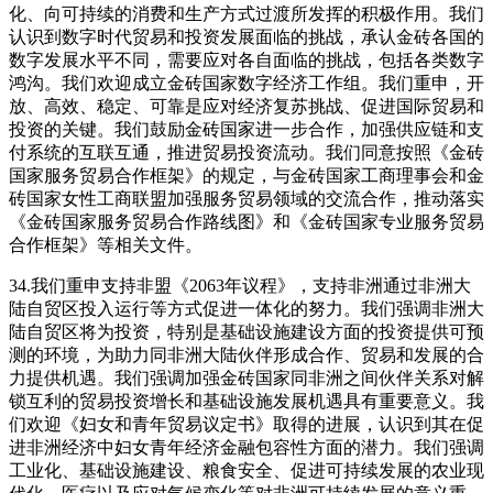
化、向可持续的消费和生产方式过渡所发挥的积极作用。我们
认识到数字时代贸易和投资发展面临的挑战，承认金砖各国的
数字发展水平不同，需要应对各自面临的挑战，包括各类数字
鸿沟。我们欢迎成立金砖国家数字经济工作组。我们重申，开
放、高效、稳定、可靠是应对经济复苏挑战、促进国际贸易和
投资的关键。我们鼓励金砖国家进一步合作，加强供应链和支
付系统的互联互通，推进贸易投资流动。我们同意按照《金砖
国家服务贸易合作框架》的规定，与金砖国家工商理事会和金
砖国家女性工商联盟加强服务贸易领域的交流合作，推动落实
《金砖国家服务贸易合作路线图》和《金砖国家专业服务贸易
合作框架》等相关文件。
34.我们重申支持非盟《2063年议程》，支持非洲通过非洲大
陆自贸区投入运行等方式促进一体化的努力。我们强调非洲大
陆自贸区将为投资，特别是基础设施建设方面的投资提供可预
测的环境，为助力同非洲大陆伙伴形成合作、贸易和发展的合
力提供机遇。我们强调加强金砖国家同非洲之间伙伴关系对解
锁互利的贸易投资增长和基础设施发展机遇具有重要意义。我
们欢迎《妇女和青年贸易议定书》取得的进展，认识到其在促
进非洲经济中妇女青年经济金融包容性方面的潜力。我们强调
工业化、基础设施建设、粮食安全、促进可持续发展的农业现