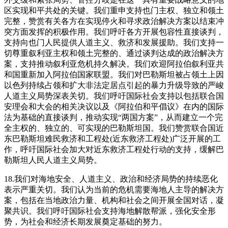
区实现和平共处的关键。我们重申支持也门主权、独立和领土
完整，赞赏有关各方在实现停火和寻求政治解决方案以结束冲
突方面发挥的积极作用。我们呼吁各方开展包容性直接谈判，
支持向也门人民提供人道主义、救济和发展援助。我们支持一
切尊重叙利亚主权和领土完整的、通过谈判达成的政治解决方
案，支持推动叙利亚危机持久解决。我们欢迎阿拉伯叙利亚共
和国重新加入阿拉伯国家联盟。我们对巴勒斯坦被占领土上因
以色列持续占领和扩大非法定居点引起的暴力升级导致的严峻
人道主义局势深表关切。我们呼吁国际社会支持以包括联合国
安理会和大会的相关决议以及《阿拉伯和平倡议》在内的国际
法为基础的直接谈判，推动实现“两国方案”，从而建立一个完
全主权的、独立的、可实现的巴勒斯坦国。我们赞赏联合国近
东巴勒斯坦难民救济和工程处(近东救济工程处)广泛开展的工
作，呼吁国际社会加大对近东救济工程处行动的支持，缓解巴
勒斯坦人民人道主义局势。
18.我们对海地安全、人道主义、政治和经济局势的持续恶化
表示严重关切。我们认为当前的危机需要海地人主导的解决方
案，包括在当地政治力量、机构和社会之间开展全国对话，凝
聚共识。我们呼吁国际社会支持海地解散帮派，强化安全形
势，为社会和经济长期发展奠定基础的努力。