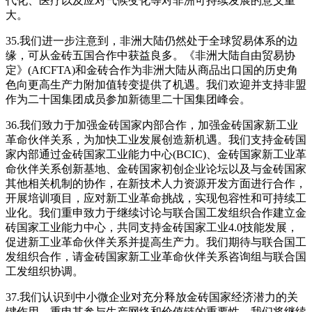
代化、医疗以及应对气候变化等对非洲可持续发展的意义重
大。
35.我们进一步注意到，非洲大陆仍然处于全球贸易体系的边
缘，可从金砖五国合作中获益良多。《非洲大陆自由贸易协
定》(AfCFTA)和金砖合作为非洲大陆从商品出口国的历史角
色向更高生产力附加值转变提供了机遇。我们欢迎并支持非盟
作为二十国集团成员参加新德里二十国集团峰会。
36.我们致力于加强金砖国家内部合作，加强金砖国家新工业
革命伙伴关系，为加快工业发展创造新机遇。我们支持金砖国
家内部通过金砖国家工业能力中心(BCIC)、金砖国家新工业革
命伙伴关系创新基地、金砖国家初创企业论坛以及与金砖国家
其他相关机制的协作，在新技术人力资源开发方面进行合作，
开展培训项目，应对新工业革命挑战，实现包容性和可持续工
业化。我们重申致力于继续讨论与联合国工发组织合作建立金
砖国家工业能力中心，共同支持金砖国家工业4.0技能发展，
促进新工业革命伙伴关系并提高生产力。我们期待与联合国工
发组织合作，请金砖国家新工业革命伙伴关系咨询组与联合国
工发组织协调。
37.我们认识到中小微企业对充分释放金砖国家经济潜力的关
键作用，重申其参与生产网络和价值链的重要性。我们将继续