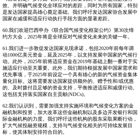
效、并明确气候变化全球应对的差距，同时为所有国家，特别
是发达国家提高雄心奠定基础。我们呼吁发达国家弥合发展中
国家在减缓和适应行动执行手段方面的显著差距。
60.我们欢迎巴西申办《联合国气候变化框架公约》第30次缔
约方大会，2025年将是全球应对气候变化未来的关键一年。
61.我们进一步敦促发达国家兑现承诺，包括2020年前每年调
动1000亿美元资金，延及2025年，以支持发展中国家的气候行
动。此外，2025年前将适应资金在2019年基础上翻一番对于实
施适应行动至关重要。此外，我们期待根据发展中国家需求和
优先事项，于2025年前设定一个具有雄心的新的气候资金集体
量化目标。这将需要发达国家提供额外的、赠予性和/或优惠
的、及时拨付且足够的资金支持，平衡推进适应和减缓行动。
这包括支持落实国家自主贡献(NDCs)。
62.我们认识到，需要加强支持实施环境和气候变化方案的金
融机制和投资，加大改革这些金融机制以及多边开发银行和国
际金融机构的力度。我们呼吁这些机构的股东采取果断行动，
扩大气候投融资规模，支持与气候变化相关的可持续发展目
标，使其体制安排符合目的。