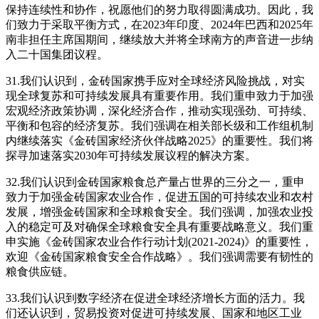
保持连续性和协作，祝愿他们的努力取得圆满成功。因此，我
们致力于采取平衡方式，在2023年印度、2024年巴西和2025年
南非担任主席国期间，继续放大并将全球南方的声音进一步纳
入二十国集团议程。
31.我们认识到，金砖国家携手应对全球经济风险挑战，对实
现全球复苏和可持续发展具有重要作用。我们重申致力于加强
宏观经济政策协调，深化经济合作，推动实现强劲、可持续、
平衡和包容的经济复苏。我们强调在相关部长级和工作组机制
内继续落实《金砖国家经济伙伴战略2025》的重要性。我们将
探寻加速落实2030年可持续发展议程的解决方案。
32.我们认识到金砖国家粮食总产量占世界的三分之一，重申
致力于加强金砖国家农业合作，促进五国的可持续农业和农村
发展，增强金砖国家和全球粮食安全。我们强调，加强农业投
入的稳定可及对确保全球粮食安全具有重要战略意义。我们重
申实施《金砖国家农业合作行动计划(2021-2024)》的重要性，
欢迎《金砖国家粮食安全合作战略》。我们强调需要有韧性的
粮食供应链。
33.我们认识到数字经济在促进全球经济增长方面的活力。我
们还认识到，贸易投资对促进可持续发展、国家和地区工业