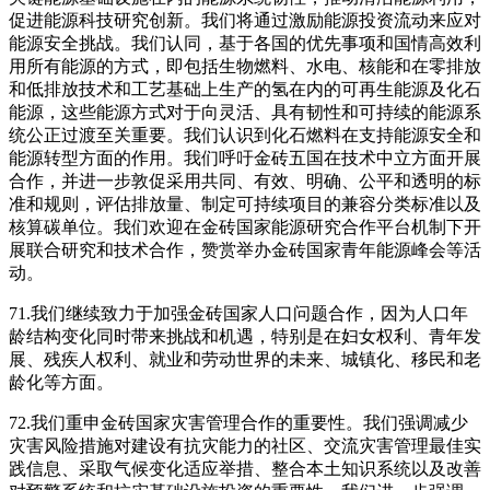
促进能源科技研究创新。我们将通过激励能源投资流动来应对
能源安全挑战。我们认同，基于各国的优先事项和国情高效利
用所有能源的方式，即包括生物燃料、水电、核能和在零排放
和低排放技术和工艺基础上生产的氢在内的可再生能源及化石
能源，这些能源方式对于向灵活、具有韧性和可持续的能源系
统公正过渡至关重要。我们认识到化石燃料在支持能源安全和
能源转型方面的作用。我们呼吁金砖五国在技术中立方面开展
合作，并进一步敦促采用共同、有效、明确、公平和透明的标
准和规则，评估排放量、制定可持续项目的兼容分类标准以及
核算碳单位。我们欢迎在金砖国家能源研究合作平台机制下开
展联合研究和技术合作，赞赏举办金砖国家青年能源峰会等活
动。
71.我们继续致力于加强金砖国家人口问题合作，因为人口年
龄结构变化同时带来挑战和机遇，特别是在妇女权利、青年发
展、残疾人权利、就业和劳动世界的未来、城镇化、移民和老
龄化等方面。
72.我们重申金砖国家灾害管理合作的重要性。我们强调减少
灾害风险措施对建设有抗灾能力的社区、交流灾害管理最佳实
践信息、采取气候变化适应举措、整合本土知识系统以及改善