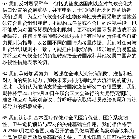
63.我们反对贸易壁垒，包括某些发达国家以应对气候变化为
借口设置的贸易壁垒，并重申致力于加强对此类问题的协调。
我们强调，为应对气候变化和生物多样性丧失而采取的措施必
须符合世贸组织规定，不能构成任意或不合理的歧视手段，也
不能成为对国际贸易的变相限制，更不能对国际贸易造成不必
要障碍。任何此类措施都必须以共同但有区别的责任和各自能
力原则为指导，以各国不同的国情为考量依据。我们对任何与
世贸组织规则不一致，可能扭曲国际贸易、增加新的贸易壁垒
并将应对气候变化的负担转嫁给金砖国家和其他发展中国家的
歧视性措施表示关切。
64.我们承诺加紧努力，增强在全球大流行病预防、准备和应
对方面的集体能力，加强未来共同抵御此类大流行病的能力。
鉴此，我们认为继续支持金砖国家疫苗研发中心很重要。我们
期待将于2023年9月20日在联合国大会举行的大流行病预防、
准备和应对高级别会议，并呼吁会议取得动员政治意愿和持续
领导力的积极成果。
65.我们认识到基本医疗保健对全民医疗保健、医疗系统韧
性、卫生危机预防与应对的关键基础性作用。我们相信将于
2023年9月在联合国大会召开的全民健康覆盖高级别会议将为
全民健康覆盖动员最高政治支持，促进实现联合国可持续发展