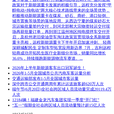
政策对于新能源重卡发展的积极引导，远程充分发挥“甲
醇电动+纯电动”两大核心技术路线带来的全场景优势，
积极推动新能源重卡在煤炭、砂石、商砼、港口短倒、
城市置换等场景的落地应用。从西边宁夏的煤炭砂石大
宗运输批量签约交付，到河北邯郸大宗物资转运交付现
场再获批量订单，再到浙江温州地区纯电搅拌车交付开
启，及杭州老旧柴油货车淘汰政策宣贯现场全系新能源
重卡亮相，远程新能源重卡下半年开启加速冲刺。 轻商
深耕城配民生 定制车型拓宽应用新边界 7月，吉利远程
轻商成功开拓民生医疗全新细分市场，销量同比增长
36.6%，持续领跑新能源物流车赛道。...
2026年上半年新能源客车出口冠军诞生！
2026年1-5月全国城市公共汽电车客运量分析
交通运输部发布1-5月全国城市客运量
深中跨市公交开通两周年累计运送旅客超620万人次
端午节(6月20日)全社会跨区域人员流动量完成20119.4万
人次
12184辆！福建金龙汽车集团实现一季度“开门红”
“五一”假期全社会跨区域人员流动量预计超15亿人次