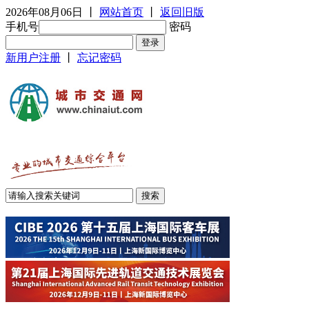
2026年08月06日
丨
网站首页
丨
返回旧版
手机号
密码
新用户注册
丨
忘记密码