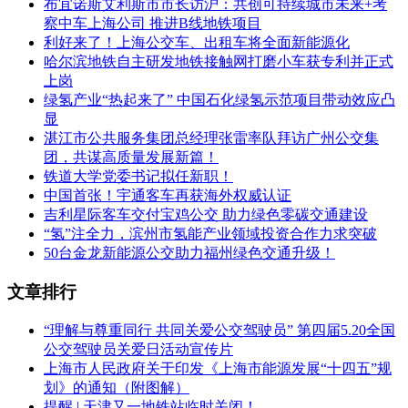
布宜诺斯艾利斯市市长访沪：共创可持续城市未来+考
察中车上海公司 推进B线地铁项目
利好来了！上海公交车、出租车将全面新能源化
哈尔滨地铁自主研发地铁接触网打磨小车获专利并正式
上岗
绿氢产业“热起来了” 中国石化绿氢示范项目带动效应凸
显
湛江市公共服务集团总经理张雷率队拜访广州公交集
团，共谋高质量发展新篇！
铁道大学党委书记拟任新职！
中国首张！宇通客车再获海外权威认证
吉利星际客车交付宝鸡公交 助力绿色零碳交通建设
“氢”注全力，滨州市氢能产业领域投资合作力求突破
50台金龙新能源公交助力福州绿色交通升级！
文章排行
“理解与尊重同行 共同关爱公交驾驶员” 第四届5.20全国
公交驾驶员关爱日活动宣传片
上海市人民政府关于印发《上海市能源发展“十四五”规
划》的通知（附图解）
提醒 | 天津又一地铁站临时关闭！