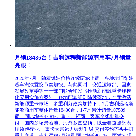
月销18486台！吉利远程新能源商用车7月销量
亮眼！
2026年7月，随着燃油价格连续两轮上调，各地老旧柴油
货车淘汰置换节奏加快。与此同时，交通运输部、国家
发展改革委等十一部门联合印发《推动新能源重卡规模
化应用实施方案》，各地配套细则陆续落地，全面激活
新能源重卡市场。多重利好政策加持下，7月吉利远程新
能源商用车整体销量18486台，1-7月累计销量107589
辆，同比增长37.8%。重卡、轻商、客车全线批量交
付，国内多场景落地、海外多国登顶，以全赛道强势表
现领跑行业。 重卡大宗运力绿动升级 交付签约齐头并进
重卡赛道，吉利远程7月销量同比增长46.1%。面对宏观