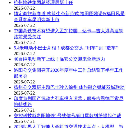
杭州地铁集团总经理最新上任
2026-07-22
锚定商旅新赛道 构筑生态新范式 福田图雅诺&福田风景
全系客车昆明焕新上市
2026-07-22
中国高铁技术有望进入孟加拉国，达卡—吉大港高速铁
路前景受关注
2026-07-22
5.4米电动小巴士亮相！成都公交从 “用车” 到 “造车”
2026-07-22
40台纯电动新车上线！临安公交迎来全新运力
2026-07-22
洛阳公交集团召开2026年度年中工作总结暨下半年工作
部署会
2026-07-22
扬州公交双层主题巴士驶入徐州 体旅融合赋能双城联动
2026-07-22
印度首列国产氢动力列车投入运营，服务吉恩德至索尼
帕特线路
2026-07-21
交控科技就贵阳地铁1号线信号项目尾款纠纷提起仲裁
2026-07-21
2026世界人工智能大会轨道交通技术盘点：大模型、智