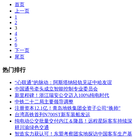
首页
上一页
1
2
3
4
5
6
下一页
尾页
热门排行
“心联通”的脉动：阿斯塔纳轻轨见证中哈友谊
中国通号牵头成立智能控制专业委员会
新里程碑！浙江瑞安公交迈入100%纯电时代
中铁二十二局主要领导调整
注册资本12.1亿！青岛地铁集团全资子公司“换帅”
台湾高铁首列N700ST新车装船发运
纯电动公交批量交付内江＆隆昌！远程星际客车持续深
耕川渝绿色交通
智造实力获认可！东盟考察团实地探访中国客车生产基