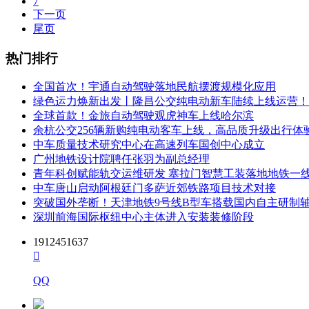
7
下一页
尾页
热门排行
全国首次！宇通自动驾驶落地民航摆渡规模化应用
绿色运力焕新出发丨隆昌公交纯电动新车陆续上线运营！
全球首款！金旅自动驾驶观虎神车上线哈尔滨
余杭公交256辆新购纯电动客车上线，高品质升级出行体
中车质量技术研究中心在高速列车国创中心成立
广州地铁设计院聘任张羽为副总经理
青年科创赋能轨交运维研发 塞拉门智慧工装落地地铁一
中车唐山启动阿根廷门多萨近郊铁路项目技术对接
突破国外垄断！天津地铁9号线B型车搭载国内自主研制
深圳前海国际枢纽中心主体进入安装装修阶段
1912451637

QQ