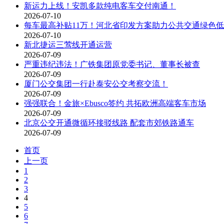
新运力上线！安凯多款纯电客车交付南通！
2026-07-10
每车最高补贴11万！河北省印发方案助力公共交通绿色
2026-07-10
新北捷运三莺线开通运营
2026-07-09
严重违纪违法！广铁集团原党委书记、董事长被查
2026-07-09
厦门公交集团一行赴泰安公交考察交流！
2026-07-09
强强联合！金旅×Ebusco签约 共拓欧洲高端客车市场
2026-07-09
北京公交开通微循环接驳线路 配套市郊铁路通车
2026-07-09
首页
上一页
1
2
3
4
5
6