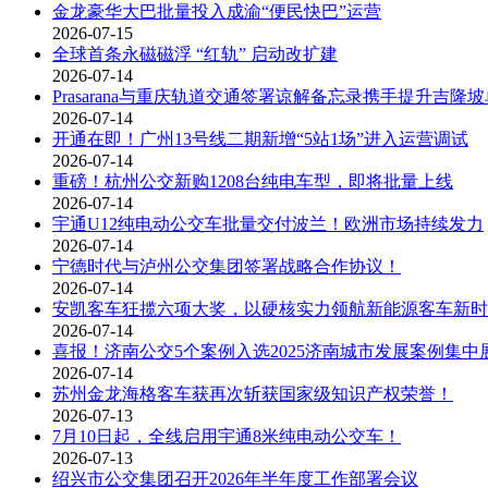
金龙豪华大巴批量投入成渝“便民快巴”运营
2026-07-15
全球首条永磁磁浮 “红轨” 启动改扩建
2026-07-14
Prasarana与重庆轨道交通签署谅解备忘录携手提升吉
2026-07-14
开通在即！广州13号线二期新增“5站1场”进入运营调试
2026-07-14
重磅！杭州公交新购1208台纯电车型，即将批量上线
2026-07-14
宇通U12纯电动公交车批量交付波兰！欧洲市场持续发力
2026-07-14
宁德时代与泸州公交集团签署战略合作协议！
2026-07-14
安凯客车狂揽六项大奖，以硬核实力领航新能源客车新时
2026-07-14
喜报！济南公交5个案例入选2025济南城市发展案例集中
2026-07-14
苏州金龙海格客车获再次斩获国家级知识产权荣誉！
2026-07-13
7月10日起，全线启用宇通8米纯电动公交车！
2026-07-13
绍兴市公交集团召开2026年半年度工作部署会议