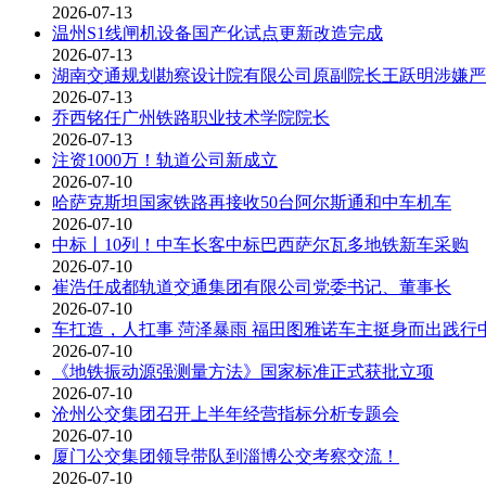
2026-07-13
温州S1线闸机设备国产化试点更新改造完成
2026-07-13
湖南交通规划勘察设计院有限公司原副院长王跃明涉嫌严
2026-07-13
乔西铭任广州铁路职业技术学院院长
2026-07-13
注资1000万！轨道公司新成立
2026-07-10
哈萨克斯坦国家铁路再接收50台阿尔斯通和中车机车
2026-07-10
中标丨10列！中车长客中标巴西萨尔瓦多地铁新车采购
2026-07-10
崔浩任成都轨道交通集团有限公司党委书记、董事长
2026-07-10
车扛造，人扛事 菏泽暴雨 福田图雅诺车主挺身而出践行
2026-07-10
《地铁振动源强测量方法》国家标准正式获批立项
2026-07-10
沧州公交集团召开上半年经营指标分析专题会
2026-07-10
厦门公交集团领导带队到淄博公交考察交流！
2026-07-10