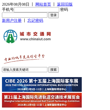
2026年08月08日
丨
网站首页
丨
返回旧版
手机号
密码
新用户注册
丨
忘记密码