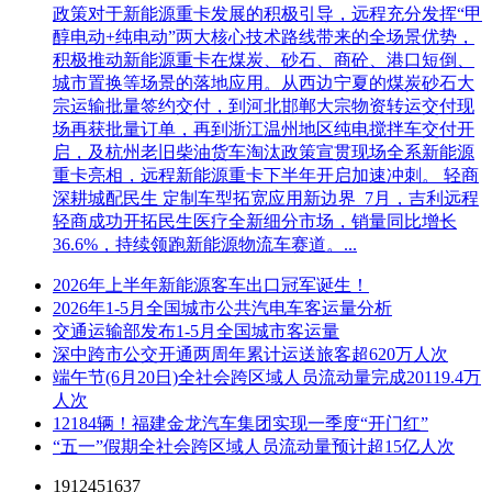
政策对于新能源重卡发展的积极引导，远程充分发挥“甲
醇电动+纯电动”两大核心技术路线带来的全场景优势，
积极推动新能源重卡在煤炭、砂石、商砼、港口短倒、
城市置换等场景的落地应用。从西边宁夏的煤炭砂石大
宗运输批量签约交付，到河北邯郸大宗物资转运交付现
场再获批量订单，再到浙江温州地区纯电搅拌车交付开
启，及杭州老旧柴油货车淘汰政策宣贯现场全系新能源
重卡亮相，远程新能源重卡下半年开启加速冲刺。 轻商
深耕城配民生 定制车型拓宽应用新边界 7月，吉利远程
轻商成功开拓民生医疗全新细分市场，销量同比增长
36.6%，持续领跑新能源物流车赛道。...
2026年上半年新能源客车出口冠军诞生！
2026年1-5月全国城市公共汽电车客运量分析
交通运输部发布1-5月全国城市客运量
深中跨市公交开通两周年累计运送旅客超620万人次
端午节(6月20日)全社会跨区域人员流动量完成20119.4万
人次
12184辆！福建金龙汽车集团实现一季度“开门红”
“五一”假期全社会跨区域人员流动量预计超15亿人次
1912451637