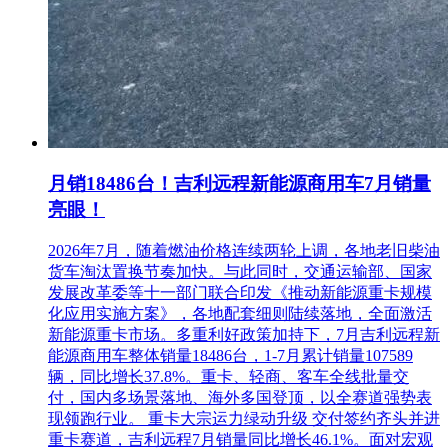
月销18486台！吉利远程新能源商用车7月销量
亮眼！
2026年7月，随着燃油价格连续两轮上调，各地老旧柴油
货车淘汰置换节奏加快。与此同时，交通运输部、国家
发展改革委等十一部门联合印发《推动新能源重卡规模
化应用实施方案》，各地配套细则陆续落地，全面激活
新能源重卡市场。多重利好政策加持下，7月吉利远程新
能源商用车整体销量18486台，1-7月累计销量107589
辆，同比增长37.8%。重卡、轻商、客车全线批量交
付，国内多场景落地、海外多国登顶，以全赛道强势表
现领跑行业。 重卡大宗运力绿动升级 交付签约齐头并进
重卡赛道，吉利远程7月销量同比增长46.1%。面对宏观