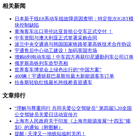
相关新闻
日本新干线E8系动车组故障原因查明：特定批次IGBT模
块控制缺陷
黄海客车出口哥伦比亚首批公交车正式交付 ！
中车资阳与澳大利亚正式签署采购合同
波兰中央交通港与韩国国家铁路签署高铁技术合作协议
宇通售后中心动工建设！加码英国市场
增购8列电动车组！中车四方再获印尼通勤列车公司订单
俄罗斯高铁列车造型亮相
世界客车博览会上绿色出行的“中国方案”
400辆！宇通斩获巴基斯坦最大新能源客车订单
拉各斯轻轨红线最长跨线桥喜迎通车
文章排行
“理解与尊重同行 共同关爱公交驾驶员” 第四届5.20全国
公交驾驶员关爱日活动宣传片
上海市人民政府关于印发《上海市能源发展“十四五”规
划》的通知（附图解）
提醒 | 天津又一地铁站临时关闭！